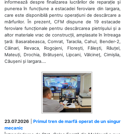
informează despre finalizarea lucrărilor de reparație și
punerea în funcțiune a estacadei feroviare din Iargara,
care este disponibilă pentru operațiuni de descărcare a
mărfurilor. În prezent, CFM dispune de 19 estacade
feroviare funcționale pentru descărcarea pietrișului și a
altor materiale vrac de construcții, amplasate în întreaga
țară: Basarabeasca, Comrat, Taraclia, Cahul, Bender-2,
Căinari, Revaca, Rogojeni, Florești, Fălești, Răuțel,
Mateuți, Drochia, Brătușeni, Lipcani, Vălcineț, Cimișlia,
Căușeni și Iargara....
23.07.2026
|
Primul tren de marfă operat de un singur
mecanic