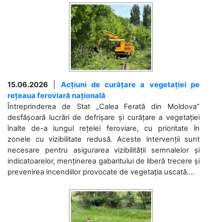
15.06.2026
|
Acțiuni de curățare a vegetației pe
rețeaua feroviară națională
Întreprinderea de Stat „Calea Ferată din Moldova”
desfășoară lucrări de defrișare și curățare a vegetației
înalte de-a lungul rețelei feroviare, cu prioritate în
zonele cu vizibilitate redusă. Aceste intervenții sunt
necesare pentru asigurarea vizibilității semnalelor și
indicatoarelor, menținerea gabaritului de liberă trecere și
prevenirea incendiilor provocate de vegetația uscată....