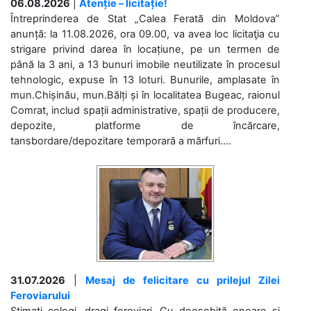
06.08.2026
|
Atenție – licitație!
Întreprinderea de Stat „Calea Ferată din Moldova”
anunță: la 11.08.2026, ora 09.00, va avea loc licitaţia cu
strigare privind darea în locațiune, pe un termen de
până la 3 ani, a 13 bunuri imobile neutilizate în procesul
tehnologic, expuse în 13 loturi. Bunurile, amplasate în
mun.Chișinău, mun.Bălți și în localitatea Bugeac, raionul
Comrat, includ spații administrative, spații de producere,
depozite, platforme de încărcare,
tansbordare/depozitare temporară a mărfuri....
31.07.2026
|
Mesaj de felicitare cu prilejul Zilei
Feroviarului