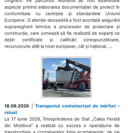
Ungheni. Pe parcursul reuniunii au fost examinate
aspecte privind elaborarea documentației de proiect în
conformitate cu cerințele și standardele Uniunii
Europene. O atenție deosebită a fost acordată asigurării
supravegherii tehnice a proceselor de proiectare și
construcție, care urmează să fie realizată de experți ce
dețin certificate și calificări corespunzătoare,
recunoscute atât la nivel european, cât și național. ...
18.06.2026
|
Transportul containerizat de mărfuri –
reluat
La 17 iunie 2026, Întreprinderea de Stat „Calea Ferată
din Moldova” a realizat cu succes o operațiune de
transbordare a containerelor între ecartamente: de pe