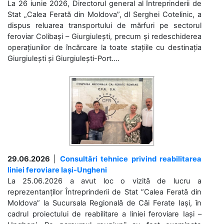
La 26 iunie 2026, Directorul general al Întreprinderii de
Stat „Calea Ferată din Moldova”, dl Serghei Cotelinic, a
dispus reluarea transportului de mărfuri pe sectorul
feroviar Colibași – Giurgiulești, precum și redeschiderea
operațiunilor de încărcare la toate stațiile cu destinația
Giurgiulești și Giurgiulești-Port....
29.06.2026
|
Consultări tehnice privind reabilitarea
liniei feroviare Iași-Ungheni
La 25.06.2026 a avut loc o vizită de lucru a
reprezentanților Întreprinderii de Stat ”Calea Ferată din
Moldova” la Sucursala Regională de Căi Ferate Iași, în
cadrul proiectului de reabilitare a liniei feroviare Iași –