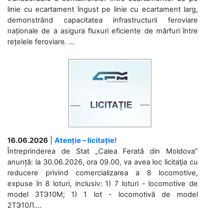
linie cu ecartament îngust pe linie cu ecartament larg,
demonstrând capacitatea infrastructurii feroviare
naționale de a asigura fluxuri eficiente de mărfuri între
rețelele feroviare. ...
16.06.2026
|
Atenție – licitație!
Întreprinderea de Stat „Calea Ferată din Moldova”
anunță: la 30.06.2026, ora 09.00, va avea loc licitaţia cu
reducere privind comercializarea a 8 locomotive,
expuse în 8 loturi, inclusiv: 1) 7 loturi - locomotive de
model 3ТЭ10М; 1) 1 lot - locomotivă de model
2ТЭ10Л....