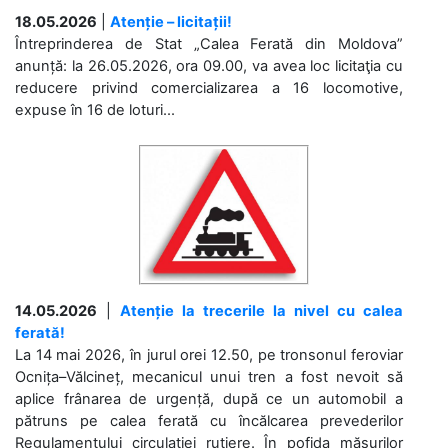
18.05.2026
|
Atenție – licitații!
Întreprinderea de Stat „Calea Ferată din Moldova”
anunță: la 26.05.2026, ora 09.00, va avea loc licitaţia cu
reducere privind comercializarea a 16 locomotive,
expuse în 16 de loturi...
14.05.2026
|
Atenție la trecerile la nivel cu calea
ferată!
La 14 mai 2026, în jurul orei 12.50, pe tronsonul feroviar
Ocnița–Vălcineț, mecanicul unui tren a fost nevoit să
aplice frânarea de urgență, după ce un automobil a
pătruns pe calea ferată cu încălcarea prevederilor
Regulamentului circulației rutiere. În pofida măsurilor