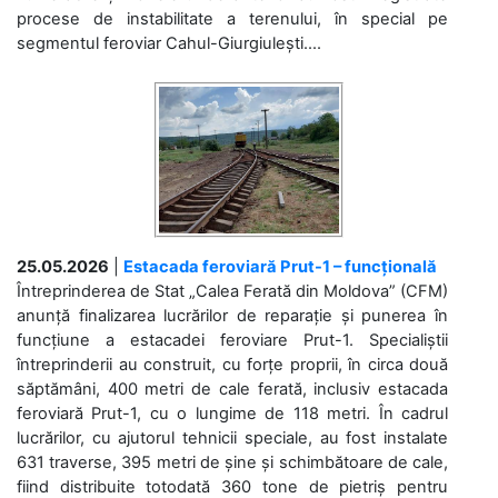
procese de instabilitate a terenului, în special pe
segmentul feroviar Cahul-Giurgiulești....
25.05.2026
|
Estacada feroviară Prut-1 – funcțională
Întreprinderea de Stat „Calea Ferată din Moldova” (CFM)
anunță finalizarea lucrărilor de reparație și punerea în
funcțiune a estacadei feroviare Prut-1. Specialiștii
întreprinderii au construit, cu forțe proprii, în circa două
săptămâni, 400 metri de cale ferată, inclusiv estacada
feroviară Prut-1, cu o lungime de 118 metri. În cadrul
lucrărilor, cu ajutorul tehnicii speciale, au fost instalate
631 traverse, 395 metri de șine și schimbătoare de cale,
fiind distribuite totodată 360 tone de pietriș pentru