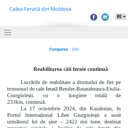
Calea Ferată din Moldova
Companie
- Știri
Reabilitarea căii ferate continuă
Lucrările de reabilitare a drumului de fier pe
tronsonul de cale ferată
Bender-Basarabeasca-Etulia-
Giurgiulești, cu o lungime totală de
233km,
c
ontinuă.
La
17 octombrie 2024,
din Kazahstan, în
Portul Internațional Liber Giurgiulești a sosit
următorul lot de șine –
2422 mii tone
, destinat