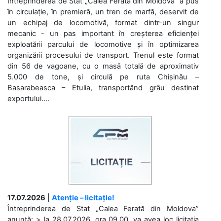
Întreprinderea de Stat „Calea Ferată din Moldova” a pus
în circulație, în premieră, un tren de marfă, deservit de
un echipaj de locomotivă, format dintr-un singur
mecanic - un pas important în creșterea eficienței
exploatării parcului de locomotive și în optimizarea
organizării procesului de transport. Trenul este format
din 56 de vagoane, cu o masă totală de aproximativ
5.000 de tone, și circulă pe ruta Chișinău –
Basarabeasca – Etulia, transportând grâu destinat
exportului....
17.07.2026
|
Atenție – licitație!
Întreprinderea de Stat „Calea Ferată din Moldova”
anunță: > la 28.07.2026, ora 09.00, va avea loc licitaţia