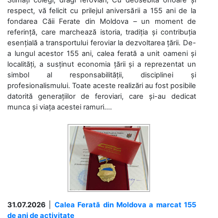
Stimați colegi, dragi feroviari, Cu deosebită onoare și
respect, vă felicit cu prilejul aniversării a 155 ani de la
fondarea Căii Ferate din Moldova – un moment de
referință, care marchează istoria, tradiția și contribuția
esențială a transportului feroviar la dezvoltarea țării. De-
a lungul acestor 155 ani, calea ferată a unit oameni și
localități, a susținut economia țării și a reprezentat un
simbol al responsabilității, disciplinei și
profesionalismului. Toate aceste realizări au fost posibile
datorită generațiilor de feroviari, care și-au dedicat
munca și viața acestei ramuri....
31.07.2026
|
Calea Ferată din Moldova a marcat 155
de ani de activitate