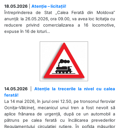
18.05.2026
|
Atenție – licitații!
Întreprinderea de Stat „Calea Ferată din Moldova”
anunță: la 26.05.2026, ora 09.00, va avea loc licitaţia cu
reducere privind comercializarea a 16 locomotive,
expuse în 16 de loturi...
14.05.2026
|
Atenție la trecerile la nivel cu calea
ferată!
La 14 mai 2026, în jurul orei 12.50, pe tronsonul feroviar
Ocnița–Vălcineț, mecanicul unui tren a fost nevoit să
aplice frânarea de urgență, după ce un automobil a
pătruns pe calea ferată cu încălcarea prevederilor
Regulamentului circulației rutiere. În pofida măsurilor