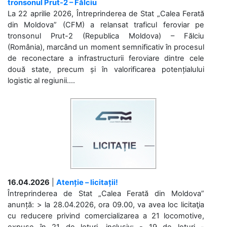
tronsonul Prut-2 – Fălciu
La 22 aprilie 2026, Întreprinderea de Stat „Calea Ferată
din Moldova” (CFM) a relansat traficul feroviar pe
tronsonul Prut-2 (Republica Moldova) – Fălciu
(România), marcând un moment semnificativ în procesul
de reconectare a infrastructurii feroviare dintre cele
două state, precum și în valorificarea potențialului
logistic al regiunii....
16.04.2026
|
Atenție – licitații!
Întreprinderea de Stat „Calea Ferată din Moldova”
anunță: > la 28.04.2026, ora 09.00, va avea loc licitaţia
cu reducere privind comercializarea a 21 locomotive,
expuse în 21 de loturi, inclusiv: - 19 de loturi -