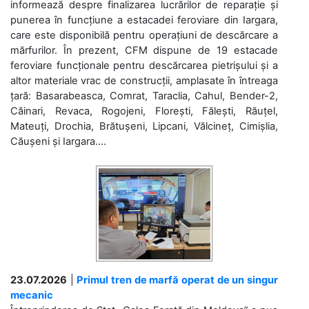
informează despre finalizarea lucrărilor de reparație și
punerea în funcțiune a estacadei feroviare din Iargara,
care este disponibilă pentru operațiuni de descărcare a
mărfurilor. În prezent, CFM dispune de 19 estacade
feroviare funcționale pentru descărcarea pietrișului și a
altor materiale vrac de construcții, amplasate în întreaga
țară: Basarabeasca, Comrat, Taraclia, Cahul, Bender-2,
Căinari, Revaca, Rogojeni, Florești, Fălești, Răuțel,
Mateuți, Drochia, Brătușeni, Lipcani, Vălcineț, Cimișlia,
Căușeni și Iargara....
23.07.2026
|
Primul tren de marfă operat de un singur
mecanic