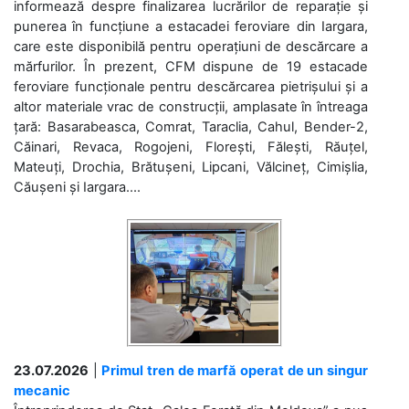
informează despre finalizarea lucrărilor de reparație și
punerea în funcțiune a estacadei feroviare din Iargara,
care este disponibilă pentru operațiuni de descărcare a
mărfurilor. În prezent, CFM dispune de 19 estacade
feroviare funcționale pentru descărcarea pietrișului și a
altor materiale vrac de construcții, amplasate în întreaga
țară: Basarabeasca, Comrat, Taraclia, Cahul, Bender-2,
Căinari, Revaca, Rogojeni, Florești, Fălești, Răuțel,
Mateuți, Drochia, Brătușeni, Lipcani, Vălcineț, Cimișlia,
Căușeni și Iargara....
23.07.2026
|
Primul tren de marfă operat de un singur
mecanic