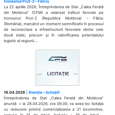
tronsonul Prut-2 – Fălciu
La 22 aprilie 2026, Întreprinderea de Stat „Calea Ferată
din Moldova” (CFM) a relansat traficul feroviar pe
tronsonul Prut-2 (Republica Moldova) – Fălciu
(România), marcând un moment semnificativ în procesul
de reconectare a infrastructurii feroviare dintre cele
două state, precum și în valorificarea potențialului
logistic al regiunii....
16.04.2026
|
Atenție – licitații!
Întreprinderea de Stat „Calea Ferată din Moldova”
anunță: > la 28.04.2026, ora 09.00, va avea loc licitaţia
cu reducere privind comercializarea a 21 locomotive,
expuse în 21 de loturi, inclusiv: - 19 de loturi -