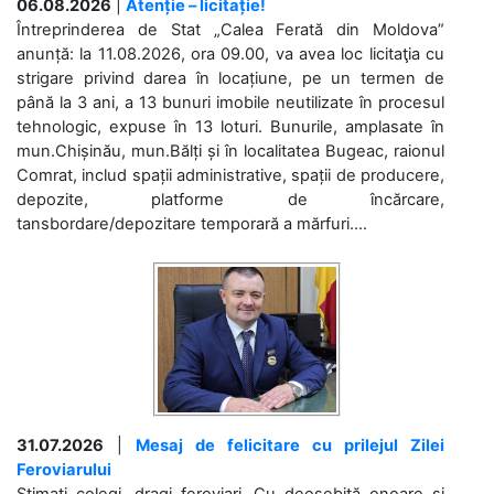
06.08.2026
|
Atenție – licitație!
Întreprinderea de Stat „Calea Ferată din Moldova”
anunță: la 11.08.2026, ora 09.00, va avea loc licitaţia cu
strigare privind darea în locațiune, pe un termen de
până la 3 ani, a 13 bunuri imobile neutilizate în procesul
tehnologic, expuse în 13 loturi. Bunurile, amplasate în
mun.Chișinău, mun.Bălți și în localitatea Bugeac, raionul
Comrat, includ spații administrative, spații de producere,
depozite, platforme de încărcare,
tansbordare/depozitare temporară a mărfuri....
31.07.2026
|
Mesaj de felicitare cu prilejul Zilei
Feroviarului
Stimați colegi, dragi feroviari, Cu deosebită onoare și