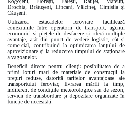
Rogojeni, Florești, Fălești, Răuțel, Mateuți,
Drochia, Brătușeni, Lipcani, Vălcineț, Cimișlia și
Căușeni.
Utilizarea estacadelor feroviare facilitează
conexiunile între operatorii de transport, agenții
economici și piețele de desfacere și oferă multiple
avantaje, atât din punct de vedere logistic, cât și
comercial, contribuind la optimizarea lanțului de
aprovizionare și la reducerea timpului de staționare
a vagoanelor.
Beneficii directe pentru clienți: posibilitatea de a
primi loturi mari de materiale de construcții la
prețuri reduse, datorită tarifelor avantajoase ale
transportului feroviar, livrarea mărfii la timp,
indiferent de condițiile meteorologice sau de sezon,
servicii de transbordare și depozitare organizate în
funcție de necesități.