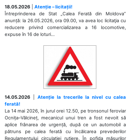
18.05.2026
|
Atenție – licitații!
Întreprinderea de Stat „Calea Ferată din Moldova”
anunță: la 26.05.2026, ora 09.00, va avea loc licitaţia cu
reducere privind comercializarea a 16 locomotive,
expuse în 16 de loturi...
14.05.2026
|
Atenție la trecerile la nivel cu calea
ferată!
La 14 mai 2026, în jurul orei 12.50, pe tronsonul feroviar
Ocnița–Vălcineț, mecanicul unui tren a fost nevoit să
aplice frânarea de urgență, după ce un automobil a
pătruns pe calea ferată cu încălcarea prevederilor
Regulamentului circulației rutiere. În pofida măsurilor