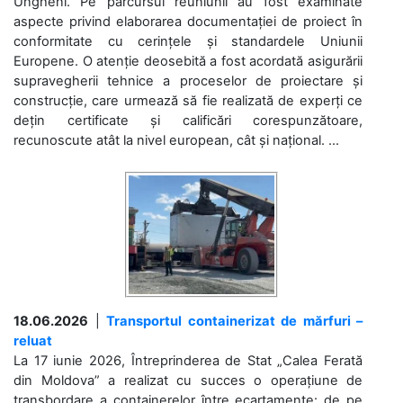
Ungheni. Pe parcursul reuniunii au fost examinate
aspecte privind elaborarea documentației de proiect în
conformitate cu cerințele și standardele Uniunii
Europene. O atenție deosebită a fost acordată asigurării
supravegherii tehnice a proceselor de proiectare și
construcție, care urmează să fie realizată de experți ce
dețin certificate și calificări corespunzătoare,
recunoscute atât la nivel european, cât și național. ...
18.06.2026
|
Transportul containerizat de mărfuri –
reluat
La 17 iunie 2026, Întreprinderea de Stat „Calea Ferată
din Moldova” a realizat cu succes o operațiune de
transbordare a containerelor între ecartamente: de pe