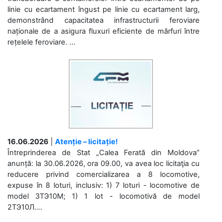
linie cu ecartament îngust pe linie cu ecartament larg,
demonstrând capacitatea infrastructurii feroviare
naționale de a asigura fluxuri eficiente de mărfuri între
rețelele feroviare. ...
16.06.2026
|
Atenție – licitație!
Întreprinderea de Stat „Calea Ferată din Moldova”
anunță: la 30.06.2026, ora 09.00, va avea loc licitaţia cu
reducere privind comercializarea a 8 locomotive,
expuse în 8 loturi, inclusiv: 1) 7 loturi - locomotive de
model 3ТЭ10М; 1) 1 lot - locomotivă de model
2ТЭ10Л....