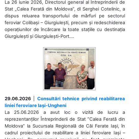
La 26 iunie 2026, Directorul general al Întreprinderii de
Stat „Calea Ferată din Moldova”, dl Serghei Cotelinic, a
dispus reluarea transportului de mărfuri pe sectorul
feroviar Colibași – Giurgiulești, precum și redeschiderea
operațiunilor de încărcare la toate stațiile cu destinația
Giurgiulești și Giurgiulești-Port....
29.06.2026
|
Consultări tehnice privind reabilitarea
liniei feroviare Iași-Ungheni
La 25.06.2026 a avut loc o vizită de lucru a
reprezentanților Întreprinderii de Stat ”Calea Ferată din
Moldova” la Sucursala Regională de Căi Ferate Iași, în
cadrul proiectului de reabilitare a liniei feroviare Iași –