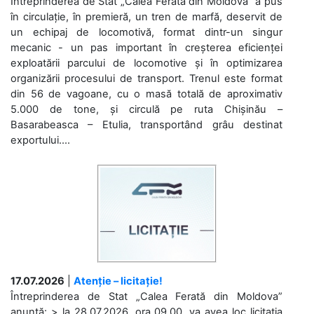
Întreprinderea de Stat „Calea Ferată din Moldova” a pus
în circulație, în premieră, un tren de marfă, deservit de
un echipaj de locomotivă, format dintr-un singur
mecanic - un pas important în creșterea eficienței
exploatării parcului de locomotive și în optimizarea
organizării procesului de transport. Trenul este format
din 56 de vagoane, cu o masă totală de aproximativ
5.000 de tone, și circulă pe ruta Chișinău –
Basarabeasca – Etulia, transportând grâu destinat
exportului....
17.07.2026
|
Atenție – licitație!
Întreprinderea de Stat „Calea Ferată din Moldova”
anunță: > la 28.07.2026, ora 09.00, va avea loc licitaţia