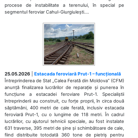
procese de instabilitate a terenului, în special pe
segmentul feroviar Cahul-Giurgiulești....
25.05.2026
|
Estacada feroviară Prut-1 – funcțională
Întreprinderea de Stat „Calea Ferată din Moldova” (CFM)
anunță finalizarea lucrărilor de reparație și punerea în
funcțiune a estacadei feroviare Prut-1. Specialiștii
întreprinderii au construit, cu forțe proprii, în circa două
săptămâni, 400 metri de cale ferată, inclusiv estacada
feroviară Prut-1, cu o lungime de 118 metri. În cadrul
lucrărilor, cu ajutorul tehnicii speciale, au fost instalate
631 traverse, 395 metri de șine și schimbătoare de cale,
fiind distribuite totodată 360 tone de pietriș pentru