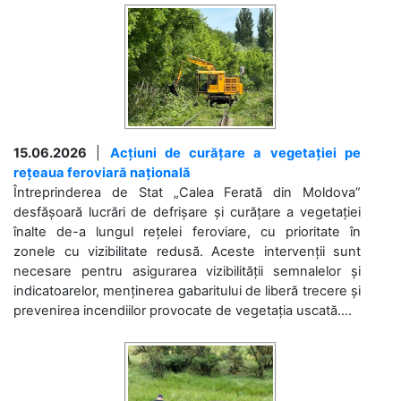
15.06.2026
|
Acțiuni de curățare a vegetației pe
rețeaua feroviară națională
Întreprinderea de Stat „Calea Ferată din Moldova”
desfășoară lucrări de defrișare și curățare a vegetației
înalte de-a lungul rețelei feroviare, cu prioritate în
zonele cu vizibilitate redusă. Aceste intervenții sunt
necesare pentru asigurarea vizibilității semnalelor și
indicatoarelor, menținerea gabaritului de liberă trecere și
prevenirea incendiilor provocate de vegetația uscată....