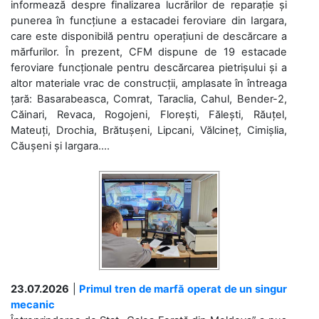
informează despre finalizarea lucrărilor de reparație și
punerea în funcțiune a estacadei feroviare din Iargara,
care este disponibilă pentru operațiuni de descărcare a
mărfurilor. În prezent, CFM dispune de 19 estacade
feroviare funcționale pentru descărcarea pietrișului și a
altor materiale vrac de construcții, amplasate în întreaga
țară: Basarabeasca, Comrat, Taraclia, Cahul, Bender-2,
Căinari, Revaca, Rogojeni, Florești, Fălești, Răuțel,
Mateuți, Drochia, Brătușeni, Lipcani, Vălcineț, Cimișlia,
Căușeni și Iargara....
23.07.2026
|
Primul tren de marfă operat de un singur
mecanic