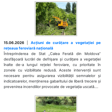
15.06.2026
|
Acțiuni de curățare a vegetației pe
rețeaua feroviară națională
Întreprinderea de Stat „Calea Ferată din Moldova”
desfășoară lucrări de defrișare și curățare a vegetației
înalte de-a lungul rețelei feroviare, cu prioritate în
zonele cu vizibilitate redusă. Aceste intervenții sunt
necesare pentru asigurarea vizibilității semnalelor și
indicatoarelor, menținerea gabaritului de liberă trecere și
prevenirea incendiilor provocate de vegetația uscată....