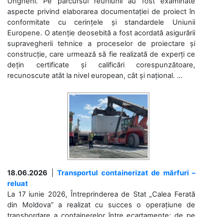
Ungheni. Pe parcursul reuniunii au fost examinate
aspecte privind elaborarea documentației de proiect în
conformitate cu cerințele și standardele Uniunii
Europene. O atenție deosebită a fost acordată asigurării
supravegherii tehnice a proceselor de proiectare și
construcție, care urmează să fie realizată de experți ce
dețin certificate și calificări corespunzătoare,
recunoscute atât la nivel european, cât și național. ...
18.06.2026
|
Transportul containerizat de mărfuri –
reluat
La 17 iunie 2026, Întreprinderea de Stat „Calea Ferată
din Moldova” a realizat cu succes o operațiune de
transbordare a containerelor între ecartamente: de pe