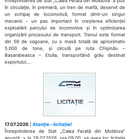
Întreprinderea de Stat „Calea Ferată din Moldova” a pus
în circulație, în premieră, un tren de marfă, deservit de
un echipaj de locomotivă, format dintr-un singur
mecanic - un pas important în creșterea eficienței
exploatării parcului de locomotive și în optimizarea
organizării procesului de transport. Trenul este format
din 56 de vagoane, cu o masă totală de aproximativ
5.000 de tone, și circulă pe ruta Chișinău –
Basarabeasca – Etulia, transportând grâu destinat
exportului....
17.07.2026
|
Atenție – licitație!
Întreprinderea de Stat „Calea Ferată din Moldova”
anunță: > la 28.07.2026, ora 09.00, va avea loc licitaţia