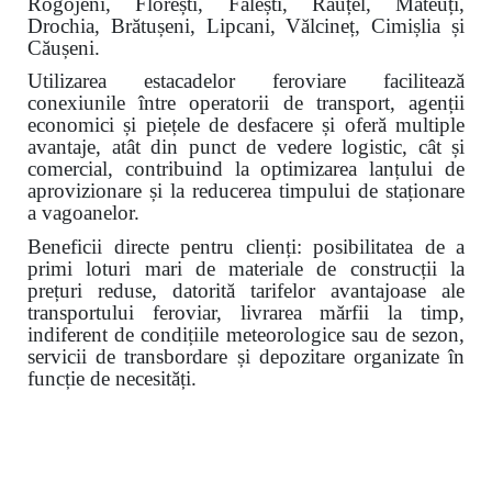
Rogojeni, Florești, Fălești, Răuțel, Mateuți,
Drochia, Brătușeni, Lipcani, Vălcineț, Cimișlia și
Căușeni.
Utilizarea estacadelor feroviare facilitează
conexiunile între operatorii de transport, agenții
economici și piețele de desfacere și oferă multiple
avantaje, atât din punct de vedere logistic, cât și
comercial, contribuind la optimizarea lanțului de
aprovizionare și la reducerea timpului de staționare
a vagoanelor.
Beneficii directe pentru clienți: posibilitatea de a
primi loturi mari de materiale de construcții la
prețuri reduse, datorită tarifelor avantajoase ale
transportului feroviar, livrarea mărfii la timp,
indiferent de condițiile meteorologice sau de sezon,
servicii de transbordare și depozitare organizate în
funcție de necesități.