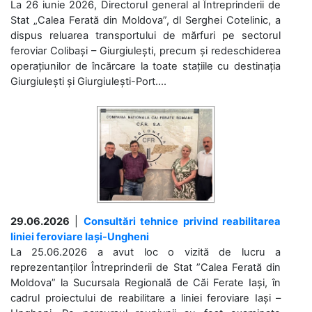
La 26 iunie 2026, Directorul general al Întreprinderii de
Stat „Calea Ferată din Moldova”, dl Serghei Cotelinic, a
dispus reluarea transportului de mărfuri pe sectorul
feroviar Colibași – Giurgiulești, precum și redeschiderea
operațiunilor de încărcare la toate stațiile cu destinația
Giurgiulești și Giurgiulești-Port....
29.06.2026
|
Consultări tehnice privind reabilitarea
liniei feroviare Iași-Ungheni
La 25.06.2026 a avut loc o vizită de lucru a
reprezentanților Întreprinderii de Stat ”Calea Ferată din
Moldova” la Sucursala Regională de Căi Ferate Iași, în
cadrul proiectului de reabilitare a liniei feroviare Iași –