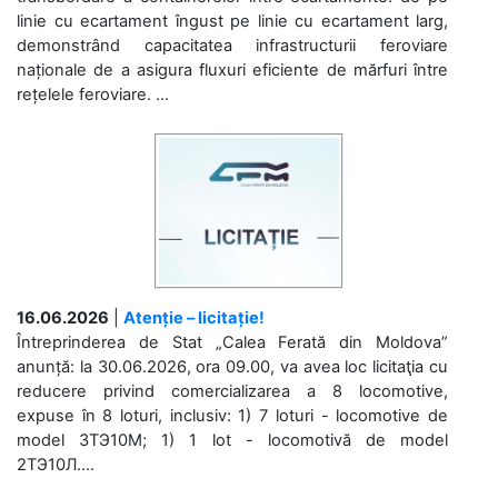
linie cu ecartament îngust pe linie cu ecartament larg,
demonstrând capacitatea infrastructurii feroviare
naționale de a asigura fluxuri eficiente de mărfuri între
rețelele feroviare. ...
16.06.2026
|
Atenție – licitație!
Întreprinderea de Stat „Calea Ferată din Moldova”
anunță: la 30.06.2026, ora 09.00, va avea loc licitaţia cu
reducere privind comercializarea a 8 locomotive,
expuse în 8 loturi, inclusiv: 1) 7 loturi - locomotive de
model 3ТЭ10М; 1) 1 lot - locomotivă de model
2ТЭ10Л....