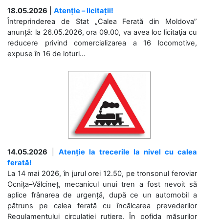
18.05.2026
|
Atenție – licitații!
Întreprinderea de Stat „Calea Ferată din Moldova”
anunță: la 26.05.2026, ora 09.00, va avea loc licitaţia cu
reducere privind comercializarea a 16 locomotive,
expuse în 16 de loturi...
14.05.2026
|
Atenție la trecerile la nivel cu calea
ferată!
La 14 mai 2026, în jurul orei 12.50, pe tronsonul feroviar
Ocnița–Vălcineț, mecanicul unui tren a fost nevoit să
aplice frânarea de urgență, după ce un automobil a
pătruns pe calea ferată cu încălcarea prevederilor
Regulamentului circulației rutiere. În pofida măsurilor