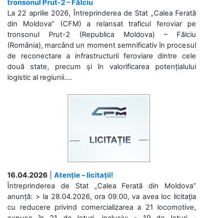
tronsonul Prut-2 – Fălciu
La 22 aprilie 2026, Întreprinderea de Stat „Calea Ferată
din Moldova” (CFM) a relansat traficul feroviar pe
tronsonul Prut-2 (Republica Moldova) – Fălciu
(România), marcând un moment semnificativ în procesul
de reconectare a infrastructurii feroviare dintre cele
două state, precum și în valorificarea potențialului
logistic al regiunii....
16.04.2026
|
Atenție – licitații!
Întreprinderea de Stat „Calea Ferată din Moldova”
anunță: > la 28.04.2026, ora 09.00, va avea loc licitaţia
cu reducere privind comercializarea a 21 locomotive,
expuse în 21 de loturi, inclusiv: - 19 de loturi -