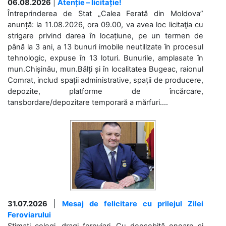
06.08.2026
|
Atenție – licitație!
Întreprinderea de Stat „Calea Ferată din Moldova”
anunță: la 11.08.2026, ora 09.00, va avea loc licitaţia cu
strigare privind darea în locațiune, pe un termen de
până la 3 ani, a 13 bunuri imobile neutilizate în procesul
tehnologic, expuse în 13 loturi. Bunurile, amplasate în
mun.Chișinău, mun.Bălți și în localitatea Bugeac, raionul
Comrat, includ spații administrative, spații de producere,
depozite, platforme de încărcare,
tansbordare/depozitare temporară a mărfuri....
31.07.2026
|
Mesaj de felicitare cu prilejul Zilei
Feroviarului
Stimați colegi, dragi feroviari, Cu deosebită onoare și