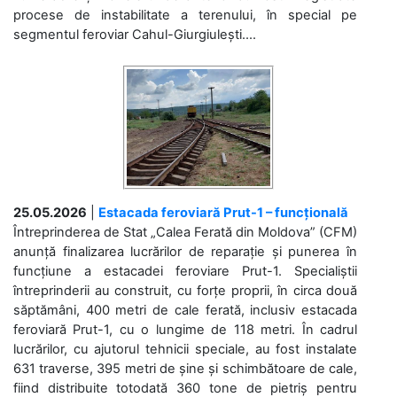
procese de instabilitate a terenului, în special pe
segmentul feroviar Cahul-Giurgiulești....
25.05.2026
|
Estacada feroviară Prut-1 – funcțională
Întreprinderea de Stat „Calea Ferată din Moldova” (CFM)
anunță finalizarea lucrărilor de reparație și punerea în
funcțiune a estacadei feroviare Prut-1. Specialiștii
întreprinderii au construit, cu forțe proprii, în circa două
săptămâni, 400 metri de cale ferată, inclusiv estacada
feroviară Prut-1, cu o lungime de 118 metri. În cadrul
lucrărilor, cu ajutorul tehnicii speciale, au fost instalate
631 traverse, 395 metri de șine și schimbătoare de cale,
fiind distribuite totodată 360 tone de pietriș pentru