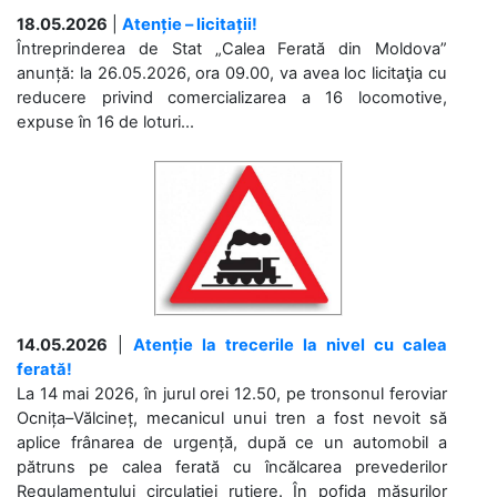
18.05.2026
|
Atenție – licitații!
Întreprinderea de Stat „Calea Ferată din Moldova”
anunță: la 26.05.2026, ora 09.00, va avea loc licitaţia cu
reducere privind comercializarea a 16 locomotive,
expuse în 16 de loturi...
14.05.2026
|
Atenție la trecerile la nivel cu calea
ferată!
La 14 mai 2026, în jurul orei 12.50, pe tronsonul feroviar
Ocnița–Vălcineț, mecanicul unui tren a fost nevoit să
aplice frânarea de urgență, după ce un automobil a
pătruns pe calea ferată cu încălcarea prevederilor
Regulamentului circulației rutiere. În pofida măsurilor