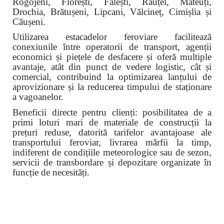
Rogojeni, Florești, Fălești, Răuțel, Mateuți,
Drochia, Brătușeni, Lipcani, Vălcineț, Cimișlia și
Căușeni.
Utilizarea estacadelor feroviare facilitează
conexiunile între operatorii de transport, agenții
economici și piețele de desfacere și oferă multiple
avantaje, atât din punct de vedere logistic, cât și
comercial, contribuind la optimizarea lanțului de
aprovizionare și la reducerea timpului de staționare
a vagoanelor.
Beneficii directe pentru clienți: posibilitatea de a
primi loturi mari de materiale de construcții la
prețuri reduse, datorită tarifelor avantajoase ale
transportului feroviar, livrarea mărfii la timp,
indiferent de condițiile meteorologice sau de sezon,
servicii de transbordare și depozitare organizate în
funcție de necesități.