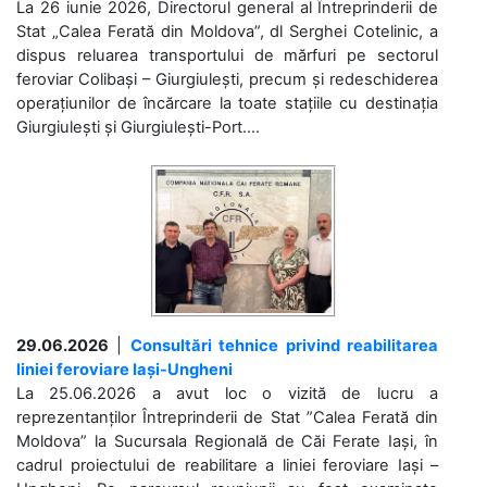
La 26 iunie 2026, Directorul general al Întreprinderii de
Stat „Calea Ferată din Moldova”, dl Serghei Cotelinic, a
dispus reluarea transportului de mărfuri pe sectorul
feroviar Colibași – Giurgiulești, precum și redeschiderea
operațiunilor de încărcare la toate stațiile cu destinația
Giurgiulești și Giurgiulești-Port....
29.06.2026
|
Consultări tehnice privind reabilitarea
liniei feroviare Iași-Ungheni
La 25.06.2026 a avut loc o vizită de lucru a
reprezentanților Întreprinderii de Stat ”Calea Ferată din
Moldova” la Sucursala Regională de Căi Ferate Iași, în
cadrul proiectului de reabilitare a liniei feroviare Iași –