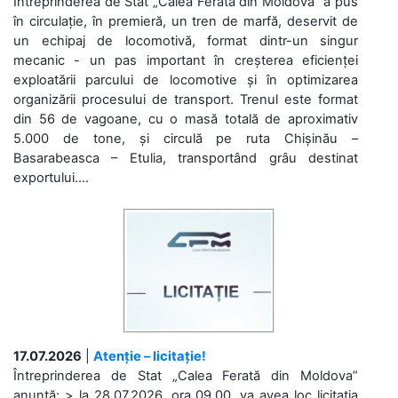
Întreprinderea de Stat „Calea Ferată din Moldova” a pus
în circulație, în premieră, un tren de marfă, deservit de
un echipaj de locomotivă, format dintr-un singur
mecanic - un pas important în creșterea eficienței
exploatării parcului de locomotive și în optimizarea
organizării procesului de transport. Trenul este format
din 56 de vagoane, cu o masă totală de aproximativ
5.000 de tone, și circulă pe ruta Chișinău –
Basarabeasca – Etulia, transportând grâu destinat
exportului....
17.07.2026
|
Atenție – licitație!
Întreprinderea de Stat „Calea Ferată din Moldova”
anunță: > la 28.07.2026, ora 09.00, va avea loc licitaţia