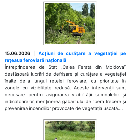
15.06.2026
|
Acțiuni de curățare a vegetației pe
rețeaua feroviară națională
Întreprinderea de Stat „Calea Ferată din Moldova”
desfășoară lucrări de defrișare și curățare a vegetației
înalte de-a lungul rețelei feroviare, cu prioritate în
zonele cu vizibilitate redusă. Aceste intervenții sunt
necesare pentru asigurarea vizibilității semnalelor și
indicatoarelor, menținerea gabaritului de liberă trecere și
prevenirea incendiilor provocate de vegetația uscată....