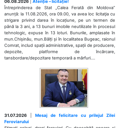
06.08.2026
|
Atenție – licitație!
Întreprinderea de Stat „Calea Ferată din Moldova”
anunță: la 11.08.2026, ora 09.00, va avea loc licitaţia cu
strigare privind darea în locațiune, pe un termen de
până la 3 ani, a 13 bunuri imobile neutilizate în procesul
tehnologic, expuse în 13 loturi. Bunurile, amplasate în
mun.Chișinău, mun.Bălți și în localitatea Bugeac, raionul
Comrat, includ spații administrative, spații de producere,
depozite, platforme de încărcare,
tansbordare/depozitare temporară a mărfuri....
31.07.2026
|
Mesaj de felicitare cu prilejul Zilei
Feroviarului
Stimați colegi, dragi feroviari, Cu deosebită onoare și