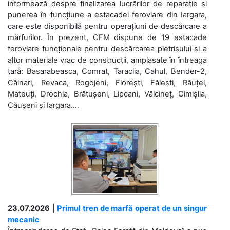
informează despre finalizarea lucrărilor de reparație și
punerea în funcțiune a estacadei feroviare din Iargara,
care este disponibilă pentru operațiuni de descărcare a
mărfurilor. În prezent, CFM dispune de 19 estacade
feroviare funcționale pentru descărcarea pietrișului și a
altor materiale vrac de construcții, amplasate în întreaga
țară: Basarabeasca, Comrat, Taraclia, Cahul, Bender-2,
Căinari, Revaca, Rogojeni, Florești, Fălești, Răuțel,
Mateuți, Drochia, Brătușeni, Lipcani, Vălcineț, Cimișlia,
Căușeni și Iargara....
23.07.2026
|
Primul tren de marfă operat de un singur
mecanic