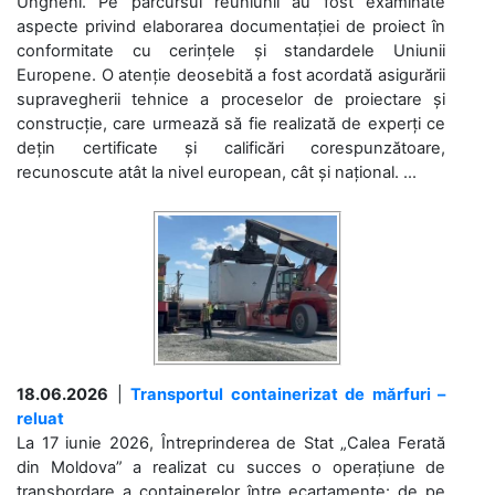
Ungheni. Pe parcursul reuniunii au fost examinate
aspecte privind elaborarea documentației de proiect în
conformitate cu cerințele și standardele Uniunii
Europene. O atenție deosebită a fost acordată asigurării
supravegherii tehnice a proceselor de proiectare și
construcție, care urmează să fie realizată de experți ce
dețin certificate și calificări corespunzătoare,
recunoscute atât la nivel european, cât și național. ...
18.06.2026
|
Transportul containerizat de mărfuri –
reluat
La 17 iunie 2026, Întreprinderea de Stat „Calea Ferată
din Moldova” a realizat cu succes o operațiune de
transbordare a containerelor între ecartamente: de pe