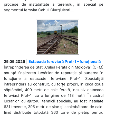
procese de instabilitate a terenului, în special pe
segmentul feroviar Cahul-Giurgiulești....
25.05.2026
|
Estacada feroviară Prut-1 – funcțională
Întreprinderea de Stat „Calea Ferată din Moldova” (CFM)
anunță finalizarea lucrărilor de reparație și punerea în
funcțiune a estacadei feroviare Prut-1. Specialiștii
întreprinderii au construit, cu forțe proprii, în circa două
săptămâni, 400 metri de cale ferată, inclusiv estacada
feroviară Prut-1, cu o lungime de 118 metri. În cadrul
lucrărilor, cu ajutorul tehnicii speciale, au fost instalate
631 traverse, 395 metri de șine și schimbătoare de cale,
fiind distribuite totodată 360 tone de pietriș pentru