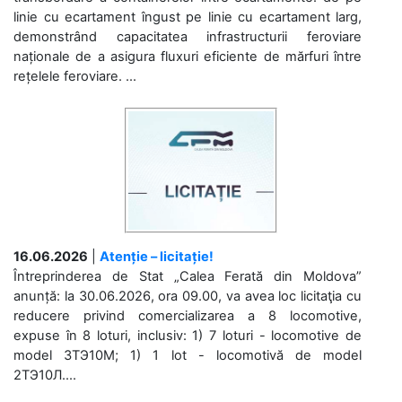
linie cu ecartament îngust pe linie cu ecartament larg,
demonstrând capacitatea infrastructurii feroviare
naționale de a asigura fluxuri eficiente de mărfuri între
rețelele feroviare. ...
16.06.2026
|
Atenție – licitație!
Întreprinderea de Stat „Calea Ferată din Moldova”
anunță: la 30.06.2026, ora 09.00, va avea loc licitaţia cu
reducere privind comercializarea a 8 locomotive,
expuse în 8 loturi, inclusiv: 1) 7 loturi - locomotive de
model 3ТЭ10М; 1) 1 lot - locomotivă de model
2ТЭ10Л....