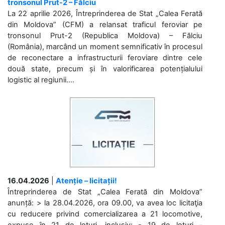
tronsonul Prut-2 – Fălciu
La 22 aprilie 2026, Întreprinderea de Stat „Calea Ferată
din Moldova” (CFM) a relansat traficul feroviar pe
tronsonul Prut-2 (Republica Moldova) – Fălciu
(România), marcând un moment semnificativ în procesul
de reconectare a infrastructurii feroviare dintre cele
două state, precum și în valorificarea potențialului
logistic al regiunii....
16.04.2026
|
Atenție – licitații!
Întreprinderea de Stat „Calea Ferată din Moldova”
anunță: > la 28.04.2026, ora 09.00, va avea loc licitaţia
cu reducere privind comercializarea a 21 locomotive,
expuse în 21 de loturi, inclusiv: - 19 de loturi -