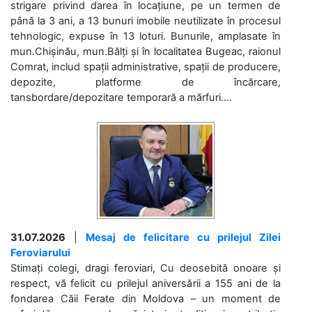
strigare privind darea în locațiune, pe un termen de
până la 3 ani, a 13 bunuri imobile neutilizate în procesul
tehnologic, expuse în 13 loturi. Bunurile, amplasate în
mun.Chișinău, mun.Bălți și în localitatea Bugeac, raionul
Comrat, includ spații administrative, spații de producere,
depozite, platforme de încărcare,
tansbordare/depozitare temporară a mărfuri....
31.07.2026
|
Mesaj de felicitare cu prilejul Zilei
Feroviarului
Stimați colegi, dragi feroviari, Cu deosebită onoare și
respect, vă felicit cu prilejul aniversării a 155 ani de la
fondarea Căii Ferate din Moldova – un moment de