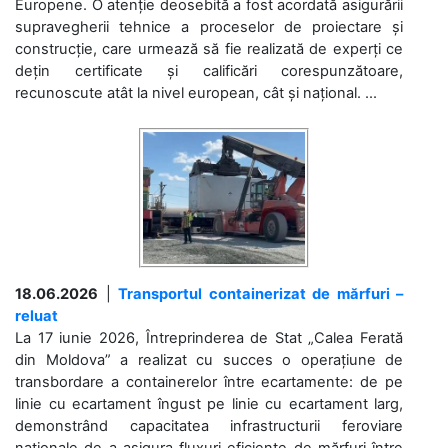
Europene. O atenție deosebită a fost acordată asigurării
supravegherii tehnice a proceselor de proiectare și
construcție, care urmează să fie realizată de experți ce
dețin certificate și calificări corespunzătoare,
recunoscute atât la nivel european, cât și național. ...
18.06.2026
|
Transportul containerizat de mărfuri –
reluat
La 17 iunie 2026, Întreprinderea de Stat „Calea Ferată
din Moldova” a realizat cu succes o operațiune de
transbordare a containerelor între ecartamente: de pe
linie cu ecartament îngust pe linie cu ecartament larg,
demonstrând capacitatea infrastructurii feroviare
naționale de a asigura fluxuri eficiente de mărfuri între