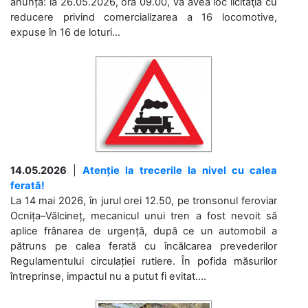
anunță: la 26.05.2026, ora 09.00, va avea loc licitaţia cu
reducere privind comercializarea a 16 locomotive,
expuse în 16 de loturi...
14.05.2026
|
Atenție la trecerile la nivel cu calea
ferată!
La 14 mai 2026, în jurul orei 12.50, pe tronsonul feroviar
Ocnița–Vălcineț, mecanicul unui tren a fost nevoit să
aplice frânarea de urgență, după ce un automobil a
pătruns pe calea ferată cu încălcarea prevederilor
Regulamentului circulației rutiere. În pofida măsurilor
întreprinse, impactul nu a putut fi evitat....