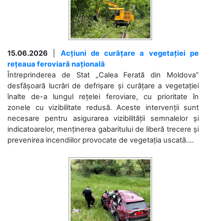
15.06.2026
|
Acțiuni de curățare a vegetației pe
rețeaua feroviară națională
Întreprinderea de Stat „Calea Ferată din Moldova”
desfășoară lucrări de defrișare și curățare a vegetației
înalte de-a lungul rețelei feroviare, cu prioritate în
zonele cu vizibilitate redusă. Aceste intervenții sunt
necesare pentru asigurarea vizibilității semnalelor și
indicatoarelor, menținerea gabaritului de liberă trecere și
prevenirea incendiilor provocate de vegetația uscată....