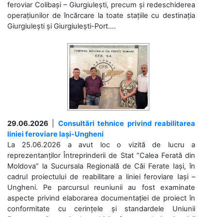
feroviar Colibași – Giurgiulești, precum și redeschiderea
operațiunilor de încărcare la toate stațiile cu destinația
Giurgiulești și Giurgiulești-Port....
29.06.2026
|
Consultări tehnice privind reabilitarea
liniei feroviare Iași-Ungheni
La 25.06.2026 a avut loc o vizită de lucru a
reprezentanților Întreprinderii de Stat ”Calea Ferată din
Moldova” la Sucursala Regională de Căi Ferate Iași, în
cadrul proiectului de reabilitare a liniei feroviare Iași –
Ungheni. Pe parcursul reuniunii au fost examinate
aspecte privind elaborarea documentației de proiect în
conformitate cu cerințele și standardele Uniunii