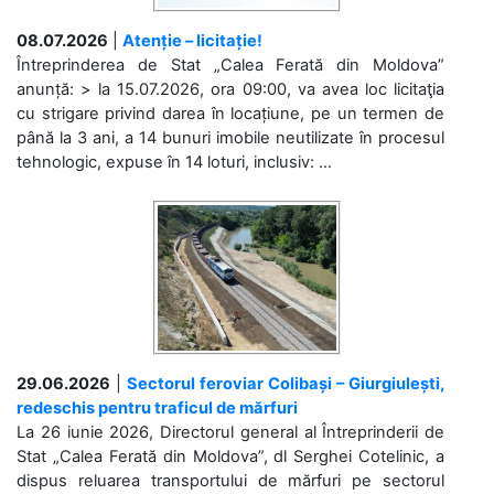
08.07.2026
|
Atenție – licitație!
Întreprinderea de Stat „Calea Ferată din Moldova”
anunță: > la 15.07.2026, ora 09:00, va avea loc licitaţia
cu strigare privind darea în locațiune, pe un termen de
până la 3 ani, a 14 bunuri imobile neutilizate în procesul
tehnologic, expuse în 14 loturi, inclusiv: ...
29.06.2026
|
Sectorul feroviar Colibași – Giurgiulești,
redeschis pentru traficul de mărfuri
La 26 iunie 2026, Directorul general al Întreprinderii de
Stat „Calea Ferată din Moldova”, dl Serghei Cotelinic, a
dispus reluarea transportului de mărfuri pe sectorul