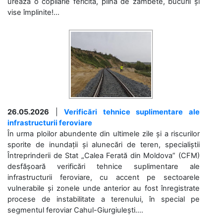
urează o copilărie fericită, plină de zâmbete, bucurii și
vise împlinite!...
26.05.2026
|
Verificări tehnice suplimentare ale
infrastructurii feroviare
În urma ploilor abundente din ultimele zile și a riscurilor
sporite de inundații și alunecări de teren, specialiștii
Întreprinderii de Stat „Calea Ferată din Moldova” (CFM)
desfășoară verificări tehnice suplimentare ale
infrastructurii feroviare, cu accent pe sectoarele
vulnerabile și zonele unde anterior au fost înregistrate
procese de instabilitate a terenului, în special pe
segmentul feroviar Cahul-Giurgiulești....