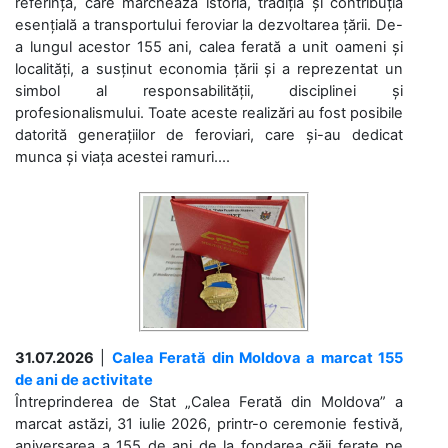
referință, care marchează istoria, tradiția și contribuția
esențială a transportului feroviar la dezvoltarea țării. De-
a lungul acestor 155 ani, calea ferată a unit oameni și
localități, a susținut economia țării și a reprezentat un
simbol al responsabilității, disciplinei și
profesionalismului. Toate aceste realizări au fost posibile
datorită generațiilor de feroviari, care și-au dedicat
munca și viața acestei ramuri....
31.07.2026
|
Calea Ferată din Moldova a marcat 155
de ani de activitate
Întreprinderea de Stat „Calea Ferată din Moldova” a
marcat astăzi, 31 iulie 2026, printr-o ceremonie festivă,
aniversarea a 155 de ani de la fondarea căii ferate pe