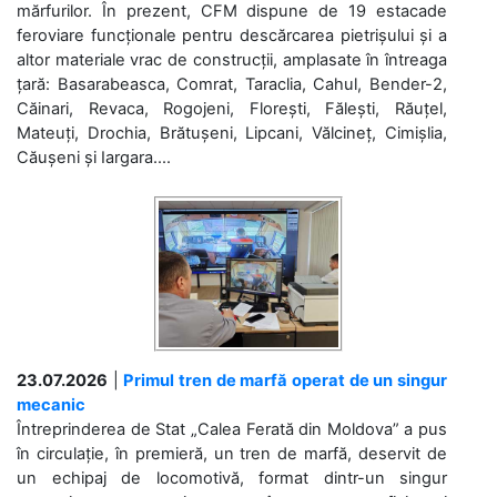
mărfurilor. În prezent, CFM dispune de 19 estacade
feroviare funcționale pentru descărcarea pietrișului și a
altor materiale vrac de construcții, amplasate în întreaga
țară: Basarabeasca, Comrat, Taraclia, Cahul, Bender-2,
Căinari, Revaca, Rogojeni, Florești, Fălești, Răuțel,
Mateuți, Drochia, Brătușeni, Lipcani, Vălcineț, Cimișlia,
Căușeni și Iargara....
23.07.2026
|
Primul tren de marfă operat de un singur
mecanic
Întreprinderea de Stat „Calea Ferată din Moldova” a pus
în circulație, în premieră, un tren de marfă, deservit de
un echipaj de locomotivă, format dintr-un singur