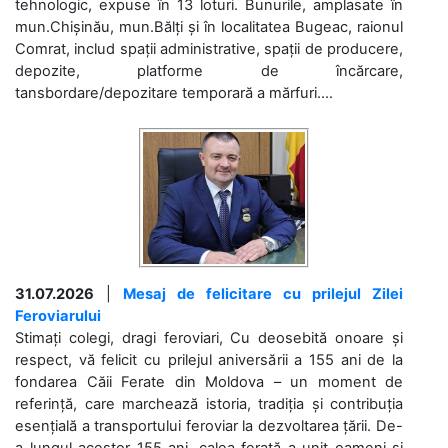
tehnologic, expuse în 13 loturi. Bunurile, amplasate în
mun.Chișinău, mun.Bălți și în localitatea Bugeac, raionul
Comrat, includ spații administrative, spații de producere,
depozite, platforme de încărcare,
tansbordare/depozitare temporară a mărfuri....
31.07.2026
|
Mesaj de felicitare cu prilejul Zilei
Feroviarului
Stimați colegi, dragi feroviari, Cu deosebită onoare și
respect, vă felicit cu prilejul aniversării a 155 ani de la
fondarea Căii Ferate din Moldova – un moment de
referință, care marchează istoria, tradiția și contribuția
esențială a transportului feroviar la dezvoltarea țării. De-