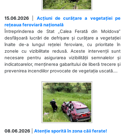
15.06.2026
|
Acțiuni de curățare a vegetației pe
rețeaua feroviară națională
Întreprinderea de Stat „Calea Ferată din Moldova”
desfășoară lucrări de defrișare și curățare a vegetației
înalte de-a lungul rețelei feroviare, cu prioritate în
zonele cu vizibilitate redusă. Aceste intervenții sunt
necesare pentru asigurarea vizibilității semnalelor și
indicatoarelor, menținerea gabaritului de liberă trecere și
prevenirea incendiilor provocate de vegetația uscată....
08.06.2026
|
Atenție sporită în zona căii ferate!