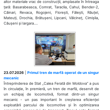
altor materiale vrac de construcții, amplasate în întreaga
țară: Basarabeasca, Comrat, Taraclia, Cahul, Bender-2,
Căinari, Revaca, Rogojeni, Florești, Fălești, Răuțel,
Mateuți, Drochia, Brătușeni, Lipcani, Vălcineț, Cimișlia,
Căușeni și Iargara....
23.07.2026
|
Primul tren de marfă operat de un singur
mecanic
Întreprinderea de Stat „Calea Ferată din Moldova” a pus
în circulație, în premieră, un tren de marfă, deservit de
un echipaj de locomotivă, format dintr-un singur
mecanic - un pas important în creșterea eficienței
exploatării parcului de locomotive și în optimizarea