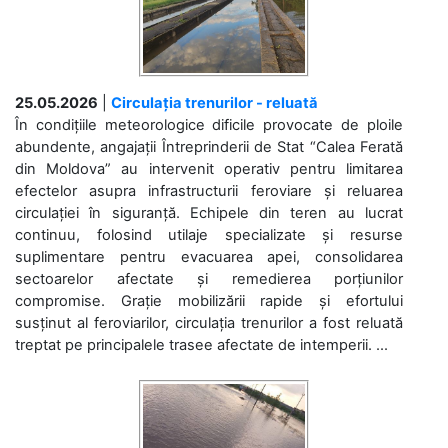
25.05.2026
|
Circulația trenurilor - reluată
În condițiile meteorologice dificile provocate de ploile
abundente, angajații Întreprinderii de Stat “Calea Ferată
din Moldova” au intervenit operativ pentru limitarea
efectelor asupra infrastructurii feroviare și reluarea
circulației în siguranță. Echipele din teren au lucrat
continuu, folosind utilaje specializate și resurse
suplimentare pentru evacuarea apei, consolidarea
sectoarelor afectate și remedierea porțiunilor
compromise. Grație mobilizării rapide și efortului
susținut al feroviarilor, circulația trenurilor a fost reluată
treptat pe principalele trasee afectate de intemperii. ...