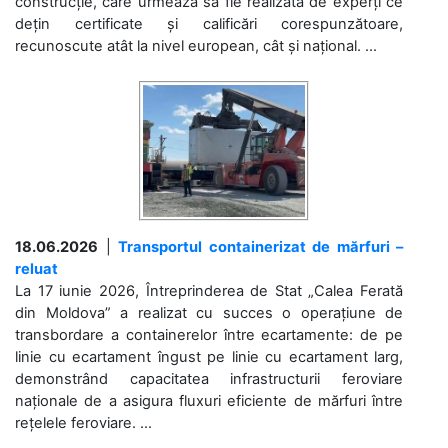
construcție, care urmează să fie realizată de experți ce
dețin certificate și calificări corespunzătoare,
recunoscute atât la nivel european, cât și național. ...
18.06.2026
|
Transportul containerizat de mărfuri –
reluat
La 17 iunie 2026, Întreprinderea de Stat „Calea Ferată
din Moldova” a realizat cu succes o operațiune de
transbordare a containerelor între ecartamente: de pe
linie cu ecartament îngust pe linie cu ecartament larg,
demonstrând capacitatea infrastructurii feroviare
naționale de a asigura fluxuri eficiente de mărfuri între
rețelele feroviare. ...