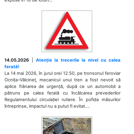
expuse în 16 de loturi...
14.05.2026
|
Atenție la trecerile la nivel cu calea
ferată!
La 14 mai 2026, în jurul orei 12.50, pe tronsonul feroviar
Ocnița–Vălcineț, mecanicul unui tren a fost nevoit să
aplice frânarea de urgență, după ce un automobil a
pătruns pe calea ferată cu încălcarea prevederilor
Regulamentului circulației rutiere. În pofida măsurilor
întreprinse, impactul nu a putut fi evitat....