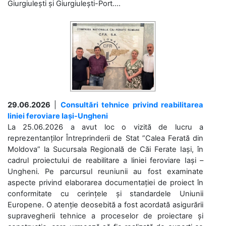
Giurgiulești și Giurgiulești-Port....
29.06.2026
|
Consultări tehnice privind reabilitarea
liniei feroviare Iași-Ungheni
La 25.06.2026 a avut loc o vizită de lucru a
reprezentanților Întreprinderii de Stat ”Calea Ferată din
Moldova” la Sucursala Regională de Căi Ferate Iași, în
cadrul proiectului de reabilitare a liniei feroviare Iași –
Ungheni. Pe parcursul reuniunii au fost examinate
aspecte privind elaborarea documentației de proiect în
conformitate cu cerințele și standardele Uniunii
Europene. O atenție deosebită a fost acordată asigurării
supravegherii tehnice a proceselor de proiectare și