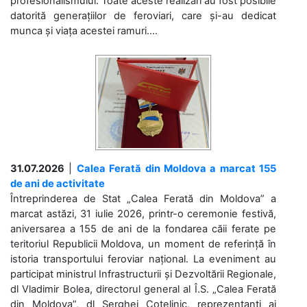
profesionalismului. Toate aceste realizări au fost posibile
datorită generațiilor de feroviari, care și-au dedicat
munca și viața acestei ramuri....
31.07.2026
|
Calea Ferată din Moldova a marcat 155
de ani de activitate
Întreprinderea de Stat „Calea Ferată din Moldova” a
marcat astăzi, 31 iulie 2026, printr-o ceremonie festivă,
aniversarea a 155 de ani de la fondarea căii ferate pe
teritoriul Republicii Moldova, un moment de referință în
istoria transportului feroviar național. La eveniment au
participat ministrul Infrastructurii și Dezvoltării Regionale,
dl Vladimir Bolea, directorul general al Î.S. „Calea Ferată
din Moldova”, dl Serghei Cotelinic, reprezentanți ai