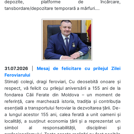
depozite, platforme de încărcare,
tansbordare/depozitare temporară a mărfuri....
31.07.2026
|
Mesaj de felicitare cu prilejul Zilei
Feroviarului
Stimați colegi, dragi feroviari, Cu deosebită onoare și
respect, vă felicit cu prilejul aniversării a 155 ani de la
fondarea Căii Ferate din Moldova – un moment de
referință, care marchează istoria, tradiția și contribuția
esențială a transportului feroviar la dezvoltarea țării. De-
a lungul acestor 155 ani, calea ferată a unit oameni și
localități, a susținut economia țării și a reprezentat un
simbol al responsabilității, disciplinei și