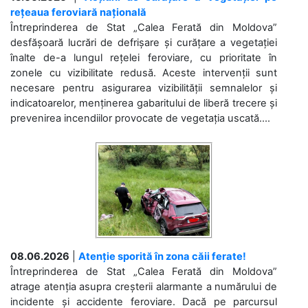
rețeaua feroviară națională
Întreprinderea de Stat „Calea Ferată din Moldova”
desfășoară lucrări de defrișare și curățare a vegetației
înalte de-a lungul rețelei feroviare, cu prioritate în
zonele cu vizibilitate redusă. Aceste intervenții sunt
necesare pentru asigurarea vizibilității semnalelor și
indicatoarelor, menținerea gabaritului de liberă trecere și
prevenirea incendiilor provocate de vegetația uscată....
08.06.2026
|
Atenție sporită în zona căii ferate!
Întreprinderea de Stat „Calea Ferată din Moldova”
atrage atenția asupra creșterii alarmante a numărului de
incidente și accidente feroviare. Dacă pe parcursul