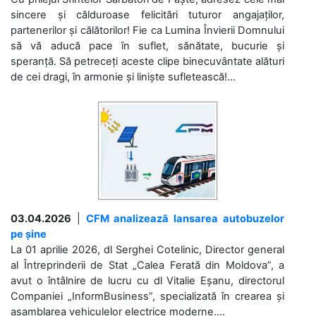
sincere și călduroase felicitări tuturor angajaților,
partenerilor și călătorilor! Fie ca Lumina Învierii Domnului
să vă aducă pace în suflet, sănătate, bucurie și
speranță. Să petreceți aceste clipe binecuvântate alături
de cei dragi, în armonie și liniște sufletească!...
03.04.2026
|
CFM analizează lansarea autobuzelor
pe șine
La 01 aprilie 2026, dl Serghei Cotelinic, Director general
al Întreprinderii de Stat „Calea Ferată din Moldova”, a
avut o întâlnire de lucru cu dl Vitalie Eșanu, directorul
Companiei „InformBusiness”, specializată în crearea și
asamblarea vehiculelor electrice moderne....