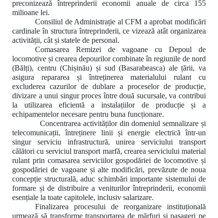
preconizează întreprinderii economii anuale de circa 155
milioane lei.
Consiliul de Administrație al CFM a aprobat modificări
cardinale în structura întreprinderii, ce vizează atât organizarea
activității, cât și statele de personal.
Comasarea Remizei de vagoane cu Depoul de
locomotive și crearea depourilor combinate în regiunile de nord
(Bălți), centru (Chișinău) și sud (Basarabeasca) ale țării, va
asigura repararea și întreținerea materialului rulant cu
excluderea cazurilor de dublare a proceselor de producție,
divizare a unui singur proces între două sucursale, va contribui
la utilizarea eficientă a instalațiilor de producție și a
echipamentelor necesare pentru buna funcționare.
Concentrarea
activităților din domeniul semnalizare și
telecomunicații, întreținere linii și energie electrică într-un
singur serviciu infrastructură, unirea serviciului transport
călători cu serviciul transport marfă, crearea serviciului material
rulant prin comasarea serviciilor gospodăriei de locomotive și
gospodăriei de vagoane și alte modificări, prevăzute de n
oua
concepție structurală,
aduc schimbări importante sistemului de
formare și de distribuire a veniturilor întreprinderii, economii
esențiale la toate capitolele, inclusiv salarizare.
Finalizarea procesului de reorganizare instituțională
urmează să transforme transportarea de mărfuri și pasageri pe