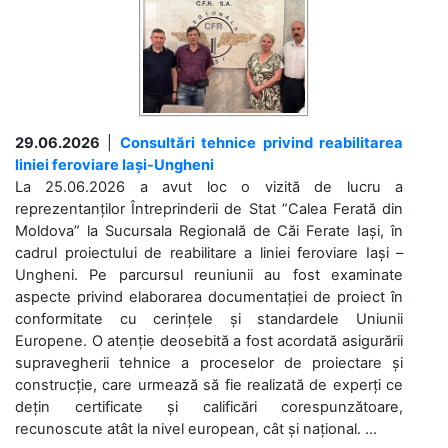
29.06.2026
|
Consultări tehnice privind reabilitarea
liniei feroviare Iași-Ungheni
La 25.06.2026 a avut loc o vizită de lucru a
reprezentanților Întreprinderii de Stat ”Calea Ferată din
Moldova” la Sucursala Regională de Căi Ferate Iași, în
cadrul proiectului de reabilitare a liniei feroviare Iași –
Ungheni. Pe parcursul reuniunii au fost examinate
aspecte privind elaborarea documentației de proiect în
conformitate cu cerințele și standardele Uniunii
Europene. O atenție deosebită a fost acordată asigurării
supravegherii tehnice a proceselor de proiectare și
construcție, care urmează să fie realizată de experți ce
dețin certificate și calificări corespunzătoare,
recunoscute atât la nivel european, cât și național. ...