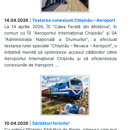
14.04.2026
|
Testarea conexiunii Chișinău – Aeroport
La 14 aprilie 2026, ÎS “Calea Ferată din Moldova”, în
comun cu ÎS “Aeroportul Internațional Chișinău” și SA
“Administrația Națională a Drumurilor”, a efectuat
testarea rutei speciale “Chișinău – Revaca – Aeroport”, o
inițiativă menită să optimizeze accesul călătorilor către
Aeroportul Internațional Chișinău și să eficientizeze
conexiunile de transport. ...
10.04.2026
|
Sărbători fericite!
Cu prilejul Sfintelor Sărbători de Paște, adresez cele mai