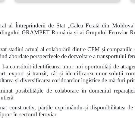
al al Întreprinderii de Stat „Calea Ferată din Moldova
 Holdingului GRAMPET România și ai Grupului Feroviar R
nalizat stadiul actual al colaborării dintre CFM și compan
abordate perspectivele de dezvoltare a transportului fero
l-a constituit identificarea unor noi oportunități de atrage
ort, export și tranzit, cât și identificarea unor soluții c
voltarea și diversificarea coridoarelor logistice de mărfuri 
inat posibilitățile de colaborare în domeniul reparației
ntieră.
limat constructiv, părțile exprimându-și disponibilitatea d
proc în sectorul feroviar.