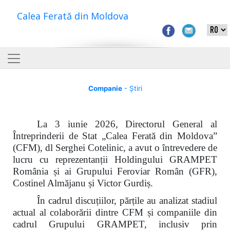
Calea Ferată din Moldova
Companie
- Știri
La 3 iunie 2026, Directorul General al
Întreprinderii de Stat „Calea Ferată din Moldova”
(CFM), dl Serghei Cotelinic, a avut o întrevedere de
lucru cu reprezentanții Holdingului GRAMPET
România și ai Grupului Feroviar Român (GFR),
Costinel Almăjanu și Victor Gurdiș.
În cadrul discuțiilor, părțile au analizat stadiul
actual al colaborării dintre CFM și companiile din
cadrul Grupului GRAMPET, inclusiv prin