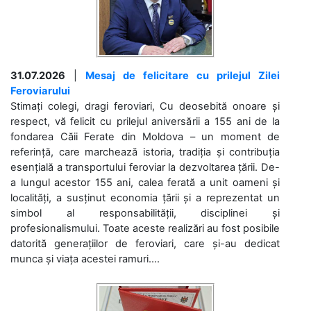
31.07.2026
|
Mesaj de felicitare cu prilejul Zilei
Feroviarului
Stimați colegi, dragi feroviari, Cu deosebită onoare și
respect, vă felicit cu prilejul aniversării a 155 ani de la
fondarea Căii Ferate din Moldova – un moment de
referință, care marchează istoria, tradiția și contribuția
esențială a transportului feroviar la dezvoltarea țării. De-
a lungul acestor 155 ani, calea ferată a unit oameni și
localități, a susținut economia țării și a reprezentat un
simbol al responsabilității, disciplinei și
profesionalismului. Toate aceste realizări au fost posibile
datorită generațiilor de feroviari, care și-au dedicat
munca și viața acestei ramuri....