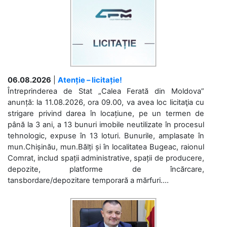
06.08.2026
|
Atenție – licitație!
Întreprinderea de Stat „Calea Ferată din Moldova”
anunță: la 11.08.2026, ora 09.00, va avea loc licitaţia cu
strigare privind darea în locațiune, pe un termen de
până la 3 ani, a 13 bunuri imobile neutilizate în procesul
tehnologic, expuse în 13 loturi. Bunurile, amplasate în
mun.Chișinău, mun.Bălți și în localitatea Bugeac, raionul
Comrat, includ spații administrative, spații de producere,
depozite, platforme de încărcare,
tansbordare/depozitare temporară a mărfuri....