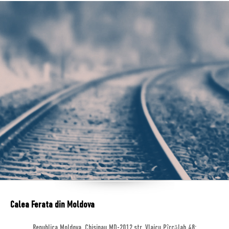
Calea Ferata din Moldova
Republica Moldova, Chisinau MD-2012,str. Vlaicu Pîrcălab 48;