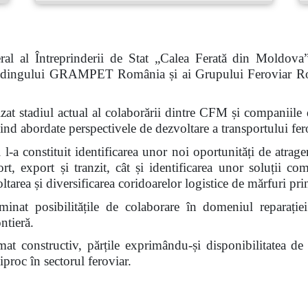
al al Întreprinderii de Stat „Calea Ferată din Moldova
 Holdingului GRAMPET România și ai Grupului Feroviar R
nalizat stadiul actual al colaborării dintre CFM și compan
abordate perspectivele de dezvoltare a transportului fero
l-a constituit identificarea unor noi oportunități de atrage
ort, export și tranzit, cât și identificarea unor soluții c
voltarea și diversificarea coridoarelor logistice de mărfuri 
inat posibilitățile de colaborare în domeniul reparației
ntieră.
limat constructiv, părțile exprimându-și disponibilitatea d
proc în sectorul feroviar.