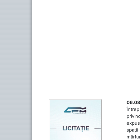
06.08
Întrep
privin
expuse
spații
mărfuri