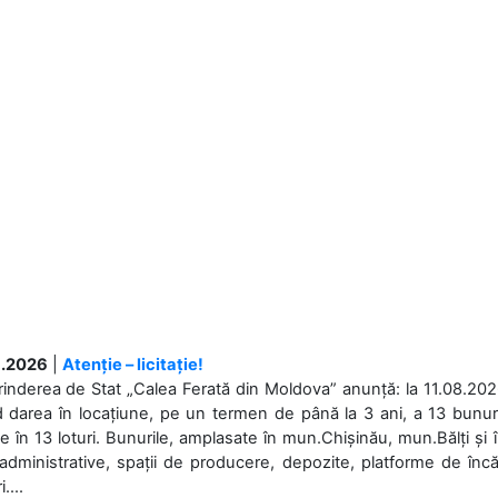
.2026
|
Atenție – licitație!
rinderea de Stat „Calea Ferată din Moldova” anunță: la 11.08.2026,
d darea în locațiune, pe un termen de până la 3 ani, a 13 bunuri
 în 13 loturi. Bunurile, amplasate în mun.Chișinău, mun.Bălți și 
 administrative, spații de producere, depozite, platforme de în
....