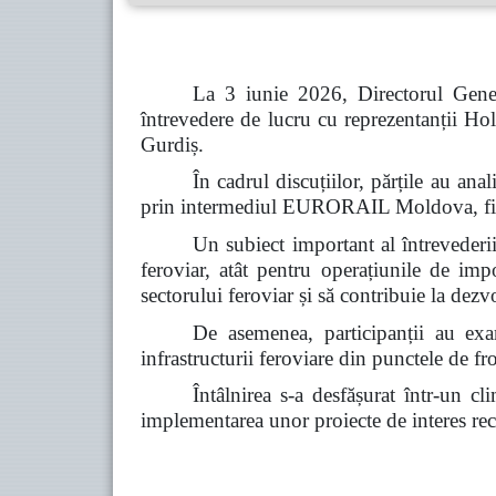
La 3 iunie 2026, Directorul Gener
întrevedere de lucru cu reprezentanții
Gurdiș.
În cadrul discuțiilor, părțile au a
prin intermediul EURORAIL Moldova, fiind 
Un subiect important al întrevederii 
feroviar, atât pentru operațiunile de imp
sectorului feroviar și să contribuie la dez
De asemenea, participanții au exam
infrastructurii feroviare din punctele de fro
Întâlnirea s-a desfășurat într-un c
implementarea unor proiecte de interes reci