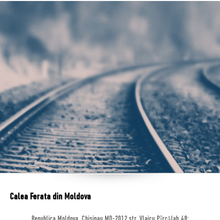
Calea Ferata din Moldova
Republica Moldova, Chisinau MD-2012,str. Vlaicu Pîrcălab 48;