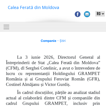
Calea Ferată din Moldova
Companie
- Știri
La 3 iunie 2026, Directorul General al
Întreprinderii de Stat „Calea Ferată din Moldova”
(CFM), dl Serghei Cotelinic, a avut o întrevedere de
lucru cu reprezentanții Holdingului GRAMPET
România și ai Grupului Feroviar Român (GFR),
Costinel Almăjanu și Victor Gurdiș.
În cadrul discuțiilor, părțile au analizat stadiul
actual al colaborării dintre CFM și companiile din
cadrul Grupului GRAMPET, inclusiv prin