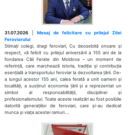
31.07.2026
|
Mesaj de felicitare cu prilejul Zilei
Feroviarului
Stimați colegi, dragi feroviari, Cu deosebită onoare și
respect, vă felicit cu prilejul aniversării a 155 ani de la
fondarea Căii Ferate din Moldova – un moment de
referință, care marchează istoria, tradiția și contribuția
esențială a transportului feroviar la dezvoltarea țării. De-
a lungul acestor 155 ani, calea ferată a unit oameni și
localități, a susținut economia țării și a reprezentat un
simbol al responsabilității, disciplinei și
profesionalismului. Toate aceste realizări au fost posibile
datorită generațiilor de feroviari, care și-au dedicat
munca și viața acestei ramuri....