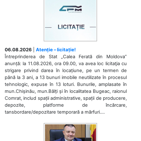
06.08.2026
|
Atenție – licitație!
Întreprinderea de Stat „Calea Ferată din Moldova”
anunță: la 11.08.2026, ora 09.00, va avea loc licitaţia cu
strigare privind darea în locațiune, pe un termen de
până la 3 ani, a 13 bunuri imobile neutilizate în procesul
tehnologic, expuse în 13 loturi. Bunurile, amplasate în
mun.Chișinău, mun.Bălți și în localitatea Bugeac, raionul
Comrat, includ spații administrative, spații de producere,
depozite, platforme de încărcare,
tansbordare/depozitare temporară a mărfuri....