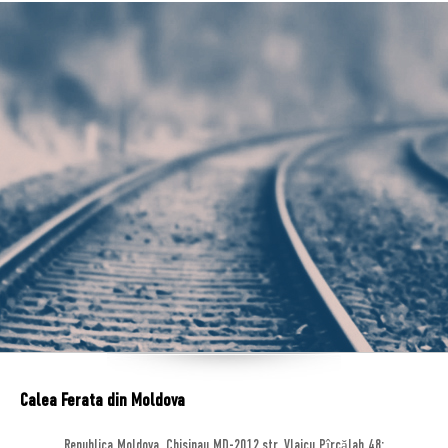
Calea Ferata din Moldova
Republica Moldova, Chisinau MD-2012,str. Vlaicu Pîrcălab 48;