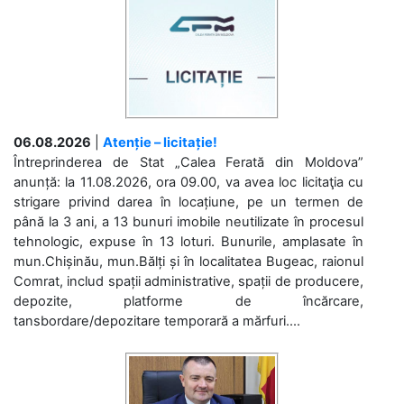
06.08.2026
|
Atenție – licitație!
Întreprinderea de Stat „Calea Ferată din Moldova”
anunță: la 11.08.2026, ora 09.00, va avea loc licitaţia cu
strigare privind darea în locațiune, pe un termen de
până la 3 ani, a 13 bunuri imobile neutilizate în procesul
tehnologic, expuse în 13 loturi. Bunurile, amplasate în
mun.Chișinău, mun.Bălți și în localitatea Bugeac, raionul
Comrat, includ spații administrative, spații de producere,
depozite, platforme de încărcare,
tansbordare/depozitare temporară a mărfuri....