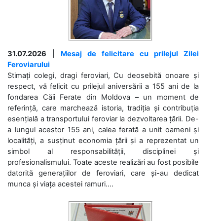
31.07.2026
|
Mesaj de felicitare cu prilejul Zilei
Feroviarului
Stimați colegi, dragi feroviari, Cu deosebită onoare și
respect, vă felicit cu prilejul aniversării a 155 ani de la
fondarea Căii Ferate din Moldova – un moment de
referință, care marchează istoria, tradiția și contribuția
esențială a transportului feroviar la dezvoltarea țării. De-
a lungul acestor 155 ani, calea ferată a unit oameni și
localități, a susținut economia țării și a reprezentat un
simbol al responsabilității, disciplinei și
profesionalismului. Toate aceste realizări au fost posibile
datorită generațiilor de feroviari, care și-au dedicat
munca și viața acestei ramuri....