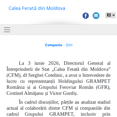
Calea Ferată din Moldova
Companie
- Știri
La 3 iunie 2026, Directorul General al
Întreprinderii de Stat „Calea Ferată din Moldova”
(CFM), dl Serghei Cotelinic, a avut o întrevedere de
lucru cu reprezentanții Holdingului GRAMPET
România și ai Grupului Feroviar Român (GFR),
Costinel Almăjanu și Victor Gurdiș.
În cadrul discuțiilor, părțile au analizat stadiul
actual al colaborării dintre CFM și companiile din
cadrul Grupului GRAMPET, inclusiv prin