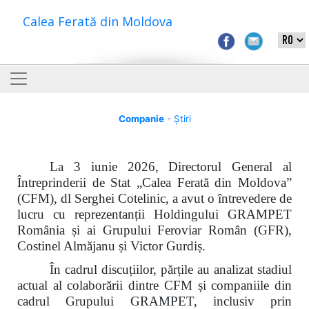
Calea Ferată din Moldova
Companie
- Știri
La 3 iunie 2026, Directorul General al
Întreprinderii de Stat „Calea Ferată din Moldova”
(CFM), dl Serghei Cotelinic, a avut o întrevedere de
lucru cu reprezentanții Holdingului GRAMPET
România și ai Grupului Feroviar Român (GFR),
Costinel Almăjanu și Victor Gurdiș.
În cadrul discuțiilor, părțile au analizat stadiul
actual al colaborării dintre CFM și companiile din
cadrul Grupului GRAMPET, inclusiv prin