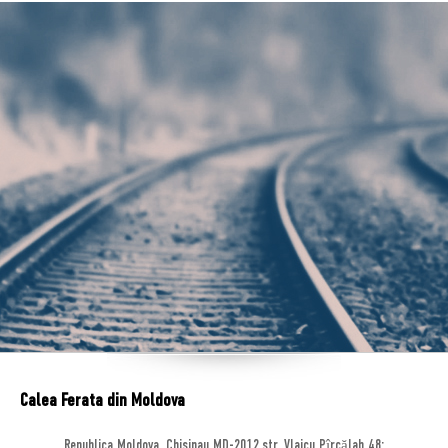
Calea Ferata din Moldova
Republica Moldova, Chisinau MD-2012,str. Vlaicu Pîrcălab 48;