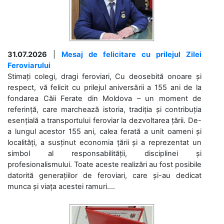
31.07.2026
|
Mesaj de felicitare cu prilejul Zilei
Feroviarului
Stimați colegi, dragi feroviari, Cu deosebită onoare și
respect, vă felicit cu prilejul aniversării a 155 ani de la
fondarea Căii Ferate din Moldova – un moment de
referință, care marchează istoria, tradiția și contribuția
esențială a transportului feroviar la dezvoltarea țării. De-
a lungul acestor 155 ani, calea ferată a unit oameni și
localități, a susținut economia țării și a reprezentat un
simbol al responsabilității, disciplinei și
profesionalismului. Toate aceste realizări au fost posibile
datorită generațiilor de feroviari, care și-au dedicat
munca și viața acestei ramuri....