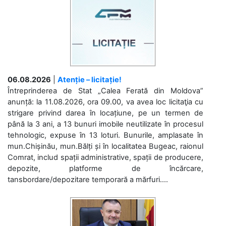
06.08.2026
|
Atenție – licitație!
Întreprinderea de Stat „Calea Ferată din Moldova”
anunță: la 11.08.2026, ora 09.00, va avea loc licitaţia cu
strigare privind darea în locațiune, pe un termen de
până la 3 ani, a 13 bunuri imobile neutilizate în procesul
tehnologic, expuse în 13 loturi. Bunurile, amplasate în
mun.Chișinău, mun.Bălți și în localitatea Bugeac, raionul
Comrat, includ spații administrative, spații de producere,
depozite, platforme de încărcare,
tansbordare/depozitare temporară a mărfuri....