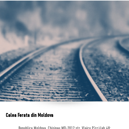
Calea Ferata din Moldova
Republica Moldova, Chisinau MD-2012,str. Vlaicu Pîrcălab 48;