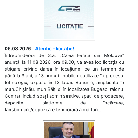
06.08.2026
|
Atenție – licitație!
Întreprinderea de Stat „Calea Ferată din Moldova”
anunță: la 11.08.2026, ora 09.00, va avea loc licitaţia cu
strigare privind darea în locațiune, pe un termen de
până la 3 ani, a 13 bunuri imobile neutilizate în procesul
tehnologic, expuse în 13 loturi. Bunurile, amplasate în
mun.Chișinău, mun.Bălți și în localitatea Bugeac, raionul
Comrat, includ spații administrative, spații de producere,
depozite, platforme de încărcare,
tansbordare/depozitare temporară a mărfuri....