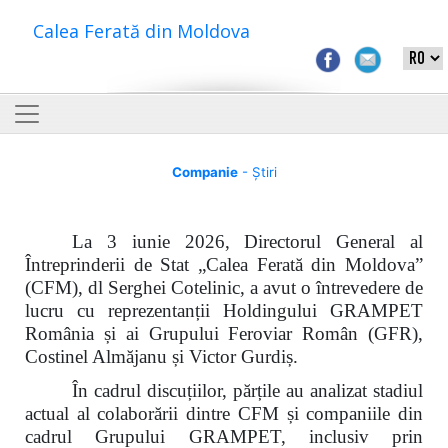
Calea Ferată din Moldova
Companie
- Știri
La 3 iunie 2026, Directorul General al
Întreprinderii de Stat „Calea Ferată din Moldova”
(CFM), dl Serghei Cotelinic, a avut o întrevedere de
lucru cu reprezentanții Holdingului GRAMPET
România și ai Grupului Feroviar Român (GFR),
Costinel Almăjanu și Victor Gurdiș.
În cadrul discuțiilor, părțile au analizat stadiul
actual al colaborării dintre CFM și companiile din
cadrul Grupului GRAMPET, inclusiv prin