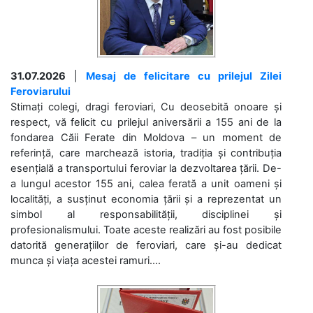
31.07.2026
|
Mesaj de felicitare cu prilejul Zilei
Feroviarului
Stimați colegi, dragi feroviari, Cu deosebită onoare și
respect, vă felicit cu prilejul aniversării a 155 ani de la
fondarea Căii Ferate din Moldova – un moment de
referință, care marchează istoria, tradiția și contribuția
esențială a transportului feroviar la dezvoltarea țării. De-
a lungul acestor 155 ani, calea ferată a unit oameni și
localități, a susținut economia țării și a reprezentat un
simbol al responsabilității, disciplinei și
profesionalismului. Toate aceste realizări au fost posibile
datorită generațiilor de feroviari, care și-au dedicat
munca și viața acestei ramuri....