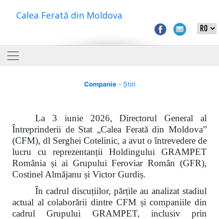
Calea Ferată din Moldova
Companie
- Știri
La 3 iunie 2026, Directorul General al
Întreprinderii de Stat „Calea Ferată din Moldova”
(CFM), dl Serghei Cotelinic, a avut o întrevedere de
lucru cu reprezentanții Holdingului GRAMPET
România și ai Grupului Feroviar Român (GFR),
Costinel Almăjanu și Victor Gurdiș.
În cadrul discuțiilor, părțile au analizat stadiul
actual al colaborării dintre CFM și companiile din
cadrul Grupului GRAMPET, inclusiv prin