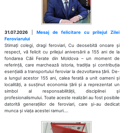
31.07.2026
|
Mesaj de felicitare cu prilejul Zilei
Feroviarului
Stimați colegi, dragi feroviari, Cu deosebită onoare și
respect, vă felicit cu prilejul aniversării a 155 ani de la
fondarea Căii Ferate din Moldova – un moment de
referință, care marchează istoria, tradiția și contribuția
esențială a transportului feroviar la dezvoltarea țării. De-
a lungul acestor 155 ani, calea ferată a unit oameni și
localități, a susținut economia țării și a reprezentat un
simbol al responsabilității, disciplinei și
profesionalismului. Toate aceste realizări au fost posibile
datorită generațiilor de feroviari, care și-au dedicat
munca și viața acestei ramuri....