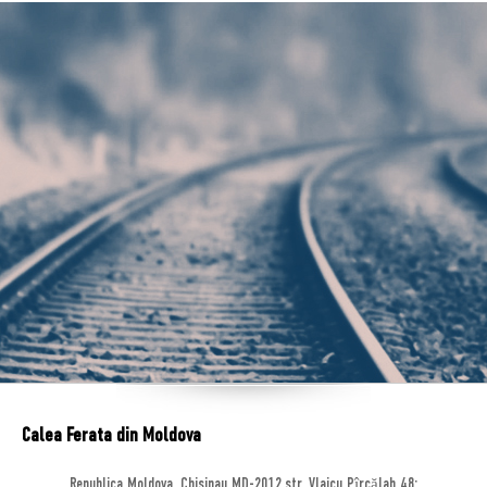
Calea Ferata din Moldova
Republica Moldova, Chisinau MD-2012,str. Vlaicu Pîrcălab 48;