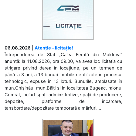
06.08.2026
|
Atenție – licitație!
Întreprinderea de Stat „Calea Ferată din Moldova”
anunță: la 11.08.2026, ora 09.00, va avea loc licitaţia cu
strigare privind darea în locațiune, pe un termen de
până la 3 ani, a 13 bunuri imobile neutilizate în procesul
tehnologic, expuse în 13 loturi. Bunurile, amplasate în
mun.Chișinău, mun.Bălți și în localitatea Bugeac, raionul
Comrat, includ spații administrative, spații de producere,
depozite, platforme de încărcare,
tansbordare/depozitare temporară a mărfuri....