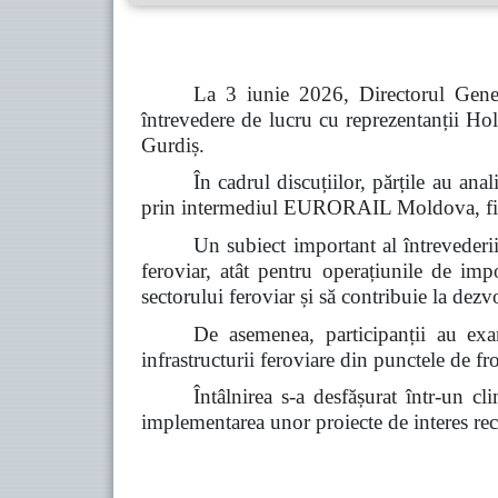
La 3 iunie 2026, Directorul Gener
întrevedere de lucru cu reprezentanții
Gurdiș.
În cadrul discuțiilor, părțile au a
prin intermediul EURORAIL Moldova, fiind 
Un subiect important al întrevederii 
feroviar, atât pentru operațiunile de imp
sectorului feroviar și să contribuie la dez
De asemenea, participanții au exam
infrastructurii feroviare din punctele de fro
Întâlnirea s-a desfășurat într-un c
implementarea unor proiecte de interes reci