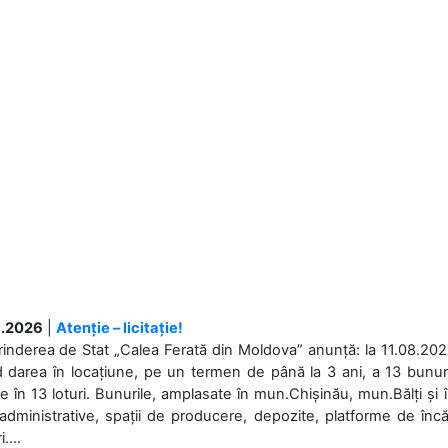
.2026
|
Atenție – licitație!
rinderea de Stat „Calea Ferată din Moldova” anunță: la 11.08.2026,
d darea în locațiune, pe un termen de până la 3 ani, a 13 bunuri
 în 13 loturi. Bunurile, amplasate în mun.Chișinău, mun.Bălți și 
 administrative, spații de producere, depozite, platforme de în
....