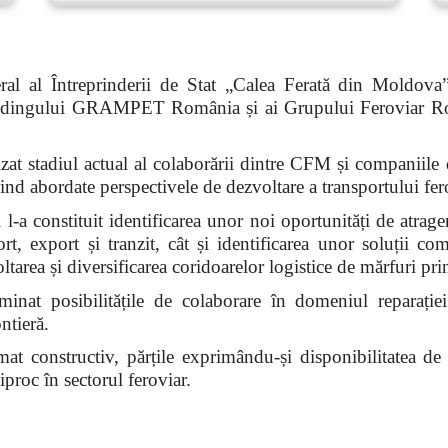
al al Întreprinderii de Stat „Calea Ferată din Moldova
 Holdingului GRAMPET România și ai Grupului Feroviar R
nalizat stadiul actual al colaborării dintre CFM și compan
abordate perspectivele de dezvoltare a transportului fero
l-a constituit identificarea unor noi oportunități de atrage
ort, export și tranzit, cât și identificarea unor soluții c
voltarea și diversificarea coridoarelor logistice de mărfuri 
inat posibilitățile de colaborare în domeniul reparației
ntieră.
limat constructiv, părțile exprimându-și disponibilitatea d
proc în sectorul feroviar.