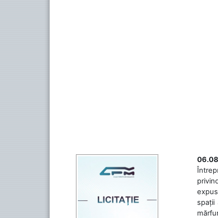
06.08
Întrep
privin
expuse
spații
mărfuri