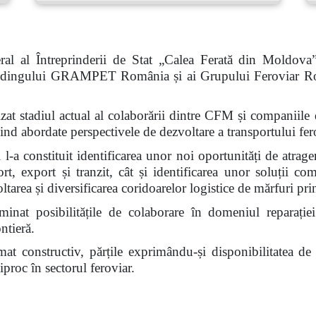
al al Întreprinderii de Stat „Calea Ferată din Moldova
 Holdingului GRAMPET România și ai Grupului Feroviar R
nalizat stadiul actual al colaborării dintre CFM și compan
abordate perspectivele de dezvoltare a transportului fero
l-a constituit identificarea unor noi oportunități de atrage
ort, export și tranzit, cât și identificarea unor soluții c
voltarea și diversificarea coridoarelor logistice de mărfuri 
inat posibilitățile de colaborare în domeniul reparației
ntieră.
limat constructiv, părțile exprimându-și disponibilitatea d
proc în sectorul feroviar.