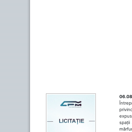
06.08
Întrep
privin
expuse
spații
mărfuri