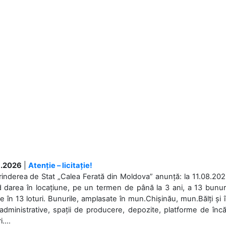
.2026
|
Atenție – licitație!
rinderea de Stat „Calea Ferată din Moldova” anunță: la 11.08.2026,
d darea în locațiune, pe un termen de până la 3 ani, a 13 bunuri
 în 13 loturi. Bunurile, amplasate în mun.Chișinău, mun.Bălți și 
 administrative, spații de producere, depozite, platforme de în
....