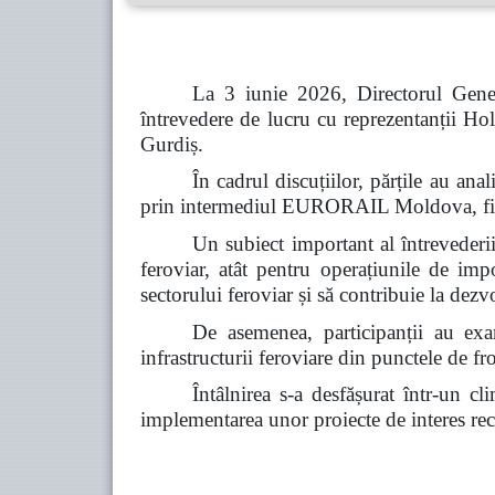
La 3 iunie 2026, Directorul Gener
întrevedere de lucru cu reprezentanții
Gurdiș.
În cadrul discuțiilor, părțile au a
prin intermediul EURORAIL Moldova, fiind 
Un subiect important al întrevederii 
feroviar, atât pentru operațiunile de imp
sectorului feroviar și să contribuie la dez
De asemenea, participanții au exam
infrastructurii feroviare din punctele de fro
Întâlnirea s-a desfășurat într-un c
implementarea unor proiecte de interes reci