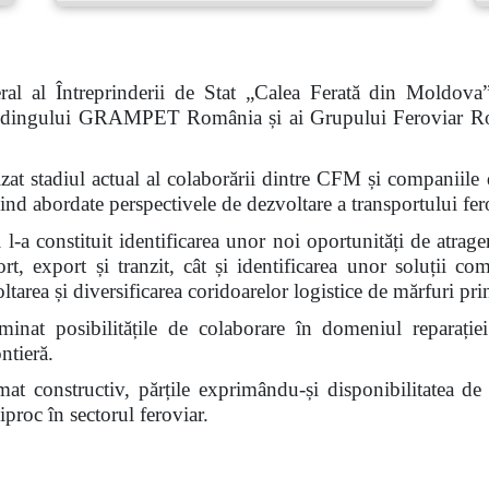
al al Întreprinderii de Stat „Calea Ferată din Moldova
 Holdingului GRAMPET România și ai Grupului Feroviar R
nalizat stadiul actual al colaborării dintre CFM și compan
abordate perspectivele de dezvoltare a transportului fero
l-a constituit identificarea unor noi oportunități de atrage
ort, export și tranzit, cât și identificarea unor soluții c
voltarea și diversificarea coridoarelor logistice de mărfuri 
inat posibilitățile de colaborare în domeniul reparației
ntieră.
limat constructiv, părțile exprimându-și disponibilitatea d
proc în sectorul feroviar.