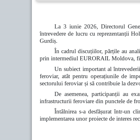
La 3 iunie 2026, Directorul Gener
întrevedere de lucru cu reprezentanții
Gurdiș.
În cadrul discuțiilor, părțile au a
prin intermediul EURORAIL Moldova, fiind 
Un subiect important al întrevederii 
feroviar, atât pentru operațiunile de imp
sectorului feroviar și să contribuie la dez
De asemenea, participanții au exam
infrastructurii feroviare din punctele de fro
Întâlnirea s-a desfășurat într-un c
implementarea unor proiecte de interes reci