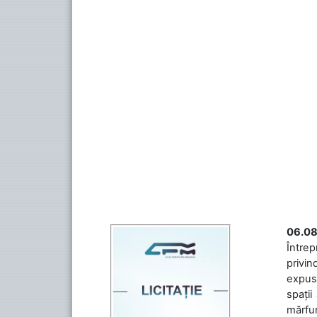
06.08
Întrep
privin
expuse
spații
mărfuri