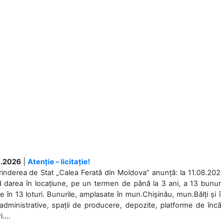
.2026
|
Atenție – licitație!
rinderea de Stat „Calea Ferată din Moldova” anunță: la 11.08.2026,
d darea în locațiune, pe un termen de până la 3 ani, a 13 bunuri
 în 13 loturi. Bunurile, amplasate în mun.Chișinău, mun.Bălți și 
 administrative, spații de producere, depozite, platforme de în
....