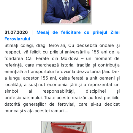
31.07.2026
|
Mesaj de felicitare cu prilejul Zilei
Feroviarului
Stimați colegi, dragi feroviari, Cu deosebită onoare și
respect, vă felicit cu prilejul aniversării a 155 ani de la
fondarea Căii Ferate din Moldova – un moment de
referință, care marchează istoria, tradiția și contribuția
esențială a transportului feroviar la dezvoltarea țării. De-
a lungul acestor 155 ani, calea ferată a unit oameni și
localități, a susținut economia țării și a reprezentat un
simbol al responsabilității, disciplinei și
profesionalismului. Toate aceste realizări au fost posibile
datorită generațiilor de feroviari, care și-au dedicat
munca și viața acestei ramuri....