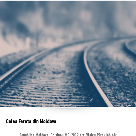
Calea Ferata din Moldova
Republica Moldova, Chisinau MD-2012,str. Vlaicu Pîrcălab 48;