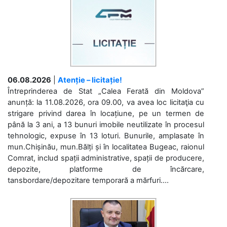
06.08.2026
|
Atenție – licitație!
Întreprinderea de Stat „Calea Ferată din Moldova”
anunță: la 11.08.2026, ora 09.00, va avea loc licitaţia cu
strigare privind darea în locațiune, pe un termen de
până la 3 ani, a 13 bunuri imobile neutilizate în procesul
tehnologic, expuse în 13 loturi. Bunurile, amplasate în
mun.Chișinău, mun.Bălți și în localitatea Bugeac, raionul
Comrat, includ spații administrative, spații de producere,
depozite, platforme de încărcare,
tansbordare/depozitare temporară a mărfuri....