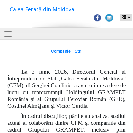
Calea Ferată din Moldova
Companie
- Știri
La 3 iunie 2026, Directorul General al
Întreprinderii de Stat „Calea Ferată din Moldova”
(CFM), dl Serghei Cotelinic, a avut o întrevedere de
lucru cu reprezentanții Holdingului GRAMPET
România și ai Grupului Feroviar Român (GFR),
Costinel Almăjanu și Victor Gurdiș.
În cadrul discuțiilor, părțile au analizat stadiul
actual al colaborării dintre CFM și companiile din
cadrul Grupului GRAMPET, inclusiv prin