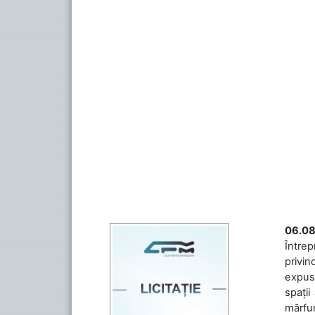
06.08
Întrep
privin
expuse
spații
mărfuri