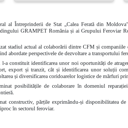
al al Întreprinderii de Stat „Calea Ferată din Moldova
 Holdingului GRAMPET România și ai Grupului Feroviar R
nalizat stadiul actual al colaborării dintre CFM și compan
abordate perspectivele de dezvoltare a transportului fero
l-a constituit identificarea unor noi oportunități de atrage
ort, export și tranzit, cât și identificarea unor soluții c
voltarea și diversificarea coridoarelor logistice de mărfuri 
inat posibilitățile de colaborare în domeniul reparației
ntieră.
limat constructiv, părțile exprimându-și disponibilitatea d
proc în sectorul feroviar.