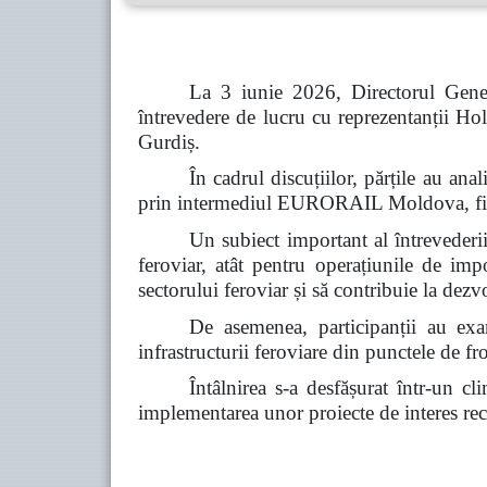
La 3 iunie 2026, Directorul Gener
întrevedere de lucru cu reprezentanții
Gurdiș.
În cadrul discuțiilor, părțile au a
prin intermediul EURORAIL Moldova, fiind 
Un subiect important al întrevederii 
feroviar, atât pentru operațiunile de imp
sectorului feroviar și să contribuie la dez
De asemenea, participanții au exam
infrastructurii feroviare din punctele de fro
Întâlnirea s-a desfășurat într-un c
implementarea unor proiecte de interes reci