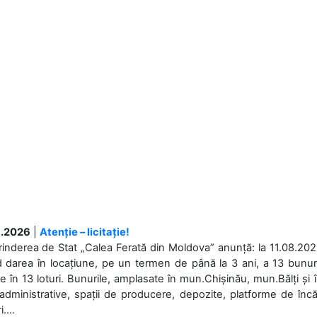
.2026
|
Atenție – licitație!
rinderea de Stat „Calea Ferată din Moldova” anunță: la 11.08.2026,
d darea în locațiune, pe un termen de până la 3 ani, a 13 bunuri
 în 13 loturi. Bunurile, amplasate în mun.Chișinău, mun.Bălți și 
 administrative, spații de producere, depozite, platforme de în
....