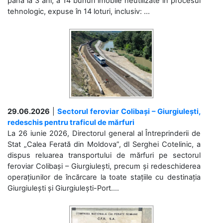
până la 3 ani, a 14 bunuri imobile neutilizate în procesul
tehnologic, expuse în 14 loturi, inclusiv: ...
29.06.2026
|
Sectorul feroviar Colibași – Giurgiulești,
redeschis pentru traficul de mărfuri
La 26 iunie 2026, Directorul general al Întreprinderii de
Stat „Calea Ferată din Moldova”, dl Serghei Cotelinic, a
dispus reluarea transportului de mărfuri pe sectorul
feroviar Colibași – Giurgiulești, precum și redeschiderea
operațiunilor de încărcare la toate stațiile cu destinația
Giurgiulești și Giurgiulești-Port....