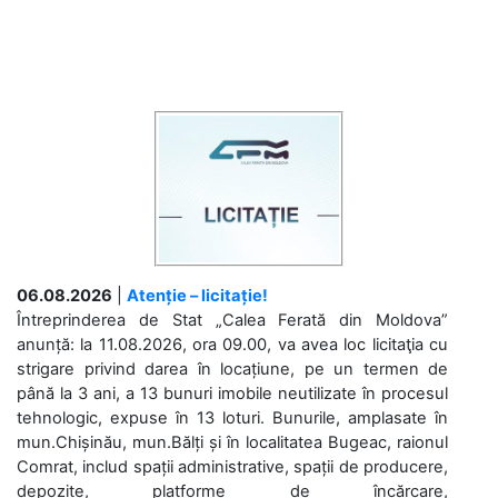
06.08.2026
|
Atenție – licitație!
Întreprinderea de Stat „Calea Ferată din Moldova”
anunță: la 11.08.2026, ora 09.00, va avea loc licitaţia cu
strigare privind darea în locațiune, pe un termen de
până la 3 ani, a 13 bunuri imobile neutilizate în procesul
tehnologic, expuse în 13 loturi. Bunurile, amplasate în
mun.Chișinău, mun.Bălți și în localitatea Bugeac, raionul
Comrat, includ spații administrative, spații de producere,
depozite, platforme de încărcare,