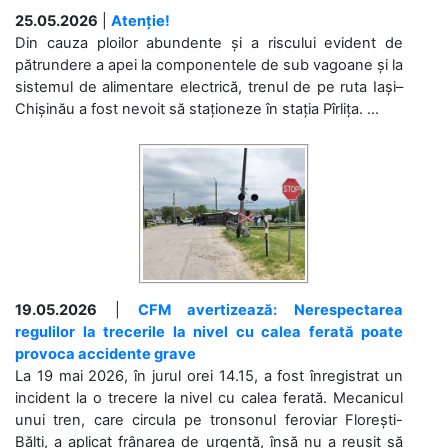
25.05.2026
|
Atenție!
Din cauza ploilor abundente și a riscului evident de
pătrundere a apei la componentele de sub vagoane și la
sistemul de alimentare electrică, trenul de pe ruta Iași–
Chișinău a fost nevoit să staționeze în stația Pîrlița. ...
19.05.2026
|
CFM avertizează: Nerespectarea
regulilor la trecerile la nivel cu calea ferată poate
provoca accidente grave
La 19 mai 2026, în jurul orei 14.15, a fost înregistrat un
incident la o trecere la nivel cu calea ferată. Mecanicul
unui tren, care circula pe tronsonul feroviar Florești-
Bălți, a aplicat frânarea de urgență, însă nu a reușit să