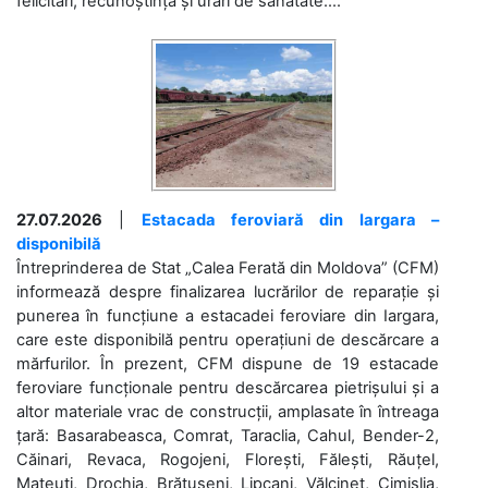
felicitări, recunoștință și urări de sănătate....
27.07.2026
|
Estacada feroviară din Iargara –
disponibilă
Întreprinderea de Stat „Calea Ferată din Moldova” (CFM)
informează despre finalizarea lucrărilor de reparație și
punerea în funcțiune a estacadei feroviare din Iargara,
care este disponibilă pentru operațiuni de descărcare a
mărfurilor. În prezent, CFM dispune de 19 estacade
feroviare funcționale pentru descărcarea pietrișului și a
altor materiale vrac de construcții, amplasate în întreaga
țară: Basarabeasca, Comrat, Taraclia, Cahul, Bender-2,
Căinari, Revaca, Rogojeni, Florești, Fălești, Răuțel,
Mateuți, Drochia, Brătușeni, Lipcani, Vălcineț, Cimișlia,