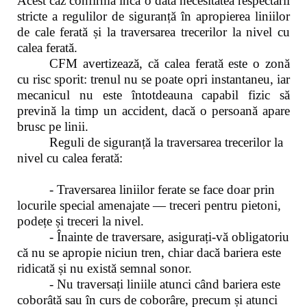
Acest caz confirmă încă o dată necesitatea respectării
stricte a regulilor de siguranță în apropierea liniilor
de cale ferată și la traversarea trecerilor la nivel cu
calea ferată.
CFM avertizează, că calea ferată este o zonă
cu risc sporit: trenul nu se poate opri instantaneu, iar
mecanicul nu este întotdeauna capabil fizic să
prevină la timp un accident, dacă o persoană apare
brusc pe linii.
Reguli de siguranță la traversarea trecerilor la
nivel cu calea ferată:
- Traversarea liniilor ferate se face doar prin
locurile special amenajate — treceri pentru pietoni,
podețe și treceri la nivel.
- Înainte de traversare, asigurați-vă obligatoriu
că nu se apropie niciun tren, chiar dacă bariera este
ridicată și nu există semnal sonor.
- Nu traversați liniile atunci când bariera este
coborâtă sau în curs de coborâre, precum și atunci