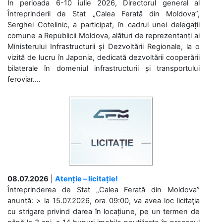
În perioada 6-10 iulie 2026, Directorul general al
Întreprinderii de Stat „Calea Ferată din Moldova”,
Serghei Cotelinic, a participat, în cadrul unei delegații
comune a Republicii Moldova, alături de reprezentanți ai
Ministerului Infrastructurii și Dezvoltării Regionale, la o
vizită de lucru în Japonia, dedicată dezvoltării cooperării
bilaterale în domeniul infrastructurii și transportului
feroviar....
08.07.2026
|
Atenție – licitație!
Întreprinderea de Stat „Calea Ferată din Moldova”
anunță: > la 15.07.2026, ora 09:00, va avea loc licitaţia
cu strigare privind darea în locațiune, pe un termen de