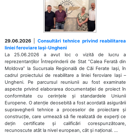
29.06.2026
|
Consultări tehnice privind reabilitarea
liniei feroviare Iași-Ungheni
La 25.06.2026 a avut loc o vizită de lucru a
reprezentanților Întreprinderii de Stat ”Calea Ferată din
Moldova” la Sucursala Regională de Căi Ferate Iași, în
cadrul proiectului de reabilitare a liniei feroviare Iași –
Ungheni. Pe parcursul reuniunii au fost examinate
aspecte privind elaborarea documentației de proiect în
conformitate cu cerințele și standardele Uniunii
Europene. O atenție deosebită a fost acordată asigurării
supravegherii tehnice a proceselor de proiectare și
construcție, care urmează să fie realizată de experți ce
dețin certificate și calificări corespunzătoare,
recunoscute atât la nivel european, cât și național. ...