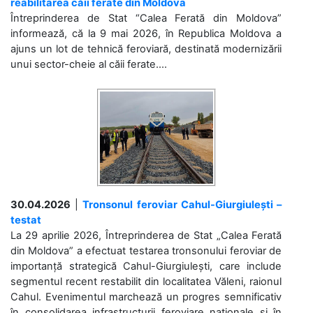
reabilitarea căii ferate din Moldova
Întreprinderea de Stat “Calea Ferată din Moldova”
informează, că la 9 mai 2026, în Republica Moldova a
ajuns un lot de tehnică feroviară, destinată modernizării
unui sector-cheie al căii ferate....
30.04.2026
|
Tronsonul feroviar Cahul-Giurgiulești –
testat
La 29 aprilie 2026, Întreprinderea de Stat „Calea Ferată
din Moldova” a efectuat testarea tronsonului feroviar de
importanță strategică Cahul-Giurgiulești, care include
segmentul recent restabilit din localitatea Văleni, raionul
Cahul. Evenimentul marchează un progres semnificativ
în consolidarea infrastructurii feroviare naționale și în