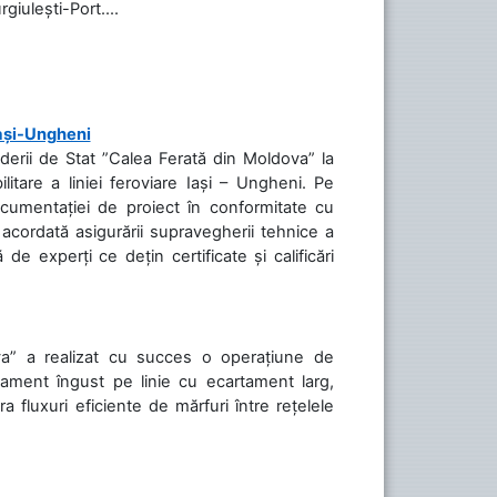
rgiulești-Port....
Iași-Ungheni
nderii de Stat ”Calea Ferată din Moldova” la
litare a liniei feroviare Iași – Ungheni. Pe
ocumentației de proiect în conformitate cu
acordată asigurării supravegherii tehnice a
de experți ce dețin certificate și calificări
va” a realizat cu succes o operațiune de
tament îngust pe linie cu ecartament larg,
a fluxuri eficiente de mărfuri între rețelele