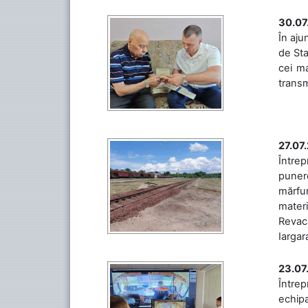
30.07
În aju
de Sta
cei ma
transm
27.07
Întrep
punere
mărfur
materi
Revaca
Iargara
23.07
Întrep
echipa