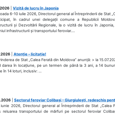
.2026
|
Vizită de lucru în Japonia
ioada 6-10 iulie 2026, Directorul general al Întreprinderii de Stat 
ticipat, în cadrul unei delegații comune a Republicii Moldova
tructurii și Dezvoltării Regionale, la o vizită de lucru în Japonia,
l infrastructurii și transportului feroviar....
.2026
|
Atenție – licitație!
rinderea de Stat „Calea Ferată din Moldova” anunță: > la 15.07.2026
d darea în locațiune, pe un termen de până la 3 ani, a 14 bunuri
în 14 loturi, inclusiv: ...
.2026
|
Sectorul feroviar Colibași – Giurgiulești, redeschis pent
iunie 2026, Directorul general al Întreprinderii de Stat „Calea 
 reluarea transportului de mărfuri pe sectorul feroviar Coliba