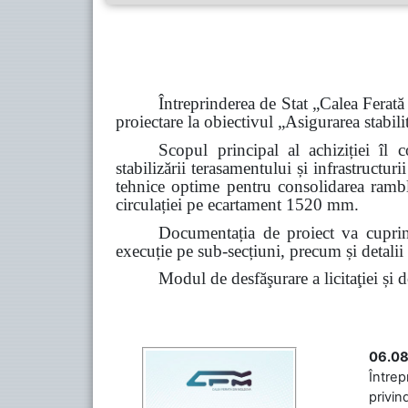
Întreprinderea de Stat „Calea Ferată 
proiectare la obiectivul „Asigurarea stabili
Scopul principal al achiziției îl 
stabilizării terasamentului și infrastructur
tehnice optime pentru consolidarea rambleu
circulației pe ecartament 1520 mm.
Documentația de proiect va cuprind
execuție pe sub-secțiuni, precum și detalii d
Modul de desfăşurare a licitaţiei și 
06.08
Întrep
privin