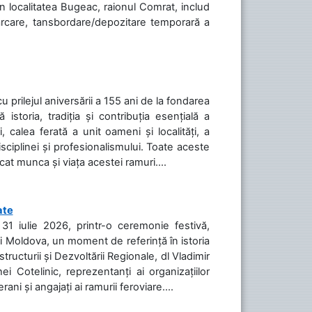
în localitatea Bugeac, raionul Comrat, includ
cărcare, tansbordare/depozitare temporară a
cu prilejul aniversării a 155 ani de la fondarea
toria, tradiția și contribuția esențială a
, calea ferată a unit oameni și localități, a
isciplinei și profesionalismului. Toate aceste
icat munca și viața acestei ramuri....
ate
31 iulie 2026, printr-o ceremonie festivă,
cii Moldova, un moment de referință în istoria
tructurii și Dezvoltării Regionale, dl Vladimir
i Cotelinic, reprezentanți ai organizațiilor
ani și angajați ai ramurii feroviare....