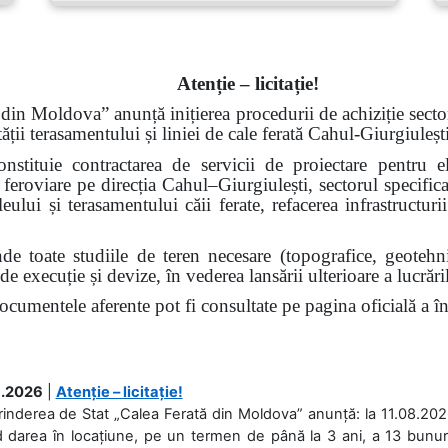
Atenție – licitație!
din Moldova” anunță inițierea procedurii de achiziție sectoria
tății terasamentului și liniei de cale ferată Cahul-Giurgiule
constituie contractarea de servicii de proiectare pentru 
ii feroviare pe direcția Cahul–Giurgiulești, sectorul specific
lui și terasamentului căii ferate, refacerea infrastructurii 
e toate studiile de teren necesare (topografice, geotehnic
e execuție și devize, în vederea lansării ulterioare a lucrări
documentele aferente pot fi consultate pe pagina oficială a în
.2026
|
Atenție – licitație!
rinderea de Stat „Calea Ferată din Moldova” anunță: la 11.08.2026,
d darea în locațiune, pe un termen de până la 3 ani, a 13 bunuri