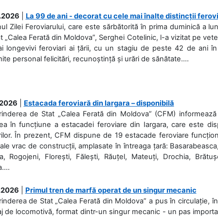
.2026
|
La 99 de ani - decorat cu cele mai înalte distincții ferov
nul Zilei Feroviarului, care este sărbătorită în prima duminică a lun
t „Calea Ferată din Moldova”, Serghei Cotelinic, l-a vizitat pe ve
i longevivi feroviari ai țării, cu un stagiu de peste 42 de ani î
ite personal felicitări, recunoștință și urări de sănătate....
.2026
|
Estacada feroviară din Iargara – disponibilă
rinderea de Stat „Calea Ferată din Moldova” (CFM) informează de
a în funcțiune a estacadei feroviare din Iargara, care este di
ilor. În prezent, CFM dispune de 19 estacade feroviare funcționa
ale vrac de construcții, amplasate în întreaga țară: Basarabeasca
, Rogojeni, Florești, Fălești, Răuțel, Mateuți, Drochia, Brătușe
....
.2026
|
Primul tren de marfă operat de un singur mecanic
rinderea de Stat „Calea Ferată din Moldova” a pus în circulație, 
j de locomotivă, format dintr-un singur mecanic - un pas important