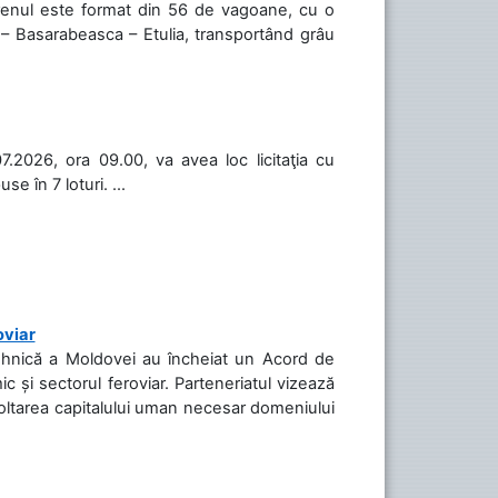
 Trenul este format din 56 de vagoane, cu o
 – Basarabeasca – Etulia, transportând grâu
.2026, ora 09.00, va avea loc licitaţia cu
 în 7 loturi. ...
oviar
Tehnică a Moldovei au încheiat un Acord de
c și sectorul feroviar. Parteneriatul vizează
voltarea capitalului uman necesar domeniului