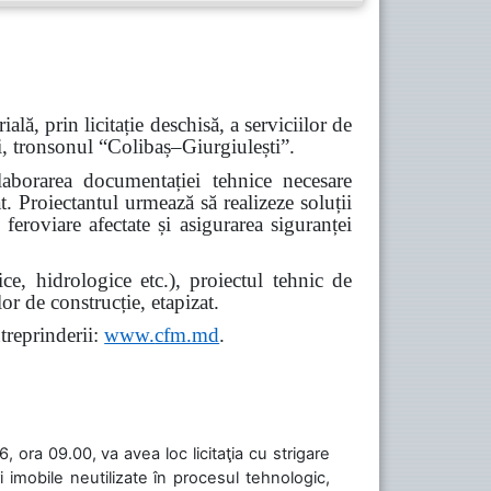
lă, prin licitație deschisă, a serviciilor de
ști, tronsonul “Colibaș–Giurgiulești”.
elaborarea documentației tehnice necesare
at. Proiectantul urmează să realizeze soluții
feroviare afectate și asigurarea siguranței
e, hidrologice etc.), proiectul tehnic de
lor de construcție, etapizat.
treprinderii:
www.
cfm.md
.
 ora 09.00, va avea loc licitaţia cu strigare
 imobile neutilizate în procesul tehnologic,