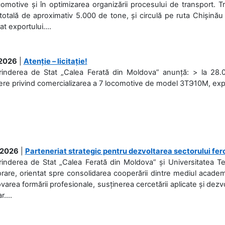
omotive și în optimizarea organizării procesului de transport.
otală de aproximativ 5.000 de tone, și circulă pe ruta Chișinău
at exportului....
.2026
|
Atenție – licitație!
rinderea de Stat „Calea Ferată din Moldova” anunță: > la 28.07
re privind comercializarea a 7 locomotive de model 3ТЭ10М, expuse
.2026
|
Parteneriat strategic pentru dezvoltarea sectorului fer
prinderea de Stat „Calea Ferată din Moldova” și Universitatea 
rare, orientat spre consolidarea cooperării dintre mediul academi
area formării profesionale, susținerea cercetării aplicate și dez
r....