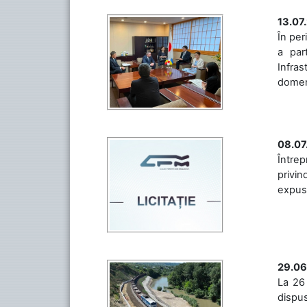
13.07
În per
a par
Infras
domeniu
08.07
Întrep
privin
expuse 
29.06
La 26 
dispus