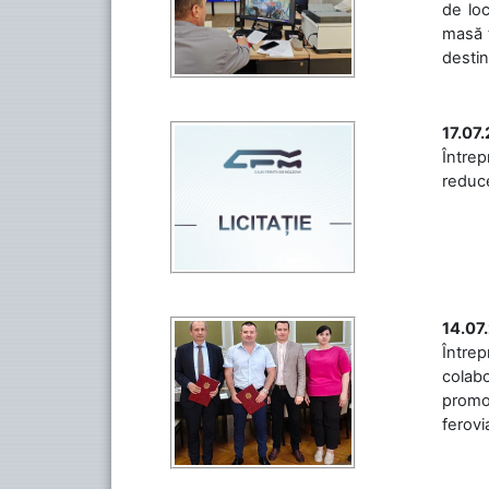
de loc
masă t
destin
17.07
Întrep
reduce
14.07
Între
colabo
promov
ferovia