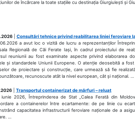
iunilor de încărcare la toate stațiile cu destinația Giurgiulești și Giu
.2026
|
Consultări tehnice privind reabilitarea liniei feroviare 
06.2026 a avut loc o vizită de lucru a reprezentanților Întrepri
ala Regională de Căi Ferate Iași, în cadrul proiectului de reabi
rsul reuniunii au fost examinate aspecte privind elaborarea d
ele și standardele Uniunii Europene. O atenție deosebită a fost 
elor de proiectare și construcție, care urmează să fie realizată 
unzătoare, recunoscute atât la nivel european, cât și național. ...
.2026
|
Transportul containerizat de mărfuri – reluat
 iunie 2026, Întreprinderea de Stat „Calea Ferată din Moldo
bordare a containerelor între ecartamente: de pe linie cu ecar
trând capacitatea infrastructurii feroviare naționale de a asigur
re. ...