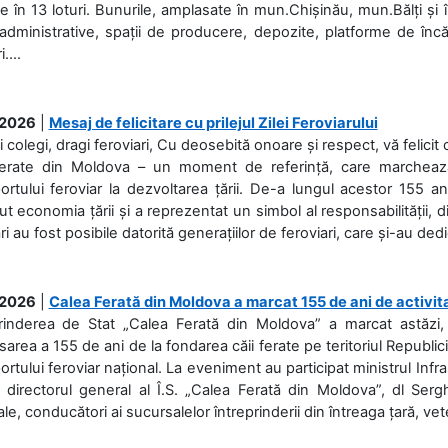
 în 13 loturi. Bunurile, amplasate în mun.Chișinău, mun.Bălți și 
 administrative, spații de producere, depozite, platforme de în
....
.2026
|
Mesaj de felicitare cu prilejul Zilei Feroviarului
i colegi, dragi feroviari, Cu deosebită onoare și respect, vă felicit 
Ferate din Moldova – un moment de referință, care marchează is
ortului feroviar la dezvoltarea țării. De-a lungul acestor 155 ani
ut economia țării și a reprezentat un simbol al responsabilității, d
ări au fost posibile datorită generațiilor de feroviari, care și-au ded
.2026
|
Calea Ferată din Moldova a marcat 155 de ani de activit
prinderea de Stat „Calea Ferată din Moldova” a marcat astăzi, 
sarea a 155 de ani de la fondarea căii ferate pe teritoriul Republi
ortului feroviar național. La eveniment au participat ministrul Infras
 directorul general al Î.S. „Calea Ferată din Moldova”, dl Serghe
ale, conducători ai sucursalelor întreprinderii din întreaga țară, veter