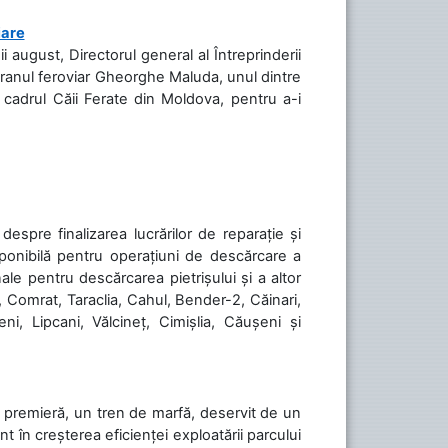
iare
ii august, Directorul general al Întreprinderii
teranul feroviar Gheorghe Maluda, unul dintre
n cadrul Căii Ferate din Moldova, pentru a-i
spre finalizarea lucrărilor de reparație și
sponibilă pentru operațiuni de descărcare a
le pentru descărcarea pietrișului și a altor
, Comrat, Taraclia, Cahul, Bender-2, Căinari,
ni, Lipcani, Vălcineț, Cimișlia, Căușeni și
în premieră, un tren de marfă, deservit de un
 în creșterea eficienței exploatării parcului