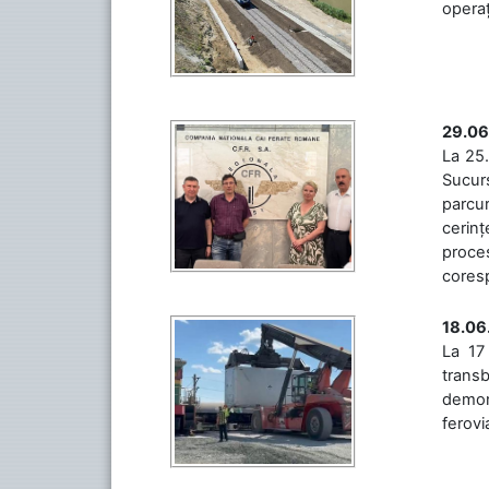
operaț
29.06
La 25.
Sucurs
parcu
cerinț
proces
coresp
18.06
La 17
trans
demons
ferovia