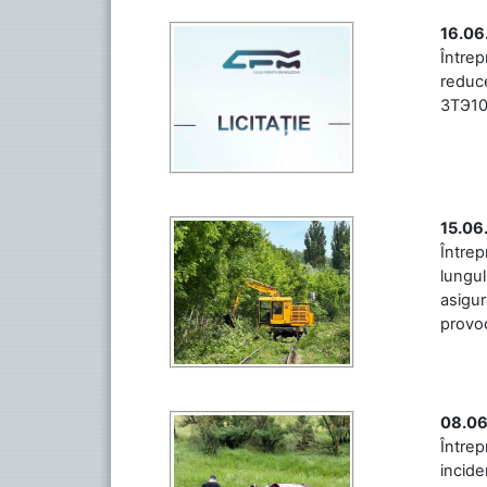
16.06
Între
reduce
3ТЭ10М
15.06
Întrep
lungul
asigur
provoc
08.06
Între
incide