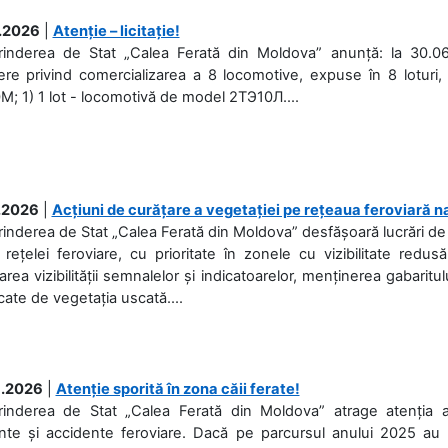
.2026
|
Atenție – licitație!
prinderea de Stat „Calea Ferată din Moldova” anunță: la 30.06
re privind comercializarea a 8 locomotive, expuse în 8 loturi, 
; 1) 1 lot - locomotivă de model 2ТЭ10Л....
.2026
|
Acțiuni de curățare a vegetației pe rețeaua feroviară n
rinderea de Stat „Calea Ferată din Moldova” desfășoară lucrări de d
 rețelei feroviare, cu prioritate în zonele cu vizibilitate redu
area vizibilității semnalelor și indicatoarelor, menținerea gabaritul
ate de vegetația uscată....
.2026
|
Atenție sporită în zona căii ferate!
prinderea de Stat „Calea Ferată din Moldova” atrage atenția 
nte și accidente feroviare. Dacă pe parcursul anului 2025 au f