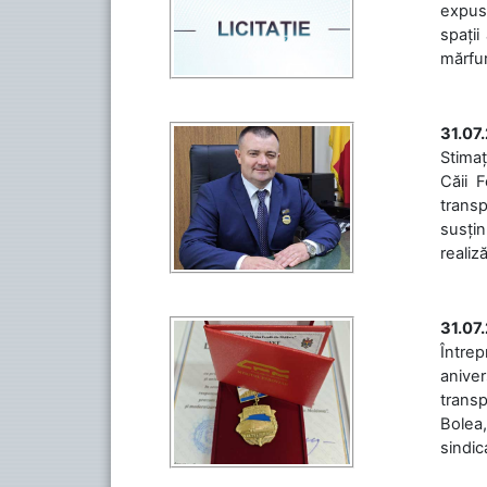
expuse
spații
mărfuri
31.07
Stimaț
Căii 
transp
susțin
realiz
31.07
Între
aniver
transp
Bolea,
sindic