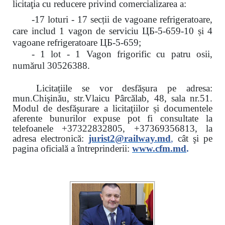
licitaţia cu reducere
privind comercializarea a:
-17 loturi - 17 secții de vagoane refrigeratoare,
care includ 1 vagon de serviciu ЦБ-5-659-10 și 4
vagoane refrigeratoare ЦБ-5-659;
- 1 lot - 1 Vagon frigorific cu patru osii,
numărul 30526388.
Licitațiile se vor desfășura pe adresa:
mun.Chişinău, str.Vlaicu Pârcălab, 48, sala nr.51.
Modul de desfăşurare a licitaţiilor și documentele
aferente bunurilor expuse pot fi consultate la
telefoanele
+37322832805, +37369356813, la
adresa electronică:
jurist2@railway.md
,
cât şi
pe
pagina oficială a întreprinderii:
www.
cfm.md
.