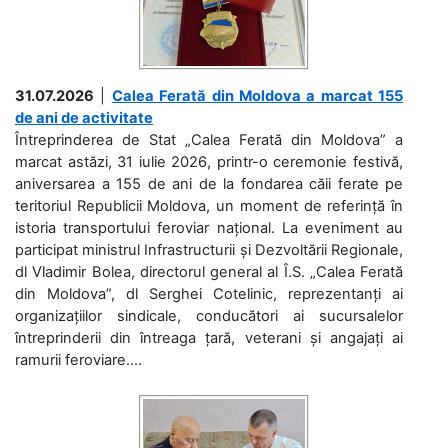
31.07.2026
|
Calea Ferată din Moldova a marcat 155
de ani de activitate
Întreprinderea de Stat „Calea Ferată din Moldova” a
marcat astăzi, 31 iulie 2026, printr-o ceremonie festivă,
aniversarea a 155 de ani de la fondarea căii ferate pe
teritoriul Republicii Moldova, un moment de referință în
istoria transportului feroviar național. La eveniment au
participat ministrul Infrastructurii și Dezvoltării Regionale,
dl Vladimir Bolea, directorul general al Î.S. „Calea Ferată
din Moldova”, dl Serghei Cotelinic, reprezentanți ai
organizațiilor sindicale, conducători ai sucursalelor
întreprinderii din întreaga țară, veterani și angajați ai
ramurii feroviare....