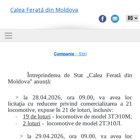
Calea Ferată din Moldova
Companie
- Știri
Întreprinderea de Stat „Calea Ferată din
Moldova” anunță:
> la
28.04.2026, ora 09.00,
va avea loc
licitaţia
cu reducere privind comercializarea a 21
locomotive, expuse în 21 de loturi, inclusiv:
-
19 de loturi
- locomotive de model
3
ТЭ
10
М
;
-
2 loturi
- locomotive de model
2
ТЭ
10
Л
.
>
la
29.04.2026
, ora 09.00, va avea loc