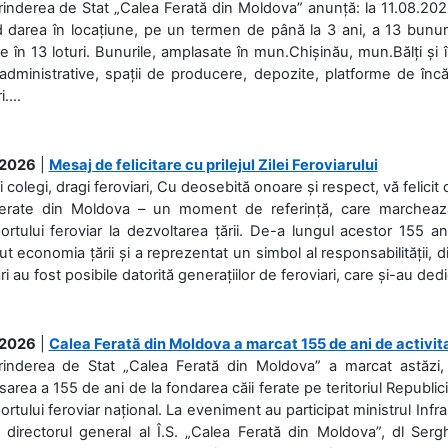
rinderea de Stat „Calea Ferată din Moldova” anunță: la 11.08.2026,
d darea în locațiune, pe un termen de până la 3 ani, a 13 bunuri
 în 13 loturi. Bunurile, amplasate în mun.Chișinău, mun.Bălți și 
 administrative, spații de producere, depozite, platforme de în
....
.2026
|
Mesaj de felicitare cu prilejul Zilei Feroviarului
i colegi, dragi feroviari, Cu deosebită onoare și respect, vă felicit 
Ferate din Moldova – un moment de referință, care marchează is
ortului feroviar la dezvoltarea țării. De-a lungul acestor 155 ani
ut economia țării și a reprezentat un simbol al responsabilității, d
ări au fost posibile datorită generațiilor de feroviari, care și-au ded
.2026
|
Calea Ferată din Moldova a marcat 155 de ani de activit
prinderea de Stat „Calea Ferată din Moldova” a marcat astăzi, 
sarea a 155 de ani de la fondarea căii ferate pe teritoriul Republi
ortului feroviar național. La eveniment au participat ministrul Infras
 directorul general al Î.S. „Calea Ferată din Moldova”, dl Serghe