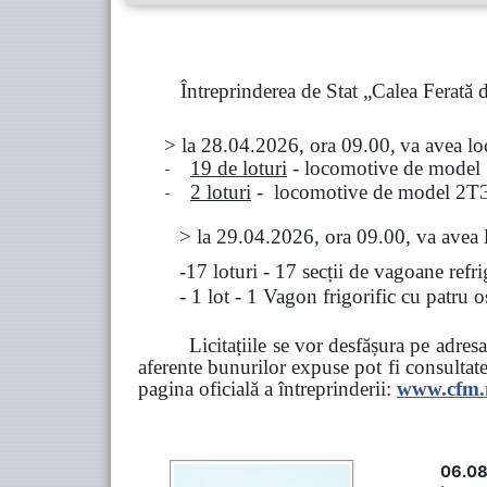
Întreprinderea de Stat „Calea Ferată
> la
28.04.2026, ora 09.00,
va avea l
-
19 de loturi
- locomotive de model
-
2 loturi
- locomotive de model
2
Т
>
la
29.04.2026
, ora 09.00, va avea 
-17 loturi - 17 secții de vagoane ref
- 1 lot - 1 Vagon frigorific cu patru
Licitațiile se vor desfășura pe adre
aferente bunurilor expuse pot fi consultat
pagina oficială a întreprinderii:
www.
cfm
06.08