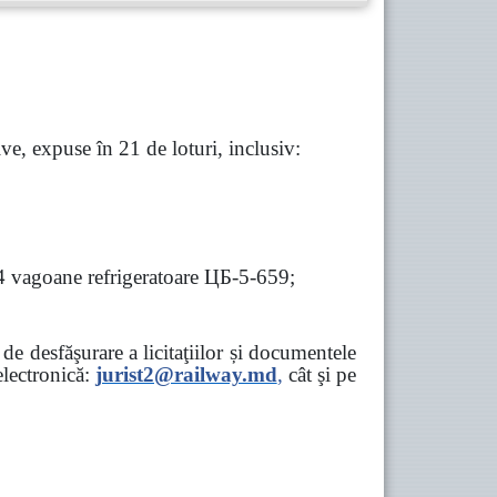
e, expuse în 21 de loturi, inclusiv:
 4 vagoane refrigeratoare ЦБ-5-659;
e desfăşurare a licitaţiilor și documentele
ectronică:
jurist2@railway.md
,
cât şi
pe