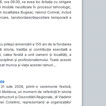
 ora 09.00, va avea loc licitaţia cu strigare
 imobile neutilizate în procesul tehnologic,
în localitatea Bugeac, raionul Comrat, includ
cărcare, tansbordare/depozitare temporară a
cu prilejul aniversării a 155 ani de la fondarea
toria, tradiția și contribuția esențială a
, calea ferată a unit oameni și localități, a
isciplinei și profesionalismului. Toate aceste
icat munca și viața acestei ramuri....
ate
31 iulie 2026, printr-o ceremonie festivă,
cii Moldova, un moment de referință în istoria
tructurii și Dezvoltării Regionale, dl Vladimir
i Cotelinic, reprezentanți ai organizațiilor