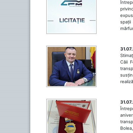
Întrep
privin
expuse
spații
mărfuri
31.07
Stimaț
Căii 
transp
susțin
realiz
31.07
Între
aniver
transp
Bolea,