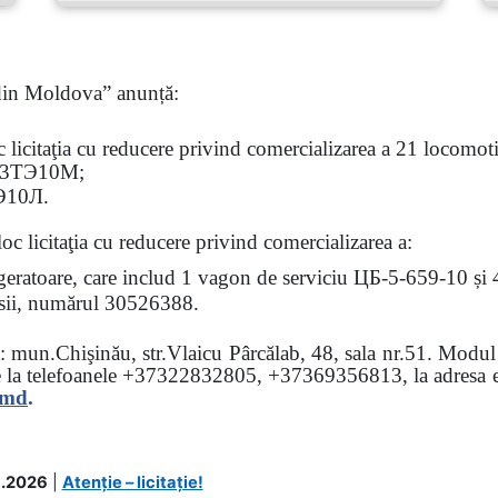
 din Moldova” anunță:
oc
licitaţia
cu reducere privind comercializarea a 21 locomotiv
3
ТЭ
10
М
;
Э
10
Л
.
loc licitaţia cu reducere
privind comercializarea a:
rigeratoare, care includ 1 vagon de serviciu ЦБ-5-659-10 și
 osii, numărul 30526388.
sa: mun.Chişinău, str.Vlaicu Pârcălab, 48, sala nr.51.
Modul d
e la
telefoanele
+37322832805, +37369356813, la adresa el
.md
.
.2026
|
Atenție – licitație!