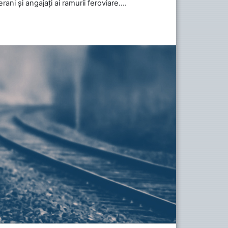
ani și angajați ai ramurii feroviare....