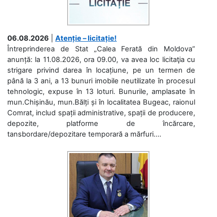
06.08.2026
|
Atenție – licitație!
Întreprinderea de Stat „Calea Ferată din Moldova”
anunță: la 11.08.2026, ora 09.00, va avea loc licitaţia cu
strigare privind darea în locațiune, pe un termen de
până la 3 ani, a 13 bunuri imobile neutilizate în procesul
tehnologic, expuse în 13 loturi. Bunurile, amplasate în
mun.Chișinău, mun.Bălți și în localitatea Bugeac, raionul
Comrat, includ spații administrative, spații de producere,
depozite, platforme de încărcare,
tansbordare/depozitare temporară a mărfuri....