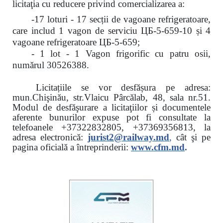
licitaţia cu reducere
privind comercializarea a:
-17 loturi - 17 secții de vagoane refrigeratoare,
care includ 1 vagon de serviciu ЦБ-5-659-10 și 4
vagoane refrigeratoare ЦБ-5-659;
- 1 lot - 1 Vagon frigorific cu patru osii,
numărul 30526388.
Licitațiile se vor desfășura pe adresa:
mun.Chişinău, str.Vlaicu Pârcălab, 48, sala nr.51.
Modul de desfăşurare a licitaţiilor și documentele
aferente bunurilor expuse pot fi consultate la
telefoanele
+37322832805, +37369356813, la
adresa electronică:
jurist2@railway.md
,
cât şi
pe
pagina oficială a întreprinderii:
www.
cfm.md
.