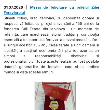
31.07.2026
|
Mesaj de felicitare cu prilejul Zilei
Feroviarului
Stimați colegi, dragi feroviari, Cu deosebită onoare și
respect, vă felicit cu prilejul aniversării a 155 ani de la
fondarea Căii Ferate din Moldova – un moment de
referință, care marchează istoria, tradiția și contribuția
esențială a transportului feroviar la dezvoltarea țării. De-
a lungul acestor 155 ani, calea ferată a unit oameni și
localități, a susținut economia țării și a reprezentat un
simbol al responsabilității, disciplinei și
profesionalismului. Toate aceste realizări au fost posibile
datorită generațiilor de feroviari, care și-au dedicat
munca și viața acestei ramuri....