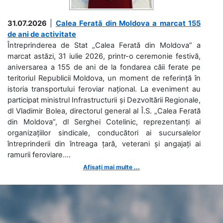
31.07.2026
|
Calea Ferată din Moldova a marcat 155
de ani de activitate
Întreprinderea de Stat „Calea Ferată din Moldova” a
marcat astăzi, 31 iulie 2026, printr-o ceremonie festivă,
aniversarea a 155 de ani de la fondarea căii ferate pe
teritoriul Republicii Moldova, un moment de referință în
istoria transportului feroviar național. La eveniment au
participat ministrul Infrastructurii și Dezvoltării Regionale,
dl Vladimir Bolea, directorul general al Î.S. „Calea Ferată
din Moldova”, dl Serghei Cotelinic, reprezentanți ai
organizațiilor sindicale, conducători ai sucursalelor
întreprinderii din întreaga țară, veterani și angajați ai
ramurii feroviare....
Afișați mai multe ...