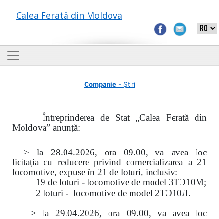
Calea Ferată din Moldova
Companie
- Știri
Întreprinderea de Stat „Calea Ferată din
Moldova” anunță:
> la
28.04.2026, ora 09.00,
va avea loc
licitaţia
cu reducere privind comercializarea a 21
locomotive, expuse în 21 de loturi, inclusiv:
-
19 de loturi
- locomotive de model
3
ТЭ
10
М
;
-
2 loturi
- locomotive de model
2
ТЭ
10
Л
.
>
la
29.04.2026
, ora 09.00, va avea loc