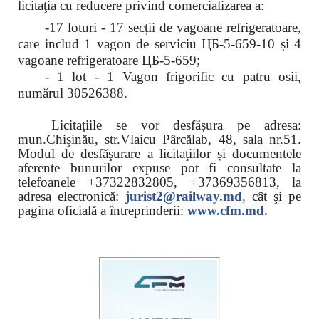
licitaţia cu reducere
privind comercializarea a:
-17 loturi - 17 secții de vagoane refrigeratoare,
care includ 1 vagon de serviciu ЦБ-5-659-10 și 4
vagoane refrigeratoare ЦБ-5-659;
- 1 lot - 1 Vagon frigorific cu patru osii,
numărul 30526388.
Licitațiile se vor desfășura pe adresa:
mun.Chişinău, str.Vlaicu Pârcălab, 48, sala nr.51.
Modul de desfăşurare a licitaţiilor și documentele
aferente bunurilor expuse pot fi consultate la
telefoanele
+37322832805, +37369356813, la
adresa electronică:
jurist2@railway.md
,
cât şi
pe
pagina oficială a întreprinderii:
www.
cfm.md
.