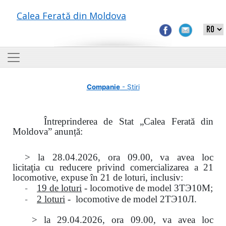
Calea Ferată din Moldova
Companie
- Știri
Întreprinderea de Stat „Calea Ferată din
Moldova” anunță:
> la
28.04.2026, ora 09.00,
va avea loc
licitaţia
cu reducere privind comercializarea a 21
locomotive, expuse în 21 de loturi, inclusiv:
-
19 de loturi
- locomotive de model
3
ТЭ
10
М
;
-
2 loturi
- locomotive de model
2
ТЭ
10
Л
.
>
la
29.04.2026
, ora 09.00, va avea loc