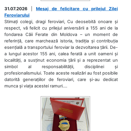
31.07.2026
|
Mesaj de felicitare cu prilejul Zilei
Feroviarului
Stimați colegi, dragi feroviari, Cu deosebită onoare și
respect, vă felicit cu prilejul aniversării a 155 ani de la
fondarea Căii Ferate din Moldova – un moment de
referință, care marchează istoria, tradiția și contribuția
esențială a transportului feroviar la dezvoltarea țării. De-
a lungul acestor 155 ani, calea ferată a unit oameni și
localități, a susținut economia țării și a reprezentat un
simbol al responsabilității, disciplinei și
profesionalismului. Toate aceste realizări au fost posibile
datorită generațiilor de feroviari, care și-au dedicat
munca și viața acestei ramuri....