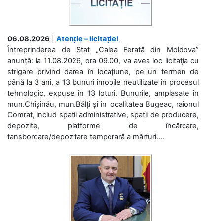
06.08.2026
|
Atenție – licitație!
Întreprinderea de Stat „Calea Ferată din Moldova”
anunță: la 11.08.2026, ora 09.00, va avea loc licitaţia cu
strigare privind darea în locațiune, pe un termen de
până la 3 ani, a 13 bunuri imobile neutilizate în procesul
tehnologic, expuse în 13 loturi. Bunurile, amplasate în
mun.Chișinău, mun.Bălți și în localitatea Bugeac, raionul
Comrat, includ spații administrative, spații de producere,
depozite, platforme de încărcare,
tansbordare/depozitare temporară a mărfuri....