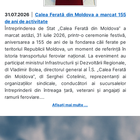
31.07.2026
|
Calea Ferată din Moldova a marcat 155
de ani de activitate
Întreprinderea de Stat „Calea Ferată din Moldova” a
marcat astăzi, 31 iulie 2026, printr-o ceremonie festivă,
aniversarea a 155 de ani de la fondarea căii ferate pe
teritoriul Republicii Moldova, un moment de referință în
istoria transportului feroviar național. La eveniment au
participat ministrul Infrastructurii și Dezvoltării Regionale,
dl Vladimir Bolea, directorul general al Î.S. „Calea Ferată
din Moldova”, dl Serghei Cotelinic, reprezentanți ai
organizațiilor sindicale, conducători ai sucursalelor
întreprinderii din întreaga țară, veterani și angajați ai
ramurii feroviare....
Afișați mai multe ...