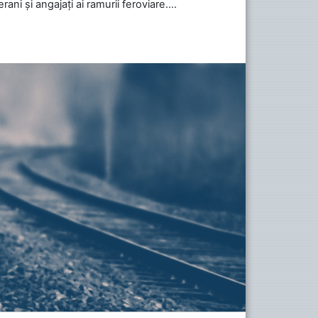
ani și angajați ai ramurii feroviare....