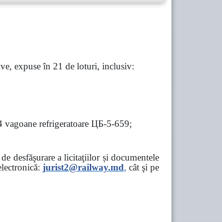
e, expuse în 21 de loturi, inclusiv:
 4 vagoane refrigeratoare ЦБ-5-659;
e desfăşurare a licitaţiilor și documentele
ectronică:
jurist2@railway.md
,
cât şi
pe