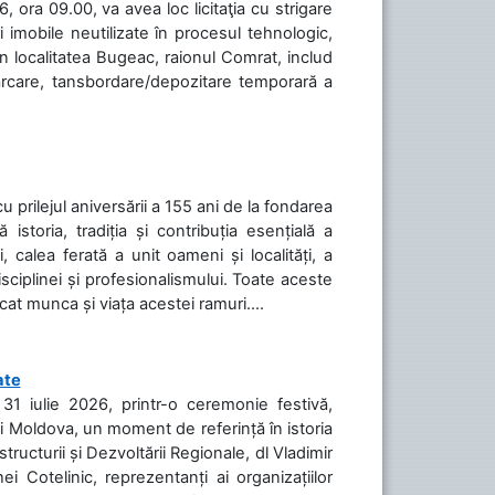
 ora 09.00, va avea loc licitaţia cu strigare
 imobile neutilizate în procesul tehnologic,
în localitatea Bugeac, raionul Comrat, includ
cărcare, tansbordare/depozitare temporară a
cu prilejul aniversării a 155 ani de la fondarea
toria, tradiția și contribuția esențială a
, calea ferată a unit oameni și localități, a
isciplinei și profesionalismului. Toate aceste
icat munca și viața acestei ramuri....
ate
31 iulie 2026, printr-o ceremonie festivă,
cii Moldova, un moment de referință în istoria
tructurii și Dezvoltării Regionale, dl Vladimir
i Cotelinic, reprezentanți ai organizațiilor