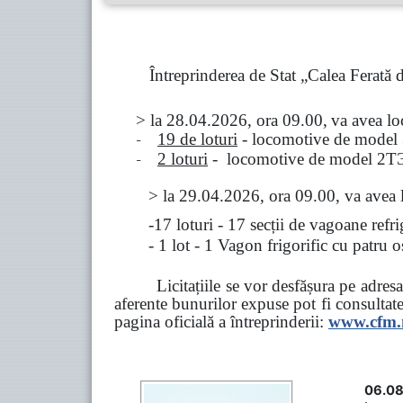
Întreprinderea de Stat „Calea Ferată
> la
28.04.2026, ora 09.00,
va avea l
-
19 de loturi
- locomotive de model
-
2 loturi
- locomotive de model
2
Т
>
la
29.04.2026
, ora 09.00, va avea 
-17 loturi - 17 secții de vagoane ref
- 1 lot - 1 Vagon frigorific cu patru
Licitațiile se vor desfășura pe adre
aferente bunurilor expuse pot fi consultat
pagina oficială a întreprinderii:
www.
cfm
06.08