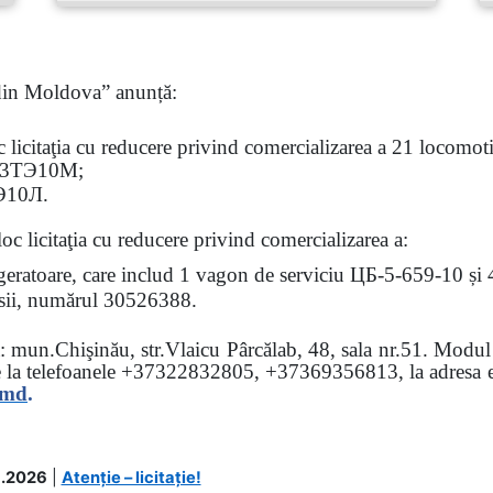
 din Moldova” anunță:
oc
licitaţia
cu reducere privind comercializarea a 21 locomotiv
3
ТЭ
10
М
;
Э
10
Л
.
loc licitaţia cu reducere
privind comercializarea a:
rigeratoare, care includ 1 vagon de serviciu ЦБ-5-659-10 și
 osii, numărul 30526388.
sa: mun.Chişinău, str.Vlaicu Pârcălab, 48, sala nr.51.
Modul d
e la
telefoanele
+37322832805, +37369356813, la adresa el
.md
.
.2026
|
Atenție – licitație!