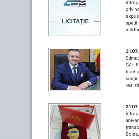
Întrep
privin
expuse
spații
mărfuri
31.07
Stimaț
Căii 
transp
susțin
realiz
31.07
Între
aniver
transp
Bolea,