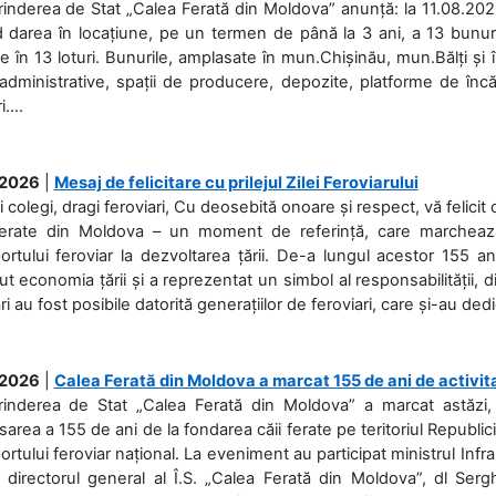
rinderea de Stat „Calea Ferată din Moldova” anunță: la 11.08.2026,
d darea în locațiune, pe un termen de până la 3 ani, a 13 bunuri
 în 13 loturi. Bunurile, amplasate în mun.Chișinău, mun.Bălți și 
 administrative, spații de producere, depozite, platforme de în
....
.2026
|
Mesaj de felicitare cu prilejul Zilei Feroviarului
i colegi, dragi feroviari, Cu deosebită onoare și respect, vă felicit 
Ferate din Moldova – un moment de referință, care marchează is
ortului feroviar la dezvoltarea țării. De-a lungul acestor 155 ani
ut economia țării și a reprezentat un simbol al responsabilității, d
ări au fost posibile datorită generațiilor de feroviari, care și-au ded
.2026
|
Calea Ferată din Moldova a marcat 155 de ani de activit
prinderea de Stat „Calea Ferată din Moldova” a marcat astăzi, 
sarea a 155 de ani de la fondarea căii ferate pe teritoriul Republi
ortului feroviar național. La eveniment au participat ministrul Infras
 directorul general al Î.S. „Calea Ferată din Moldova”, dl Serghe