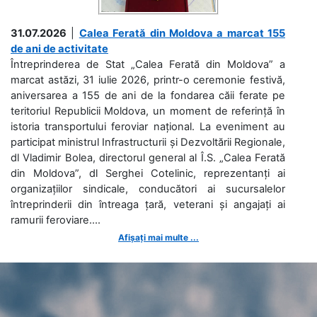
31.07.2026
|
Calea Ferată din Moldova a marcat 155
de ani de activitate
Întreprinderea de Stat „Calea Ferată din Moldova” a
marcat astăzi, 31 iulie 2026, printr-o ceremonie festivă,
aniversarea a 155 de ani de la fondarea căii ferate pe
teritoriul Republicii Moldova, un moment de referință în
istoria transportului feroviar național. La eveniment au
participat ministrul Infrastructurii și Dezvoltării Regionale,
dl Vladimir Bolea, directorul general al Î.S. „Calea Ferată
din Moldova”, dl Serghei Cotelinic, reprezentanți ai
organizațiilor sindicale, conducători ai sucursalelor
întreprinderii din întreaga țară, veterani și angajați ai
ramurii feroviare....
Afișați mai multe ...