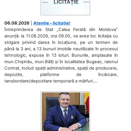
06.08.2026
|
Atenție – licitație!
Întreprinderea de Stat „Calea Ferată din Moldova”
anunță: la 11.08.2026, ora 09.00, va avea loc licitaţia cu
strigare privind darea în locațiune, pe un termen de
până la 3 ani, a 13 bunuri imobile neutilizate în procesul
tehnologic, expuse în 13 loturi. Bunurile, amplasate în
mun.Chișinău, mun.Bălți și în localitatea Bugeac, raionul
Comrat, includ spații administrative, spații de producere,
depozite, platforme de încărcare,
tansbordare/depozitare temporară a mărfuri....