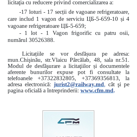
licitaţia cu reducere
privind comercializarea a:
-17 loturi - 17 secții de vagoane refrigeratoare,
care includ 1 vagon de serviciu ЦБ-5-659-10 și 4
vagoane refrigeratoare ЦБ-5-659;
- 1 lot - 1 Vagon frigorific cu patru osii,
numărul 30526388.
Licitațiile se vor desfășura pe adresa:
mun.Chişinău, str.Vlaicu Pârcălab, 48, sala nr.51.
Modul de desfăşurare a licitaţiilor și documentele
aferente bunurilor expuse pot fi consultate la
telefoanele
+37322832805, +37369356813, la
adresa electronică:
jurist2@railway.md
,
cât şi
pe
pagina oficială a întreprinderii:
www.
cfm.md
.