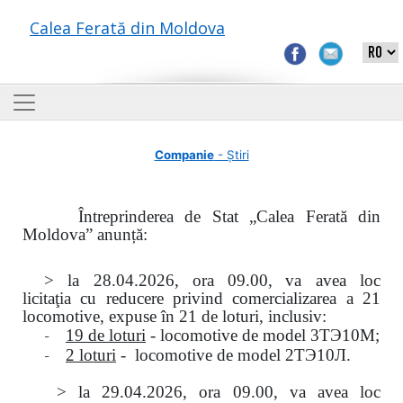
Calea Ferată din Moldova
Companie
- Știri
Întreprinderea de Stat „Calea Ferată din
Moldova” anunță:
> la
28.04.2026, ora 09.00,
va avea loc
licitaţia
cu reducere privind comercializarea a 21
locomotive, expuse în 21 de loturi, inclusiv:
-
19 de loturi
- locomotive de model
3
ТЭ
10
М
;
-
2 loturi
- locomotive de model
2
ТЭ
10
Л
.
>
la
29.04.2026
, ora 09.00, va avea loc