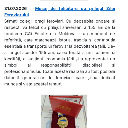
31.07.2026
|
Mesaj de felicitare cu prilejul Zilei
Feroviarului
Stimați colegi, dragi feroviari, Cu deosebită onoare și
respect, vă felicit cu prilejul aniversării a 155 ani de la
fondarea Căii Ferate din Moldova – un moment de
referință, care marchează istoria, tradiția și contribuția
esențială a transportului feroviar la dezvoltarea țării. De-
a lungul acestor 155 ani, calea ferată a unit oameni și
localități, a susținut economia țării și a reprezentat un
simbol al responsabilității, disciplinei și
profesionalismului. Toate aceste realizări au fost posibile
datorită generațiilor de feroviari, care și-au dedicat
munca și viața acestei ramuri....