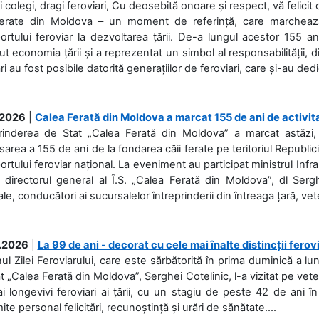
i colegi, dragi feroviari, Cu deosebită onoare și respect, vă felicit 
Ferate din Moldova – un moment de referință, care marchează is
ortului feroviar la dezvoltarea țării. De-a lungul acestor 155 ani
ut economia țării și a reprezentat un simbol al responsabilității, d
ări au fost posibile datorită generațiilor de feroviari, care și-au ded
.2026
|
Calea Ferată din Moldova a marcat 155 de ani de activit
prinderea de Stat „Calea Ferată din Moldova” a marcat astăzi, 
sarea a 155 de ani de la fondarea căii ferate pe teritoriul Republi
ortului feroviar național. La eveniment au participat ministrul Infras
 directorul general al Î.S. „Calea Ferată din Moldova”, dl Serghe
ale, conducători ai sucursalelor întreprinderii din întreaga țară, veter
.2026
|
La 99 de ani - decorat cu cele mai înalte distincții ferov
nul Zilei Feroviarului, care este sărbătorită în prima duminică a lun
t „Calea Ferată din Moldova”, Serghei Cotelinic, l-a vizitat pe ve
i longevivi feroviari ai țării, cu un stagiu de peste 42 de ani î
ite personal felicitări, recunoștință și urări de sănătate....