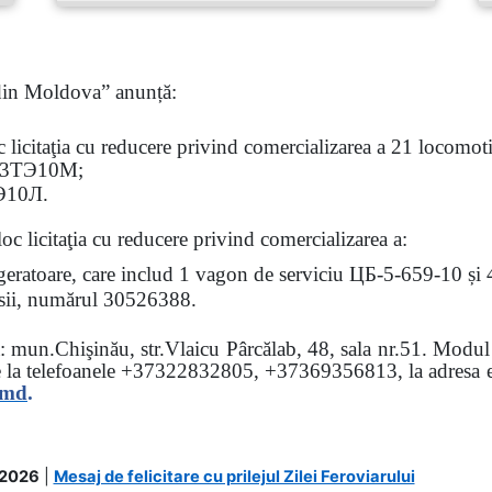
 din Moldova” anunță:
oc
licitaţia
cu reducere privind comercializarea a 21 locomotiv
3
ТЭ
10
М
;
Э
10
Л
.
loc licitaţia cu reducere
privind comercializarea a:
rigeratoare, care includ 1 vagon de serviciu ЦБ-5-659-10 și
 osii, numărul 30526388.
sa: mun.Chişinău, str.Vlaicu Pârcălab, 48, sala nr.51.
Modul d
e la
telefoanele
+37322832805, +37369356813, la adresa el
.md
.
.2026
|
Mesaj de felicitare cu prilejul Zilei Feroviarului