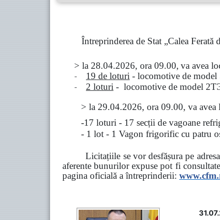
Întreprinderea de Stat „Calea Ferată
> la
28.04.2026, ora 09.00,
va avea l
-
19 de loturi
- locomotive de model
-
2 loturi
- locomotive de model
2
Т
>
la
29.04.2026
, ora 09.00, va avea 
-17 loturi - 17 secții de vagoane ref
- 1 lot - 1 Vagon frigorific cu patru
Licitațiile se vor desfășura pe adre
aferente bunurilor expuse pot fi consultat
pagina oficială a întreprinderii:
www.
cfm
31.07