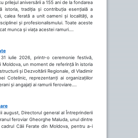
cu prilejul aniversării a 155 ani de la fondarea
toria, tradiția și contribuția esențială a
, calea ferată a unit oameni și localități, a
isciplinei și profesionalismului. Toate aceste
icat munca și viața acestei ramuri....
ate
31 iulie 2026, printr-o ceremonie festivă,
cii Moldova, un moment de referință în istoria
tructurii și Dezvoltării Regionale, dl Vladimir
i Cotelinic, reprezentanți ai organizațiilor
ani și angajați ai ramurii feroviare....
iare
ii august, Directorul general al Întreprinderii
teranul feroviar Gheorghe Maluda, unul dintre
n cadrul Căii Ferate din Moldova, pentru a-i