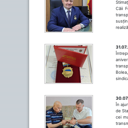
Stimaț
Căii 
transp
susțin
realiz
31.07
Între
aniver
transp
Bolea,
sindic
30.07
În aju
de Sta
cei ma
transm