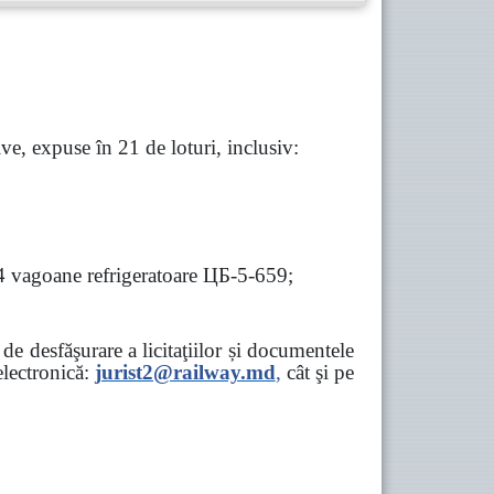
e, expuse în 21 de loturi, inclusiv:
 4 vagoane refrigeratoare ЦБ-5-659;
e desfăşurare a licitaţiilor și documentele
ectronică:
jurist2@railway.md
,
cât şi
pe