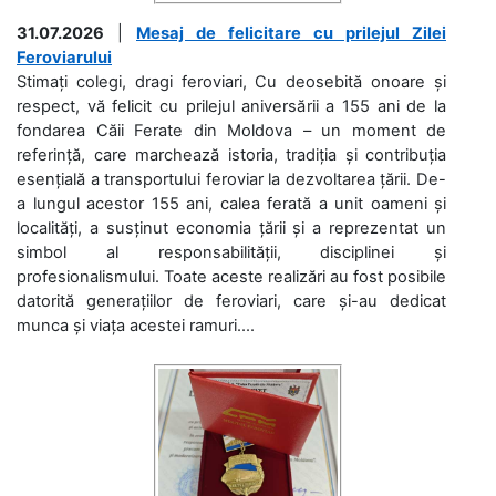
31.07.2026
|
Mesaj de felicitare cu prilejul Zilei
Feroviarului
Stimați colegi, dragi feroviari, Cu deosebită onoare și
respect, vă felicit cu prilejul aniversării a 155 ani de la
fondarea Căii Ferate din Moldova – un moment de
referință, care marchează istoria, tradiția și contribuția
esențială a transportului feroviar la dezvoltarea țării. De-
a lungul acestor 155 ani, calea ferată a unit oameni și
localități, a susținut economia țării și a reprezentat un
simbol al responsabilității, disciplinei și
profesionalismului. Toate aceste realizări au fost posibile
datorită generațiilor de feroviari, care și-au dedicat
munca și viața acestei ramuri....