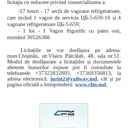
licitaţia cu reducere
privind comercializarea a:
-17 loturi - 17 secții de vagoane refrigeratoare,
care includ 1 vagon de serviciu ЦБ-5-659-10 și 4
vagoane refrigeratoare ЦБ-5-659;
- 1 lot - 1 Vagon frigorific cu patru osii,
numărul 30526388.
Licitațiile se vor desfășura pe adresa:
mun.Chişinău, str.Vlaicu Pârcălab, 48, sala nr.51.
Modul de desfăşurare a licitaţiilor și documentele
aferente bunurilor expuse pot fi consultate la
telefoanele
+37322832805, +37369356813, la
adresa electronică:
jurist2@railway.md
,
cât şi
pe
pagina oficială a întreprinderii:
www.
cfm.md
.