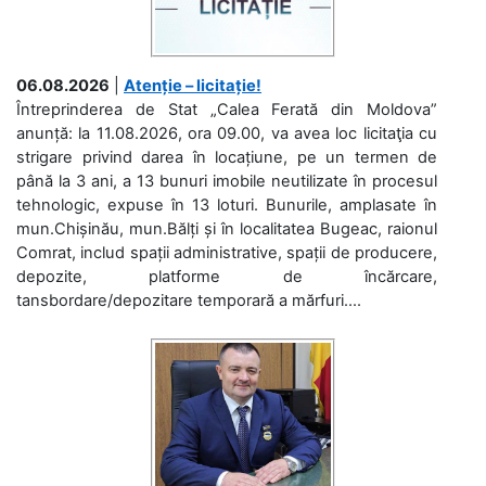
06.08.2026
|
Atenție – licitație!
Întreprinderea de Stat „Calea Ferată din Moldova”
anunță: la 11.08.2026, ora 09.00, va avea loc licitaţia cu
strigare privind darea în locațiune, pe un termen de
până la 3 ani, a 13 bunuri imobile neutilizate în procesul
tehnologic, expuse în 13 loturi. Bunurile, amplasate în
mun.Chișinău, mun.Bălți și în localitatea Bugeac, raionul
Comrat, includ spații administrative, spații de producere,
depozite, platforme de încărcare,
tansbordare/depozitare temporară a mărfuri....