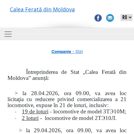
Calea Ferată din Moldova
Companie
- Știri
Întreprinderea de Stat „Calea Ferată din
Moldova” anunță:
> la
28.04.2026, ora 09.00,
va avea loc
licitaţia
cu reducere privind comercializarea a 21
locomotive, expuse în 21 de loturi, inclusiv:
-
19 de loturi
- locomotive de model
3
ТЭ
10
М
;
-
2 loturi
- locomotive de model
2
ТЭ
10
Л
.
>
la
29.04.2026
, ora 09.00, va avea loc