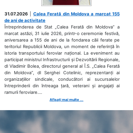
31.07.2026
|
Calea Ferată din Moldova a marcat 155
de ani de activitate
Întreprinderea de Stat „Calea Ferată din Moldova” a
marcat astăzi, 31 iulie 2026, printr-o ceremonie festivă,
aniversarea a 155 de ani de la fondarea căii ferate pe
teritoriul Republicii Moldova, un moment de referință în
istoria transportului feroviar național. La eveniment au
participat ministrul Infrastructurii și Dezvoltării Regionale,
dl Vladimir Bolea, directorul general al Î.S. „Calea Ferată
din Moldova”, dl Serghei Cotelinic, reprezentanți ai
organizațiilor sindicale, conducători ai sucursalelor
întreprinderii din întreaga țară, veterani și angajați ai
ramurii feroviare....
Afișați mai multe ...