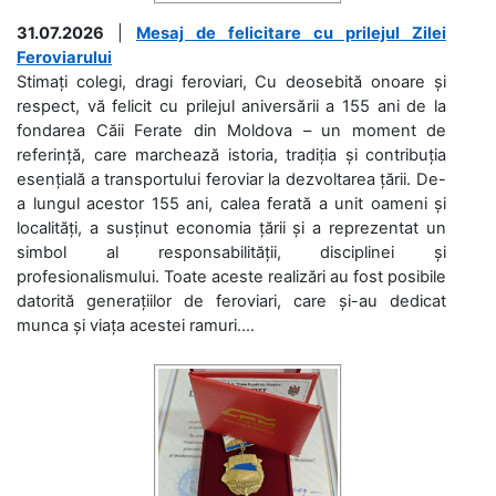
31.07.2026
|
Mesaj de felicitare cu prilejul Zilei
Feroviarului
Stimați colegi, dragi feroviari, Cu deosebită onoare și
respect, vă felicit cu prilejul aniversării a 155 ani de la
fondarea Căii Ferate din Moldova – un moment de
referință, care marchează istoria, tradiția și contribuția
esențială a transportului feroviar la dezvoltarea țării. De-
a lungul acestor 155 ani, calea ferată a unit oameni și
localități, a susținut economia țării și a reprezentat un
simbol al responsabilității, disciplinei și
profesionalismului. Toate aceste realizări au fost posibile
datorită generațiilor de feroviari, care și-au dedicat
munca și viața acestei ramuri....