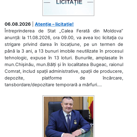
06.08.2026
|
Atenție – licitație!
Întreprinderea de Stat „Calea Ferată din Moldova”
anunță: la 11.08.2026, ora 09.00, va avea loc licitaţia cu
strigare privind darea în locațiune, pe un termen de
până la 3 ani, a 13 bunuri imobile neutilizate în procesul
tehnologic, expuse în 13 loturi. Bunurile, amplasate în
mun.Chișinău, mun.Bălți și în localitatea Bugeac, raionul
Comrat, includ spații administrative, spații de producere,
depozite, platforme de încărcare,
tansbordare/depozitare temporară a mărfuri....