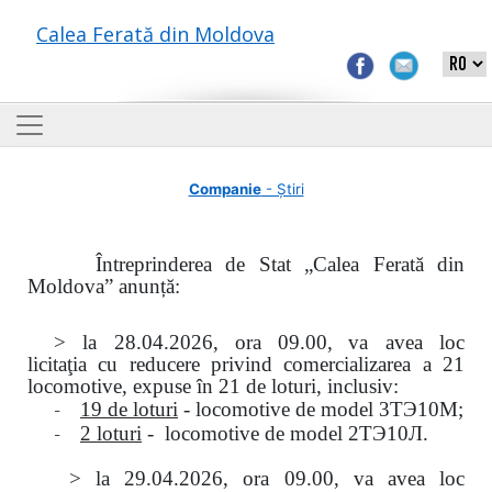
Calea Ferată din Moldova
Companie
- Știri
Întreprinderea de Stat „Calea Ferată din
Moldova” anunță:
> la
28.04.2026, ora 09.00,
va avea loc
licitaţia
cu reducere privind comercializarea a 21
locomotive, expuse în 21 de loturi, inclusiv:
-
19 de loturi
- locomotive de model
3
ТЭ
10
М
;
-
2 loturi
- locomotive de model
2
ТЭ
10
Л
.
>
la
29.04.2026
, ora 09.00, va avea loc