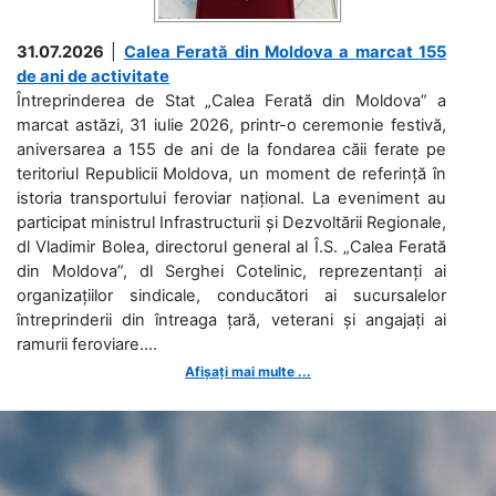
31.07.2026
|
Calea Ferată din Moldova a marcat 155
de ani de activitate
Întreprinderea de Stat „Calea Ferată din Moldova” a
marcat astăzi, 31 iulie 2026, printr-o ceremonie festivă,
aniversarea a 155 de ani de la fondarea căii ferate pe
teritoriul Republicii Moldova, un moment de referință în
istoria transportului feroviar național. La eveniment au
participat ministrul Infrastructurii și Dezvoltării Regionale,
dl Vladimir Bolea, directorul general al Î.S. „Calea Ferată
din Moldova”, dl Serghei Cotelinic, reprezentanți ai
organizațiilor sindicale, conducători ai sucursalelor
întreprinderii din întreaga țară, veterani și angajați ai
ramurii feroviare....
Afișați mai multe ...