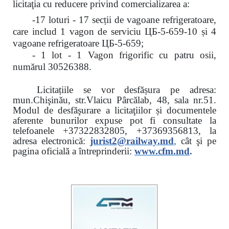
licitaţia cu reducere
privind comercializarea a:
-17 loturi - 17 secții de vagoane refrigeratoare,
care includ 1 vagon de serviciu ЦБ-5-659-10 și 4
vagoane refrigeratoare ЦБ-5-659;
- 1 lot - 1 Vagon frigorific cu patru osii,
numărul 30526388.
Licitațiile se vor desfășura pe adresa:
mun.Chişinău, str.Vlaicu Pârcălab, 48, sala nr.51.
Modul de desfăşurare a licitaţiilor și documentele
aferente bunurilor expuse pot fi consultate la
telefoanele
+37322832805, +37369356813, la
adresa electronică:
jurist2@railway.md
,
cât şi
pe
pagina oficială a întreprinderii:
www.
cfm.md
.