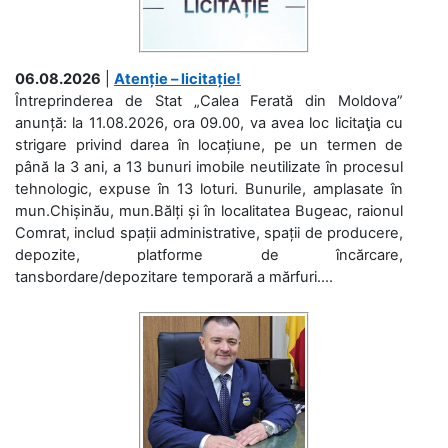
06.08.2026
|
Atenție – licitație!
Întreprinderea de Stat „Calea Ferată din Moldova”
anunță: la 11.08.2026, ora 09.00, va avea loc licitaţia cu
strigare privind darea în locațiune, pe un termen de
până la 3 ani, a 13 bunuri imobile neutilizate în procesul
tehnologic, expuse în 13 loturi. Bunurile, amplasate în
mun.Chișinău, mun.Bălți și în localitatea Bugeac, raionul
Comrat, includ spații administrative, spații de producere,
depozite, platforme de încărcare,
tansbordare/depozitare temporară a mărfuri....