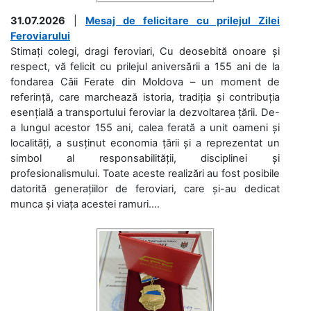
31.07.2026
|
Mesaj de felicitare cu prilejul Zilei
Feroviarului
Stimați colegi, dragi feroviari, Cu deosebită onoare și
respect, vă felicit cu prilejul aniversării a 155 ani de la
fondarea Căii Ferate din Moldova – un moment de
referință, care marchează istoria, tradiția și contribuția
esențială a transportului feroviar la dezvoltarea țării. De-
a lungul acestor 155 ani, calea ferată a unit oameni și
localități, a susținut economia țării și a reprezentat un
simbol al responsabilității, disciplinei și
profesionalismului. Toate aceste realizări au fost posibile
datorită generațiilor de feroviari, care și-au dedicat
munca și viața acestei ramuri....