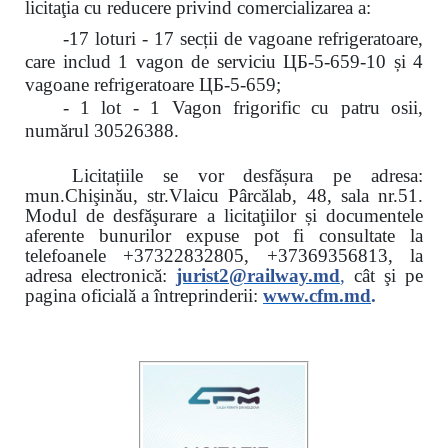
licitaţia cu reducere
privind comercializarea a:
-17 loturi - 17 secții de vagoane refrigeratoare,
care includ 1 vagon de serviciu ЦБ-5-659-10 și 4
vagoane refrigeratoare ЦБ-5-659;
- 1 lot - 1 Vagon frigorific cu patru osii,
numărul 30526388.
Licitațiile se vor desfășura pe adresa:
mun.Chişinău, str.Vlaicu Pârcălab, 48, sala nr.51.
Modul de desfăşurare a licitaţiilor și documentele
aferente bunurilor expuse pot fi consultate la
telefoanele
+37322832805, +37369356813, la
adresa electronică:
jurist2@railway.md
,
cât şi
pe
pagina oficială a întreprinderii:
www.
cfm.md
.