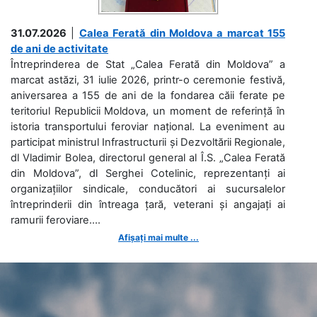
31.07.2026
|
Calea Ferată din Moldova a marcat 155
de ani de activitate
Întreprinderea de Stat „Calea Ferată din Moldova” a
marcat astăzi, 31 iulie 2026, printr-o ceremonie festivă,
aniversarea a 155 de ani de la fondarea căii ferate pe
teritoriul Republicii Moldova, un moment de referință în
istoria transportului feroviar național. La eveniment au
participat ministrul Infrastructurii și Dezvoltării Regionale,
dl Vladimir Bolea, directorul general al Î.S. „Calea Ferată
din Moldova”, dl Serghei Cotelinic, reprezentanți ai
organizațiilor sindicale, conducători ai sucursalelor
întreprinderii din întreaga țară, veterani și angajați ai
ramurii feroviare....
Afișați mai multe ...