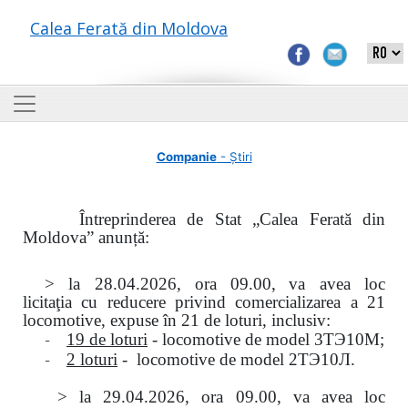
Calea Ferată din Moldova
Companie
- Știri
Întreprinderea de Stat „Calea Ferată din
Moldova” anunță:
> la
28.04.2026, ora 09.00,
va avea loc
licitaţia
cu reducere privind comercializarea a 21
locomotive, expuse în 21 de loturi, inclusiv:
-
19 de loturi
- locomotive de model
3
ТЭ
10
М
;
-
2 loturi
- locomotive de model
2
ТЭ
10
Л
.
>
la
29.04.2026
, ora 09.00, va avea loc