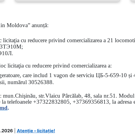
 din Moldova” anunță:
oc
licitaţia
cu reducere privind comercializarea a 21 locomotiv
3
ТЭ
10
М
;
Э
10
Л
.
loc licitaţia cu reducere
privind comercializarea a:
rigeratoare, care includ 1 vagon de serviciu ЦБ-5-659-10 și
 osii, numărul 30526388.
sa: mun.Chişinău, str.Vlaicu Pârcălab, 48, sala nr.51.
Modul d
e la
telefoanele
+37322832805, +37369356813, la adresa el
.md
.
.2026
|
Atenție – licitație!