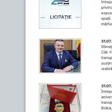
Întrep
privin
expuse
spații
mărfuri
31.07
Stimaț
Căii 
transp
susțin
realiz
31.07
Între
aniver
transp
Bolea,