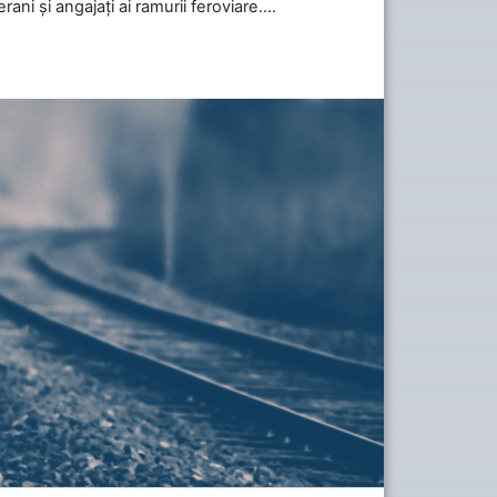
ani și angajați ai ramurii feroviare....