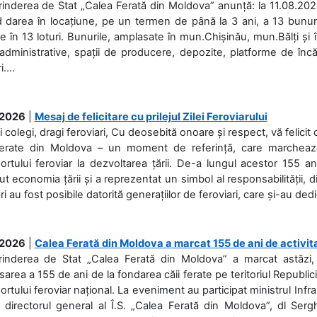
rinderea de Stat „Calea Ferată din Moldova” anunță: la 11.08.2026,
d darea în locațiune, pe un termen de până la 3 ani, a 13 bunuri
 în 13 loturi. Bunurile, amplasate în mun.Chișinău, mun.Bălți și 
 administrative, spații de producere, depozite, platforme de în
....
.2026
|
Mesaj de felicitare cu prilejul Zilei Feroviarului
i colegi, dragi feroviari, Cu deosebită onoare și respect, vă felicit 
Ferate din Moldova – un moment de referință, care marchează is
ortului feroviar la dezvoltarea țării. De-a lungul acestor 155 ani
ut economia țării și a reprezentat un simbol al responsabilității, d
ări au fost posibile datorită generațiilor de feroviari, care și-au ded
.2026
|
Calea Ferată din Moldova a marcat 155 de ani de activit
prinderea de Stat „Calea Ferată din Moldova” a marcat astăzi, 
sarea a 155 de ani de la fondarea căii ferate pe teritoriul Republi
ortului feroviar național. La eveniment au participat ministrul Infras
 directorul general al Î.S. „Calea Ferată din Moldova”, dl Serghe