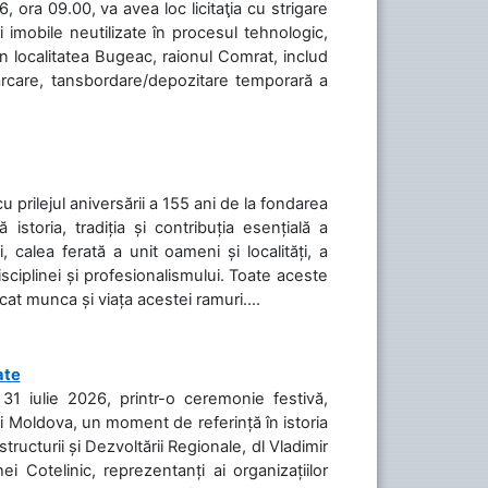
 ora 09.00, va avea loc licitaţia cu strigare
 imobile neutilizate în procesul tehnologic,
în localitatea Bugeac, raionul Comrat, includ
cărcare, tansbordare/depozitare temporară a
cu prilejul aniversării a 155 ani de la fondarea
toria, tradiția și contribuția esențială a
, calea ferată a unit oameni și localități, a
isciplinei și profesionalismului. Toate aceste
icat munca și viața acestei ramuri....
ate
31 iulie 2026, printr-o ceremonie festivă,
cii Moldova, un moment de referință în istoria
tructurii și Dezvoltării Regionale, dl Vladimir
i Cotelinic, reprezentanți ai organizațiilor