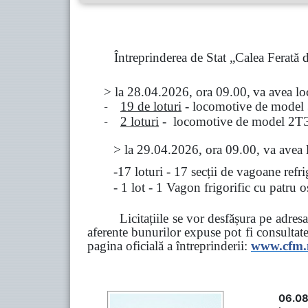
Întreprinderea de Stat „Calea Ferată
> la
28.04.2026, ora 09.00,
va avea l
-
19 de loturi
- locomotive de model
-
2 loturi
- locomotive de model
2
Т
>
la
29.04.2026
, ora 09.00, va avea 
-17 loturi - 17 secții de vagoane ref
- 1 lot - 1 Vagon frigorific cu patru
Licitațiile se vor desfășura pe adre
aferente bunurilor expuse pot fi consultat
pagina oficială a întreprinderii:
www.
cfm
06.08