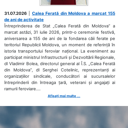
31.07.2026
|
Calea Ferată din Moldova a marcat 155
de ani de activitate
Întreprinderea de Stat „Calea Ferată din Moldova” a
marcat astăzi, 31 iulie 2026, printr-o ceremonie festivă,
aniversarea a 155 de ani de la fondarea căii ferate pe
teritoriul Republicii Moldova, un moment de referință în
istoria transportului feroviar național. La eveniment au
participat ministrul Infrastructurii și Dezvoltării Regionale,
dl Vladimir Bolea, directorul general al Î.S. „Calea Ferată
din Moldova”, dl Serghei Cotelinic, reprezentanți ai
organizațiilor sindicale, conducători ai sucursalelor
întreprinderii din întreaga țară, veterani și angajați ai
ramurii feroviare....
Afișați mai multe ...