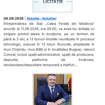
06.08.2026
|
Atenție – licitație!
Întreprinderea de Stat „Calea Ferată din Moldova”
anunță: la 11.08.2026, ora 09.00, va avea loc licitaţia cu
strigare privind darea în locațiune, pe un termen de
până la 3 ani, a 13 bunuri imobile neutilizate în procesul
tehnologic, expuse în 13 loturi. Bunurile, amplasate în
mun.Chișinău, mun.Bălți și în localitatea Bugeac, raionul
Comrat, includ spații administrative, spații de producere,
depozite, platforme de încărcare,
tansbordare/depozitare temporară a mărfuri....