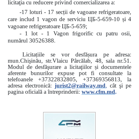
licitaţia cu reducere
privind comercializarea a:
-17 loturi - 17 secții de vagoane refrigeratoare,
care includ 1 vagon de serviciu ЦБ-5-659-10 și 4
vagoane refrigeratoare ЦБ-5-659;
- 1 lot - 1 Vagon frigorific cu patru osii,
numărul 30526388.
Licitațiile se vor desfășura pe adresa:
mun.Chişinău, str.Vlaicu Pârcălab, 48, sala nr.51.
Modul de desfăşurare a licitaţiilor și documentele
aferente bunurilor expuse pot fi consultate la
telefoanele
+37322832805, +37369356813, la
adresa electronică:
jurist2@railway.md
,
cât şi
pe
pagina oficială a întreprinderii:
www.
cfm.md
.