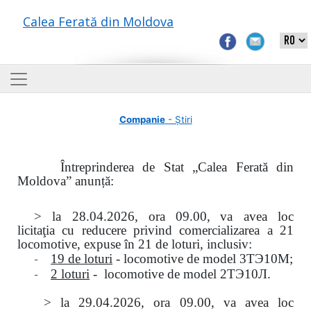
Calea Ferată din Moldova
Companie
- Știri
Întreprinderea de Stat „Calea Ferată din
Moldova” anunță:
> la
28.04.2026, ora 09.00,
va avea loc
licitaţia
cu reducere privind comercializarea a 21
locomotive, expuse în 21 de loturi, inclusiv:
-
19 de loturi
- locomotive de model
3
ТЭ
10
М
;
-
2 loturi
- locomotive de model
2
ТЭ
10
Л
.
>
la
29.04.2026
, ora 09.00, va avea loc