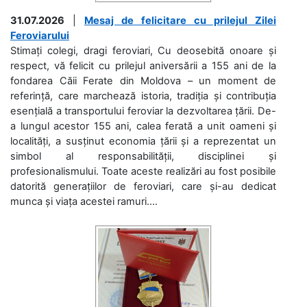
31.07.2026
|
Mesaj de felicitare cu prilejul Zilei
Feroviarului
Stimați colegi, dragi feroviari, Cu deosebită onoare și
respect, vă felicit cu prilejul aniversării a 155 ani de la
fondarea Căii Ferate din Moldova – un moment de
referință, care marchează istoria, tradiția și contribuția
esențială a transportului feroviar la dezvoltarea țării. De-
a lungul acestor 155 ani, calea ferată a unit oameni și
localități, a susținut economia țării și a reprezentat un
simbol al responsabilității, disciplinei și
profesionalismului. Toate aceste realizări au fost posibile
datorită generațiilor de feroviari, care și-au dedicat
munca și viața acestei ramuri....