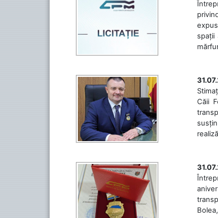
Întrep
privin
expuse
spații
mărfuri
31.07
Stimaț
Căii 
transp
susțin
realiz
31.07
Între
aniver
transp
Bolea,