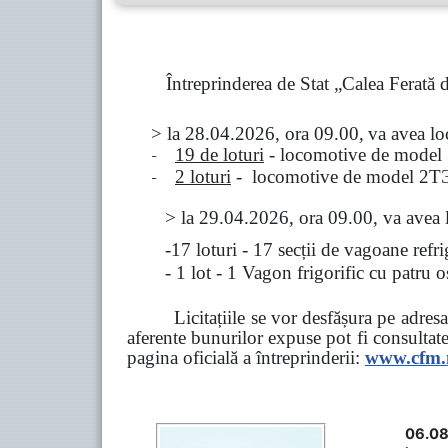
Întreprinderea de Stat „Calea Ferată
> la
28.04.2026, ora 09.00,
va avea l
-
19 de loturi
- locomotive de model
-
2 loturi
- locomotive de model
2
Т
>
la
29.04.2026
, ora 09.00, va avea 
-17 loturi - 17 secții de vagoane ref
- 1 lot - 1 Vagon frigorific cu patru
Licitațiile se vor desfășura pe adre
aferente bunurilor expuse pot fi consultat
pagina oficială a întreprinderii:
www.
cfm
06.08