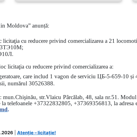
 din Moldova” anunță:
oc
licitaţia
cu reducere privind comercializarea a 21 locomotiv
3
ТЭ
10
М
;
Э
10
Л
.
loc licitaţia cu reducere
privind comercializarea a:
rigeratoare, care includ 1 vagon de serviciu ЦБ-5-659-10 și
 osii, numărul 30526388.
sa: mun.Chişinău, str.Vlaicu Pârcălab, 48, sala nr.51.
Modul d
e la
telefoanele
+37322832805, +37369356813, la adresa el
.md
.
.2026
|
Atenție – licitație!