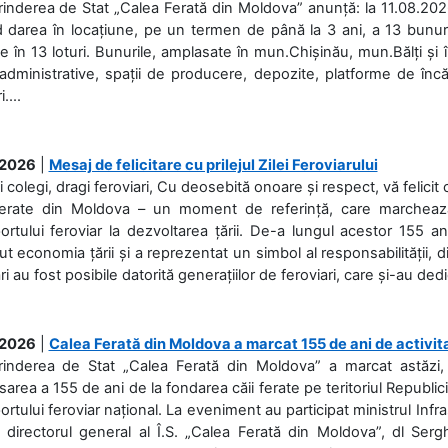
rinderea de Stat „Calea Ferată din Moldova” anunță: la 11.08.2026,
d darea în locațiune, pe un termen de până la 3 ani, a 13 bunuri
 în 13 loturi. Bunurile, amplasate în mun.Chișinău, mun.Bălți și 
 administrative, spații de producere, depozite, platforme de în
....
.2026
|
Mesaj de felicitare cu prilejul Zilei Feroviarului
i colegi, dragi feroviari, Cu deosebită onoare și respect, vă felicit 
Ferate din Moldova – un moment de referință, care marchează is
ortului feroviar la dezvoltarea țării. De-a lungul acestor 155 ani
ut economia țării și a reprezentat un simbol al responsabilității, d
ări au fost posibile datorită generațiilor de feroviari, care și-au ded
.2026
|
Calea Ferată din Moldova a marcat 155 de ani de activit
prinderea de Stat „Calea Ferată din Moldova” a marcat astăzi, 
sarea a 155 de ani de la fondarea căii ferate pe teritoriul Republi
ortului feroviar național. La eveniment au participat ministrul Infras
 directorul general al Î.S. „Calea Ferată din Moldova”, dl Serghe