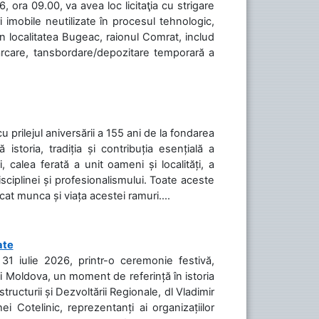
 ora 09.00, va avea loc licitaţia cu strigare
 imobile neutilizate în procesul tehnologic,
în localitatea Bugeac, raionul Comrat, includ
cărcare, tansbordare/depozitare temporară a
cu prilejul aniversării a 155 ani de la fondarea
toria, tradiția și contribuția esențială a
, calea ferată a unit oameni și localități, a
isciplinei și profesionalismului. Toate aceste
icat munca și viața acestei ramuri....
ate
31 iulie 2026, printr-o ceremonie festivă,
cii Moldova, un moment de referință în istoria
tructurii și Dezvoltării Regionale, dl Vladimir
i Cotelinic, reprezentanți ai organizațiilor