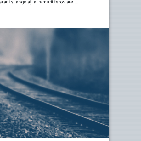
ani și angajați ai ramurii feroviare....