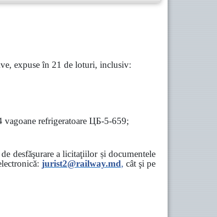
e, expuse în 21 de loturi, inclusiv:
 4 vagoane refrigeratoare ЦБ-5-659;
e desfăşurare a licitaţiilor și documentele
ectronică:
jurist2@railway.md
,
cât şi
pe