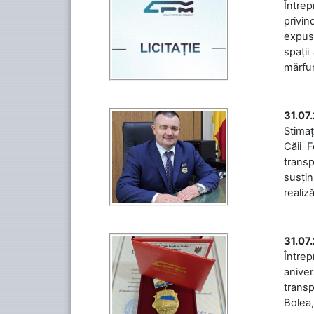
Întrep
privin
expuse
spații
mărfuri
31.07
Stimaț
Căii 
transp
susțin
realiz
31.07
Între
aniver
transp
Bolea,