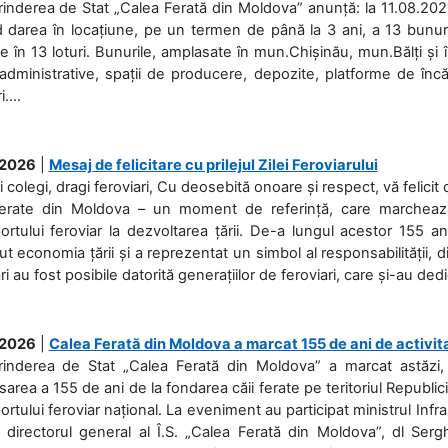
rinderea de Stat „Calea Ferată din Moldova” anunță: la 11.08.2026,
d darea în locațiune, pe un termen de până la 3 ani, a 13 bunuri
 în 13 loturi. Bunurile, amplasate în mun.Chișinău, mun.Bălți și 
 administrative, spații de producere, depozite, platforme de în
....
.2026
|
Mesaj de felicitare cu prilejul Zilei Feroviarului
i colegi, dragi feroviari, Cu deosebită onoare și respect, vă felicit 
Ferate din Moldova – un moment de referință, care marchează is
ortului feroviar la dezvoltarea țării. De-a lungul acestor 155 ani
ut economia țării și a reprezentat un simbol al responsabilității, d
ări au fost posibile datorită generațiilor de feroviari, care și-au ded
.2026
|
Calea Ferată din Moldova a marcat 155 de ani de activit
prinderea de Stat „Calea Ferată din Moldova” a marcat astăzi, 
sarea a 155 de ani de la fondarea căii ferate pe teritoriul Republi
ortului feroviar național. La eveniment au participat ministrul Infras
 directorul general al Î.S. „Calea Ferată din Moldova”, dl Serghe