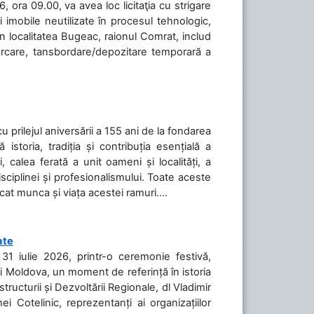
 ora 09.00, va avea loc licitaţia cu strigare
 imobile neutilizate în procesul tehnologic,
în localitatea Bugeac, raionul Comrat, includ
cărcare, tansbordare/depozitare temporară a
cu prilejul aniversării a 155 ani de la fondarea
toria, tradiția și contribuția esențială a
, calea ferată a unit oameni și localități, a
isciplinei și profesionalismului. Toate aceste
icat munca și viața acestei ramuri....
ate
31 iulie 2026, printr-o ceremonie festivă,
cii Moldova, un moment de referință în istoria
tructurii și Dezvoltării Regionale, dl Vladimir
i Cotelinic, reprezentanți ai organizațiilor