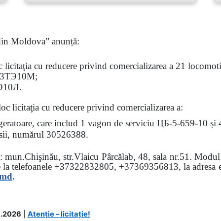
 din Moldova” anunță:
oc
licitaţia
cu reducere privind comercializarea a 21 locomotiv
3
ТЭ
10
М
;
Э
10
Л
.
loc licitaţia cu reducere
privind comercializarea a:
rigeratoare, care includ 1 vagon de serviciu ЦБ-5-659-10 și
 osii, numărul 30526388.
sa: mun.Chişinău, str.Vlaicu Pârcălab, 48, sala nr.51.
Modul d
e la
telefoanele
+37322832805, +37369356813, la adresa el
.md
.
.2026
|
Atenție – licitație!