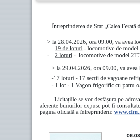
Întreprinderea de Stat „Calea Ferată
> la
28.04.2026, ora 09.00,
va avea l
-
19 de loturi
- locomotive de model
-
2 loturi
- locomotive de model
2
Т
>
la
29.04.2026
, ora 09.00, va avea 
-17 loturi - 17 secții de vagoane ref
- 1 lot - 1 Vagon frigorific cu patru
Licitațiile se vor desfășura pe adre
aferente bunurilor expuse pot fi consultat
pagina oficială a întreprinderii:
www.
cfm
06.08