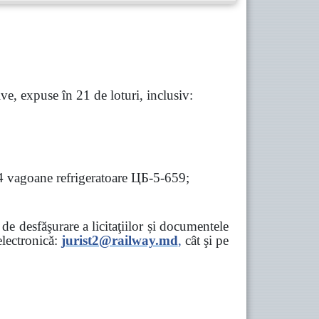
e, expuse în 21 de loturi, inclusiv:
 4 vagoane refrigeratoare ЦБ-5-659;
e desfăşurare a licitaţiilor și documentele
ectronică:
jurist2@railway.md
,
cât şi
pe