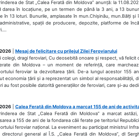
rinderea de Stat „Calea Ferată din Moldova” anunță: la 11.08.2026,
d darea în locațiune, pe un termen de până la 3 ani, a 13 bunuri
 în 13 loturi. Bunurile, amplasate în mun.Chișinău, mun.Bălți și 
 administrative, spații de producere, depozite, platforme de în
....
.2026
|
Mesaj de felicitare cu prilejul Zilei Feroviarului
i colegi, dragi feroviari, Cu deosebită onoare și respect, vă felicit 
Ferate din Moldova – un moment de referință, care marchează is
ortului feroviar la dezvoltarea țării. De-a lungul acestor 155 ani
ut economia țării și a reprezentat un simbol al responsabilității, d
ări au fost posibile datorită generațiilor de feroviari, care și-au ded
.2026
|
Calea Ferată din Moldova a marcat 155 de ani de activit
prinderea de Stat „Calea Ferată din Moldova” a marcat astăzi, 
sarea a 155 de ani de la fondarea căii ferate pe teritoriul Republi
ortului feroviar național. La eveniment au participat ministrul Infras
 directorul general al Î.S. „Calea Ferată din Moldova”, dl Serghe