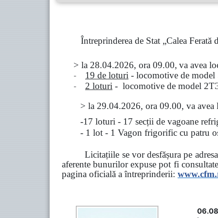
Întreprinderea de Stat „Calea Ferată
> la
28.04.2026, ora 09.00,
va avea l
-
19 de loturi
- locomotive de model
-
2 loturi
- locomotive de model
2
Т
>
la
29.04.2026
, ora 09.00, va avea 
-17 loturi - 17 secții de vagoane ref
- 1 lot - 1 Vagon frigorific cu patru
Licitațiile se vor desfășura pe adre
aferente bunurilor expuse pot fi consultat
pagina oficială a întreprinderii:
www.
cfm
06.08