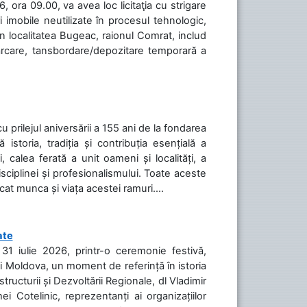
 ora 09.00, va avea loc licitaţia cu strigare
 imobile neutilizate în procesul tehnologic,
în localitatea Bugeac, raionul Comrat, includ
cărcare, tansbordare/depozitare temporară a
cu prilejul aniversării a 155 ani de la fondarea
toria, tradiția și contribuția esențială a
, calea ferată a unit oameni și localități, a
isciplinei și profesionalismului. Toate aceste
icat munca și viața acestei ramuri....
ate
31 iulie 2026, printr-o ceremonie festivă,
cii Moldova, un moment de referință în istoria
tructurii și Dezvoltării Regionale, dl Vladimir
i Cotelinic, reprezentanți ai organizațiilor