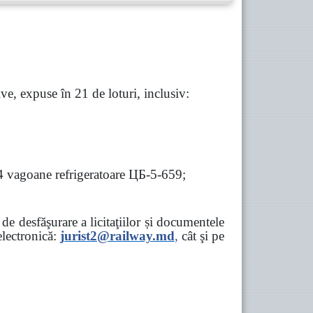
e, expuse în 21 de loturi, inclusiv:
 4 vagoane refrigeratoare ЦБ-5-659;
e desfăşurare a licitaţiilor și documentele
ectronică:
jurist2@railway.md
,
cât şi
pe