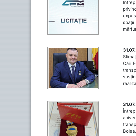
Întrep
privin
expuse
spații
mărfuri
31.07
Stimaț
Căii 
transp
susțin
realiz
31.07
Între
aniver
transp
Bolea,