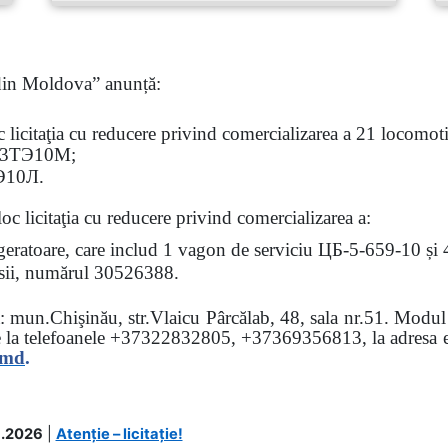
 din Moldova” anunță:
oc
licitaţia
cu reducere privind comercializarea a 21 locomotiv
3
ТЭ
10
М
;
Э
10
Л
.
loc licitaţia cu reducere
privind comercializarea a:
rigeratoare, care includ 1 vagon de serviciu ЦБ-5-659-10 și
 osii, numărul 30526388.
sa: mun.Chişinău, str.Vlaicu Pârcălab, 48, sala nr.51.
Modul d
e la
telefoanele
+37322832805, +37369356813, la adresa el
.md
.
.2026
|
Atenție – licitație!