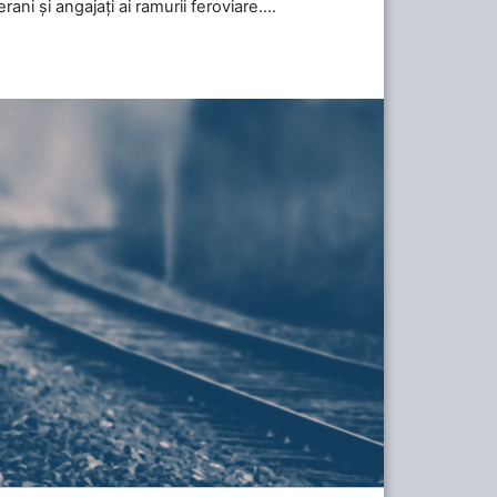
ani și angajați ai ramurii feroviare....