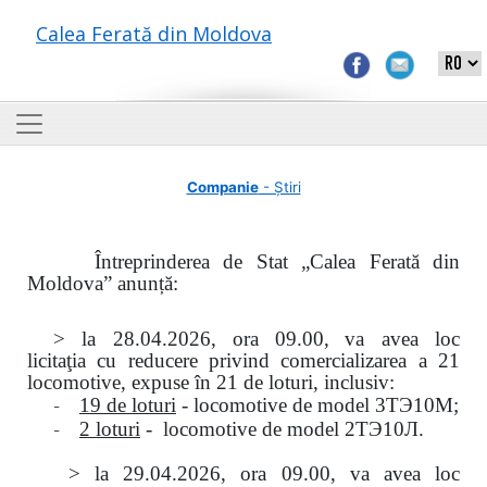
Calea Ferată din Moldova
Companie
- Știri
Întreprinderea de Stat „Calea Ferată din
Moldova” anunță:
> la
28.04.2026, ora 09.00,
va avea loc
licitaţia
cu reducere privind comercializarea a 21
locomotive, expuse în 21 de loturi, inclusiv:
-
19 de loturi
- locomotive de model
3
ТЭ
10
М
;
-
2 loturi
- locomotive de model
2
ТЭ
10
Л
.
>
la
29.04.2026
, ora 09.00, va avea loc