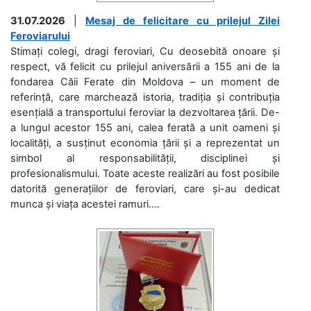
31.07.2026
|
Mesaj de felicitare cu prilejul Zilei
Feroviarului
Stimați colegi, dragi feroviari, Cu deosebită onoare și
respect, vă felicit cu prilejul aniversării a 155 ani de la
fondarea Căii Ferate din Moldova – un moment de
referință, care marchează istoria, tradiția și contribuția
esențială a transportului feroviar la dezvoltarea țării. De-
a lungul acestor 155 ani, calea ferată a unit oameni și
localități, a susținut economia țării și a reprezentat un
simbol al responsabilității, disciplinei și
profesionalismului. Toate aceste realizări au fost posibile
datorită generațiilor de feroviari, care și-au dedicat
munca și viața acestei ramuri....