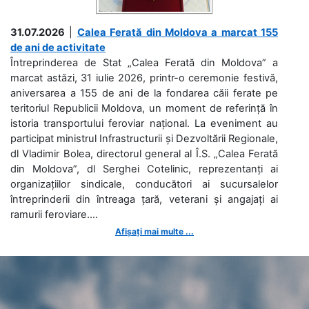
31.07.2026
|
Calea Ferată din Moldova a marcat 155
de ani de activitate
Întreprinderea de Stat „Calea Ferată din Moldova” a
marcat astăzi, 31 iulie 2026, printr-o ceremonie festivă,
aniversarea a 155 de ani de la fondarea căii ferate pe
teritoriul Republicii Moldova, un moment de referință în
istoria transportului feroviar național. La eveniment au
participat ministrul Infrastructurii și Dezvoltării Regionale,
dl Vladimir Bolea, directorul general al Î.S. „Calea Ferată
din Moldova”, dl Serghei Cotelinic, reprezentanți ai
organizațiilor sindicale, conducători ai sucursalelor
întreprinderii din întreaga țară, veterani și angajați ai
ramurii feroviare....
Afișați mai multe ...