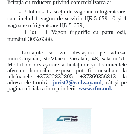
licitaţia cu reducere
privind comercializarea a:
-17 loturi - 17 secții de vagoane refrigeratoare,
care includ 1 vagon de serviciu ЦБ-5-659-10 și 4
vagoane refrigeratoare ЦБ-5-659;
- 1 lot - 1 Vagon frigorific cu patru osii,
numărul 30526388.
Licitațiile se vor desfășura pe adresa:
mun.Chişinău, str.Vlaicu Pârcălab, 48, sala nr.51.
Modul de desfăşurare a licitaţiilor și documentele
aferente bunurilor expuse pot fi consultate la
telefoanele
+37322832805, +37369356813, la
adresa electronică:
jurist2@railway.md
,
cât şi
pe
pagina oficială a întreprinderii:
www.
cfm.md
.