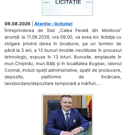
06.08.2026
|
Atenție – licitație!
Întreprinderea de Stat „Calea Ferată din Moldova”
anunță: la 11.08.2026, ora 09.00, va avea loc licitaţia cu
strigare privind darea în locațiune, pe un termen de
până la 3 ani, a 13 bunuri imobile neutilizate în procesul
tehnologic, expuse în 13 loturi. Bunurile, amplasate în
mun.Chișinău, mun.Bălți și în localitatea Bugeac, raionul
Comrat, includ spații administrative, spații de producere,
depozite, platforme de încărcare,
tansbordare/depozitare temporară a mărfuri....