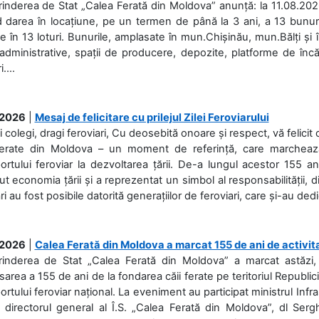
rinderea de Stat „Calea Ferată din Moldova” anunță: la 11.08.2026,
d darea în locațiune, pe un termen de până la 3 ani, a 13 bunuri
 în 13 loturi. Bunurile, amplasate în mun.Chișinău, mun.Bălți și 
 administrative, spații de producere, depozite, platforme de în
....
.2026
|
Mesaj de felicitare cu prilejul Zilei Feroviarului
i colegi, dragi feroviari, Cu deosebită onoare și respect, vă felicit 
Ferate din Moldova – un moment de referință, care marchează is
ortului feroviar la dezvoltarea țării. De-a lungul acestor 155 ani
ut economia țării și a reprezentat un simbol al responsabilității, d
ări au fost posibile datorită generațiilor de feroviari, care și-au ded
.2026
|
Calea Ferată din Moldova a marcat 155 de ani de activit
prinderea de Stat „Calea Ferată din Moldova” a marcat astăzi, 
sarea a 155 de ani de la fondarea căii ferate pe teritoriul Republi
ortului feroviar național. La eveniment au participat ministrul Infras
 directorul general al Î.S. „Calea Ferată din Moldova”, dl Serghe