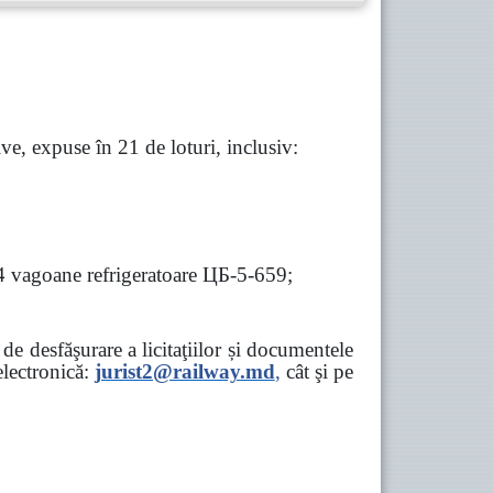
e, expuse în 21 de loturi, inclusiv:
 4 vagoane refrigeratoare ЦБ-5-659;
e desfăşurare a licitaţiilor și documentele
ectronică:
jurist2@railway.md
,
cât şi
pe