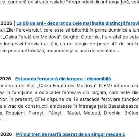
ale, conducători ai sucursalelor întreprinderii din întreaga țară, veter
.2026
|
La 99 de ani - decorat cu cele mai înalte distincții ferov
nul Zilei Feroviarului, care este sărbătorită în prima duminică a lun
t „Calea Ferată din Moldova”, Serghei Cotelinic, l-a vizitat pe ve
i longevivi feroviari ai țării, cu un stagiu de peste 42 de ani î
ite personal felicitări, recunoștință și urări de sănătate....
.2026
|
Estacada feroviară din Iargara – disponibilă
rinderea de Stat „Calea Ferată din Moldova” (CFM) informează de
a în funcțiune a estacadei feroviare din Iargara, care este di
ilor. În prezent, CFM dispune de 19 estacade feroviare funcționa
ale vrac de construcții, amplasate în întreaga țară: Basarabeasca
, Rogojeni, Florești, Fălești, Răuțel, Mateuți, Drochia, Brătușe
....
.2026
|
Primul tren de marfă operat de un singur mecanic