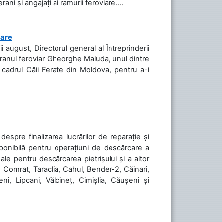
ani și angajați ai ramurii feroviare....
iare
ii august, Directorul general al Întreprinderii
teranul feroviar Gheorghe Maluda, unul dintre
n cadrul Căii Ferate din Moldova, pentru a-i
spre finalizarea lucrărilor de reparație și
sponibilă pentru operațiuni de descărcare a
le pentru descărcarea pietrișului și a altor
, Comrat, Taraclia, Cahul, Bender-2, Căinari,
ni, Lipcani, Vălcineț, Cimișlia, Căușeni și