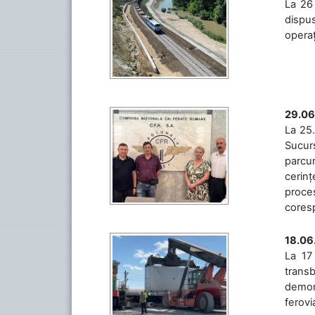
La 26 
dispus
operaț
29.06
La 25.
Sucurs
parcu
cerinț
proces
coresp
18.06
La 17
trans
demons
ferovia