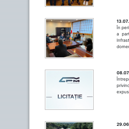
13.07
În per
a par
Infras
domeniu
08.07
Întrep
privin
expuse 
29.06