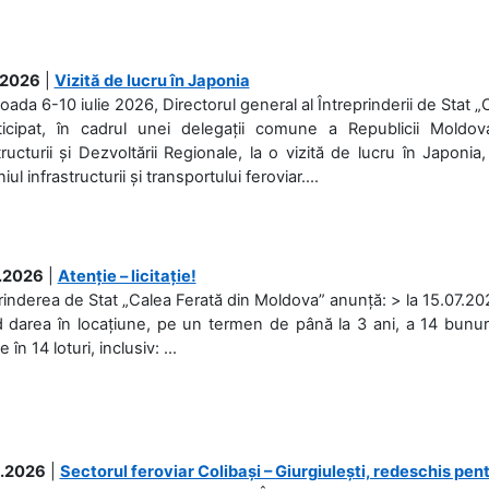
.2026
|
Vizită de lucru în Japonia
ioada 6-10 iulie 2026, Directorul general al Întreprinderii de Stat 
ticipat, în cadrul unei delegații comune a Republicii Moldova
tructurii și Dezvoltării Regionale, la o vizită de lucru în Japonia,
l infrastructurii și transportului feroviar....
.2026
|
Atenție – licitație!
rinderea de Stat „Calea Ferată din Moldova” anunță: > la 15.07.2026
d darea în locațiune, pe un termen de până la 3 ani, a 14 bunuri
în 14 loturi, inclusiv: ...
.2026
|
Sectorul feroviar Colibași – Giurgiulești, redeschis pent