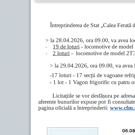
Întreprinderea de Stat „Calea Ferată
> la
28.04.2026, ora 09.00,
va avea l
-
19 de loturi
- locomotive de model
-
2 loturi
- locomotive de model
2
Т
>
la
29.04.2026
, ora 09.00, va avea 
-17 loturi - 17 secții de vagoane ref
- 1 lot - 1 Vagon frigorific cu patru
Licitațiile se vor desfășura pe adre
aferente bunurilor expuse pot fi consultat
pagina oficială a întreprinderii:
www.
cfm
06.08