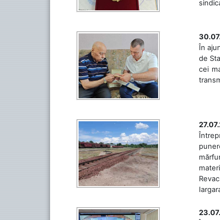
sindic
30.07
În aju
de Sta
cei ma
transm
27.07
Întrep
punere
mărfur
materi
Revaca
Iargara
23.07