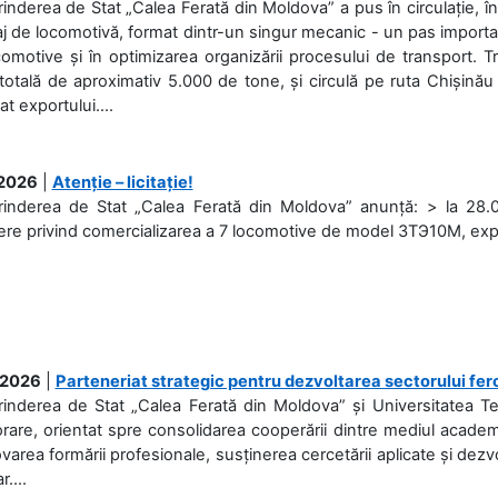
rinderea de Stat „Calea Ferată din Moldova” a pus în circulație, 
j de locomotivă, format dintr-un singur mecanic - un pas important
omotive și în optimizarea organizării procesului de transport.
otală de aproximativ 5.000 de tone, și circulă pe ruta Chișinău
at exportului....
.2026
|
Atenție – licitație!
rinderea de Stat „Calea Ferată din Moldova” anunță: > la 28.07
re privind comercializarea a 7 locomotive de model 3ТЭ10М, expuse
.2026
|
Parteneriat strategic pentru dezvoltarea sectorului fer
prinderea de Stat „Calea Ferată din Moldova” și Universitatea 
rare, orientat spre consolidarea cooperării dintre mediul academi
area formării profesionale, susținerea cercetării aplicate și dez
r....