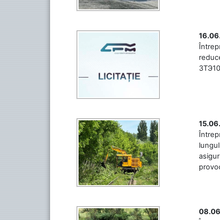
16.06
Între
reduce
3ТЭ10М
15.06
Întrep
lungul
asigur
provoc
08.06