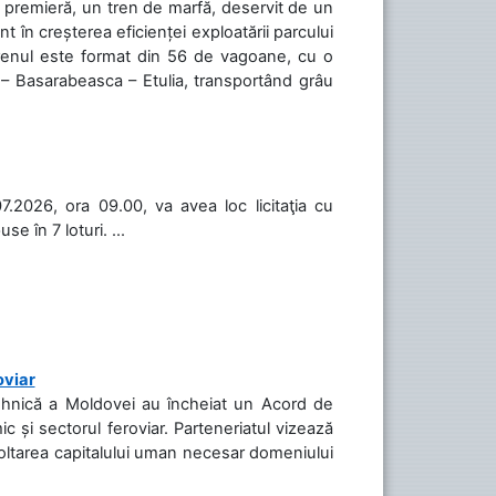
în premieră, un tren de marfă, deservit de un
 în creșterea eficienței exploatării parcului
 Trenul este format din 56 de vagoane, cu o
 – Basarabeasca – Etulia, transportând grâu
.2026, ora 09.00, va avea loc licitaţia cu
 în 7 loturi. ...
oviar
Tehnică a Moldovei au încheiat un Acord de
c și sectorul feroviar. Parteneriatul vizează
voltarea capitalului uman necesar domeniului