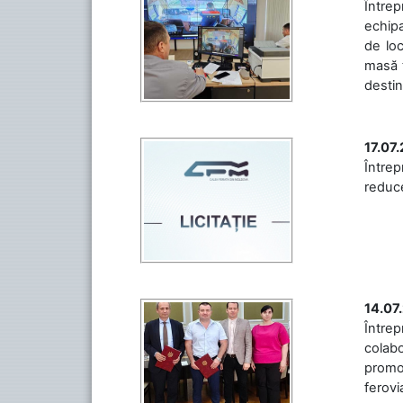
Întrep
echipa
de loc
masă t
destin
17.07
Întrep
reduce
14.07
Între
colabo
promov
ferovia