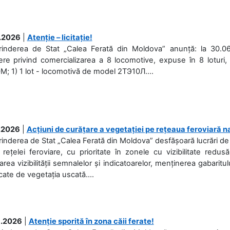
.2026
|
Atenție – licitație!
prinderea de Stat „Calea Ferată din Moldova” anunță: la 30.06
re privind comercializarea a 8 locomotive, expuse în 8 loturi, 
; 1) 1 lot - locomotivă de model 2ТЭ10Л....
.2026
|
Acțiuni de curățare a vegetației pe rețeaua feroviară n
rinderea de Stat „Calea Ferată din Moldova” desfășoară lucrări de d
 rețelei feroviare, cu prioritate în zonele cu vizibilitate redu
area vizibilității semnalelor și indicatoarelor, menținerea gabaritul
ate de vegetația uscată....
.2026
|
Atenție sporită în zona căii ferate!