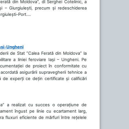
Ferată din Moldova”, dl Serghei Cotelinic, a
și – Giurgiulești, precum și redeschiderea
rgiulești-Port....
Iași-Ungheni
nderii de Stat ”Calea Ferată din Moldova” la
litare a liniei feroviare Iași – Ungheni. Pe
ocumentației de proiect în conformitate cu
acordată asigurării supravegherii tehnice a
de experți ce dețin certificate și calificări
va” a realizat cu succes o operațiune de
tament îngust pe linie cu ecartament larg,
a fluxuri eficiente de mărfuri între rețelele