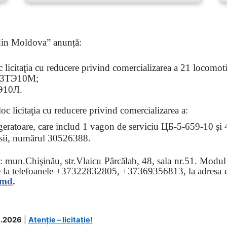
 din Moldova” anunță:
oc
licitaţia
cu reducere privind comercializarea a 21 locomotiv
3
ТЭ
10
М
;
Э
10
Л
.
loc licitaţia cu reducere
privind comercializarea a:
rigeratoare, care includ 1 vagon de serviciu ЦБ-5-659-10 și
 osii, numărul 30526388.
sa: mun.Chişinău, str.Vlaicu Pârcălab, 48, sala nr.51.
Modul d
e la
telefoanele
+37322832805, +37369356813, la adresa el
.md
.
.2026
|
Atenție – licitație!