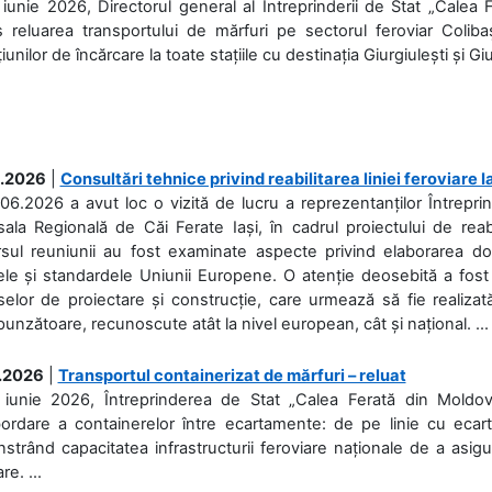
iunie 2026, Directorul general al Întreprinderii de Stat „Calea 
 reluarea transportului de mărfuri pe sectorul feroviar Coliba
iunilor de încărcare la toate stațiile cu destinația Giurgiulești și Giu
.2026
|
Consultări tehnice privind reabilitarea liniei feroviare 
06.2026 a avut loc o vizită de lucru a reprezentanților Întrepri
ala Regională de Căi Ferate Iași, în cadrul proiectului de reabi
rsul reuniunii au fost examinate aspecte privind elaborarea d
ele și standardele Uniunii Europene. O atenție deosebită a fost 
elor de proiectare și construcție, care urmează să fie realizată 
unzătoare, recunoscute atât la nivel european, cât și național. ...
.2026
|
Transportul containerizat de mărfuri – reluat
 iunie 2026, Întreprinderea de Stat „Calea Ferată din Moldo
bordare a containerelor între ecartamente: de pe linie cu ecar
trând capacitatea infrastructurii feroviare naționale de a asigur
re. ...