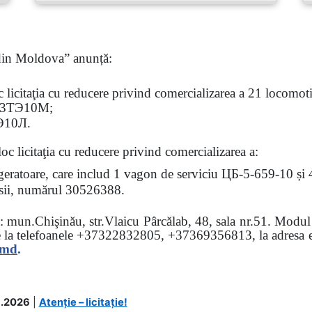
 din Moldova” anunță:
oc
licitaţia
cu reducere privind comercializarea a 21 locomotiv
3
ТЭ
10
М
;
Э
10
Л
.
loc licitaţia cu reducere
privind comercializarea a:
rigeratoare, care includ 1 vagon de serviciu ЦБ-5-659-10 și
 osii, numărul 30526388.
sa: mun.Chişinău, str.Vlaicu Pârcălab, 48, sala nr.51.
Modul d
e la
telefoanele
+37322832805, +37369356813, la adresa el
.md
.
.2026
|
Atenție – licitație!