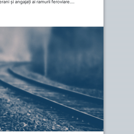
ani și angajați ai ramurii feroviare....