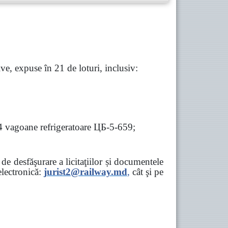
e, expuse în 21 de loturi, inclusiv:
 4 vagoane refrigeratoare ЦБ-5-659;
e desfăşurare a licitaţiilor și documentele
ectronică:
jurist2@railway.md
,
cât şi
pe