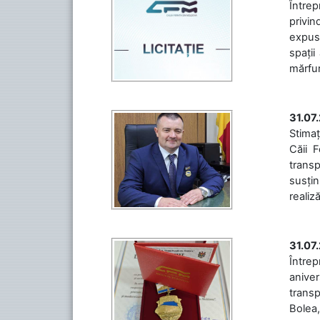
Întrep
privin
expuse
spații
mărfuri
31.07
Stimaț
Căii 
transp
susțin
realiz
31.07
Între
aniver
transp
Bolea,