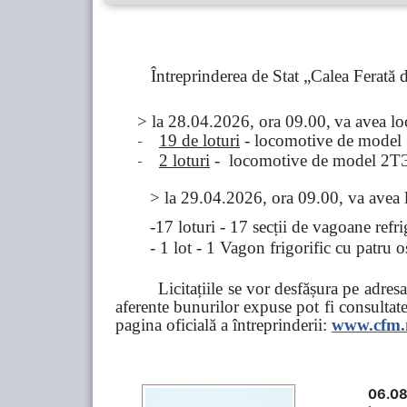
Întreprinderea de Stat „Calea Ferată
> la
28.04.2026, ora 09.00,
va avea l
-
19 de loturi
- locomotive de model
-
2 loturi
- locomotive de model
2
Т
>
la
29.04.2026
, ora 09.00, va avea 
-17 loturi - 17 secții de vagoane ref
- 1 lot - 1 Vagon frigorific cu patru
Licitațiile se vor desfășura pe adre
aferente bunurilor expuse pot fi consultat
pagina oficială a întreprinderii:
www.
cfm
06.08