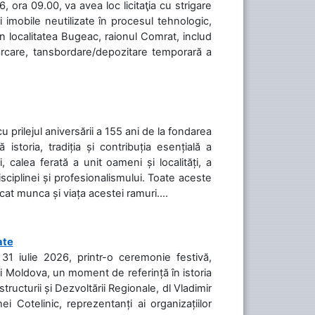
 ora 09.00, va avea loc licitaţia cu strigare
 imobile neutilizate în procesul tehnologic,
în localitatea Bugeac, raionul Comrat, includ
cărcare, tansbordare/depozitare temporară a
cu prilejul aniversării a 155 ani de la fondarea
toria, tradiția și contribuția esențială a
, calea ferată a unit oameni și localități, a
isciplinei și profesionalismului. Toate aceste
icat munca și viața acestei ramuri....
ate
31 iulie 2026, printr-o ceremonie festivă,
cii Moldova, un moment de referință în istoria
tructurii și Dezvoltării Regionale, dl Vladimir
i Cotelinic, reprezentanți ai organizațiilor