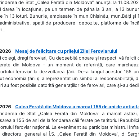
rinderea de Stat „Calea Ferată din Moldova” anunță: la 11.08.2026,
d darea în locațiune, pe un termen de până la 3 ani, a 13 bunuri
 în 13 loturi. Bunurile, amplasate în mun.Chișinău, mun.Bălți și 
 administrative, spații de producere, depozite, platforme de în
....
.2026
|
Mesaj de felicitare cu prilejul Zilei Feroviarului
i colegi, dragi feroviari, Cu deosebită onoare și respect, vă felicit 
Ferate din Moldova – un moment de referință, care marchează is
ortului feroviar la dezvoltarea țării. De-a lungul acestor 155 ani
ut economia țării și a reprezentat un simbol al responsabilității, d
ări au fost posibile datorită generațiilor de feroviari, care și-au ded
.2026
|
Calea Ferată din Moldova a marcat 155 de ani de activit
prinderea de Stat „Calea Ferată din Moldova” a marcat astăzi, 
sarea a 155 de ani de la fondarea căii ferate pe teritoriul Republi
ortului feroviar național. La eveniment au participat ministrul Infras
 directorul general al Î.S. „Calea Ferată din Moldova”, dl Serghe