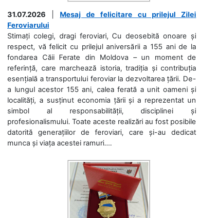
31.07.2026
|
Mesaj de felicitare cu prilejul Zilei
Feroviarului
Stimați colegi, dragi feroviari, Cu deosebită onoare și
respect, vă felicit cu prilejul aniversării a 155 ani de la
fondarea Căii Ferate din Moldova – un moment de
referință, care marchează istoria, tradiția și contribuția
esențială a transportului feroviar la dezvoltarea țării. De-
a lungul acestor 155 ani, calea ferată a unit oameni și
localități, a susținut economia țării și a reprezentat un
simbol al responsabilității, disciplinei și
profesionalismului. Toate aceste realizări au fost posibile
datorită generațiilor de feroviari, care și-au dedicat
munca și viața acestei ramuri....