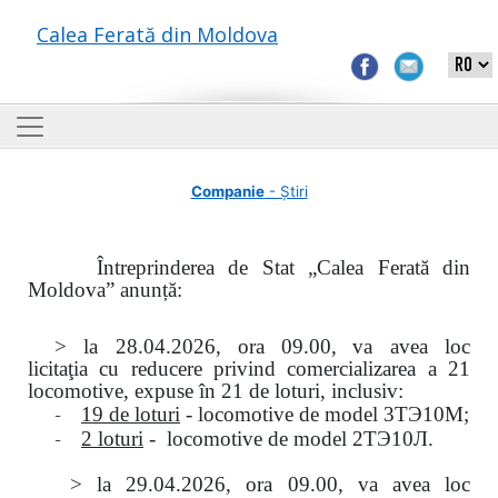
Calea Ferată din Moldova
Companie
- Știri
Întreprinderea de Stat „Calea Ferată din
Moldova” anunță:
> la
28.04.2026, ora 09.00,
va avea loc
licitaţia
cu reducere privind comercializarea a 21
locomotive, expuse în 21 de loturi, inclusiv:
-
19 de loturi
- locomotive de model
3
ТЭ
10
М
;
-
2 loturi
- locomotive de model
2
ТЭ
10
Л
.
>
la
29.04.2026
, ora 09.00, va avea loc