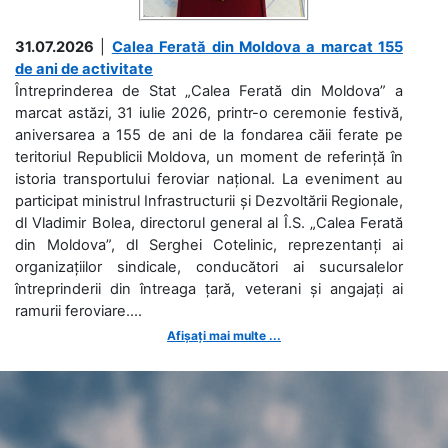
31.07.2026
|
Calea Ferată din Moldova a marcat 155
de ani de activitate
Întreprinderea de Stat „Calea Ferată din Moldova” a
marcat astăzi, 31 iulie 2026, printr-o ceremonie festivă,
aniversarea a 155 de ani de la fondarea căii ferate pe
teritoriul Republicii Moldova, un moment de referință în
istoria transportului feroviar național. La eveniment au
participat ministrul Infrastructurii și Dezvoltării Regionale,
dl Vladimir Bolea, directorul general al Î.S. „Calea Ferată
din Moldova”, dl Serghei Cotelinic, reprezentanți ai
organizațiilor sindicale, conducători ai sucursalelor
întreprinderii din întreaga țară, veterani și angajați ai
ramurii feroviare....
Afișați mai multe ...