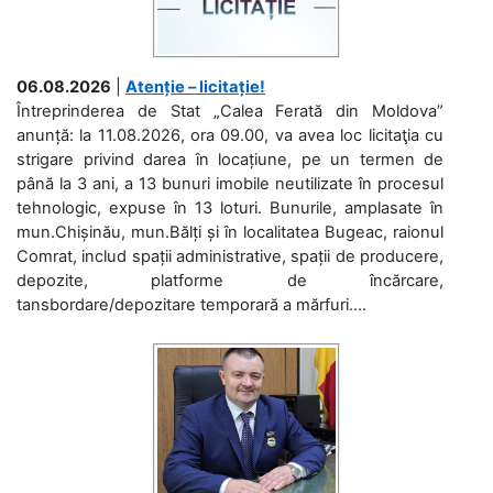
06.08.2026
|
Atenție – licitație!
Întreprinderea de Stat „Calea Ferată din Moldova”
anunță: la 11.08.2026, ora 09.00, va avea loc licitaţia cu
strigare privind darea în locațiune, pe un termen de
până la 3 ani, a 13 bunuri imobile neutilizate în procesul
tehnologic, expuse în 13 loturi. Bunurile, amplasate în
mun.Chișinău, mun.Bălți și în localitatea Bugeac, raionul
Comrat, includ spații administrative, spații de producere,
depozite, platforme de încărcare,
tansbordare/depozitare temporară a mărfuri....