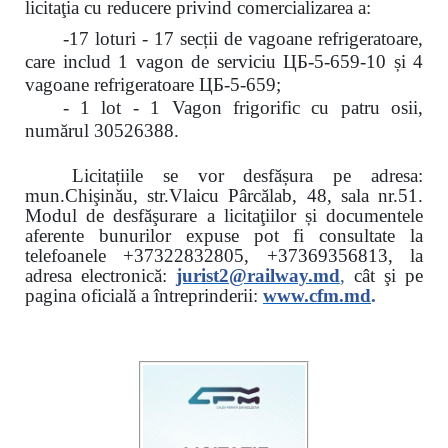
licitaţia cu reducere
privind comercializarea a:
-17 loturi - 17 secții de vagoane refrigeratoare,
care includ 1 vagon de serviciu ЦБ-5-659-10 și 4
vagoane refrigeratoare ЦБ-5-659;
- 1 lot - 1 Vagon frigorific cu patru osii,
numărul 30526388.
Licitațiile se vor desfășura pe adresa:
mun.Chişinău, str.Vlaicu Pârcălab, 48, sala nr.51.
Modul de desfăşurare a licitaţiilor și documentele
aferente bunurilor expuse pot fi consultate la
telefoanele
+37322832805, +37369356813, la
adresa electronică:
jurist2@railway.md
,
cât şi
pe
pagina oficială a întreprinderii:
www.
cfm.md
.