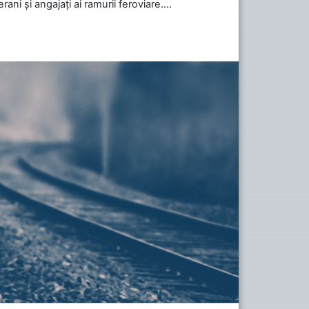
ani și angajați ai ramurii feroviare....