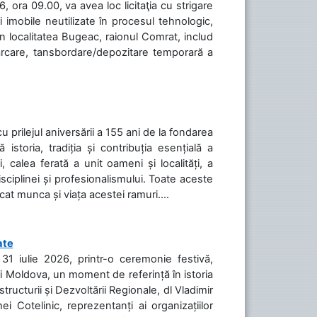
 ora 09.00, va avea loc licitaţia cu strigare
 imobile neutilizate în procesul tehnologic,
în localitatea Bugeac, raionul Comrat, includ
cărcare, tansbordare/depozitare temporară a
cu prilejul aniversării a 155 ani de la fondarea
toria, tradiția și contribuția esențială a
, calea ferată a unit oameni și localități, a
isciplinei și profesionalismului. Toate aceste
icat munca și viața acestei ramuri....
ate
31 iulie 2026, printr-o ceremonie festivă,
cii Moldova, un moment de referință în istoria
tructurii și Dezvoltării Regionale, dl Vladimir
i Cotelinic, reprezentanți ai organizațiilor