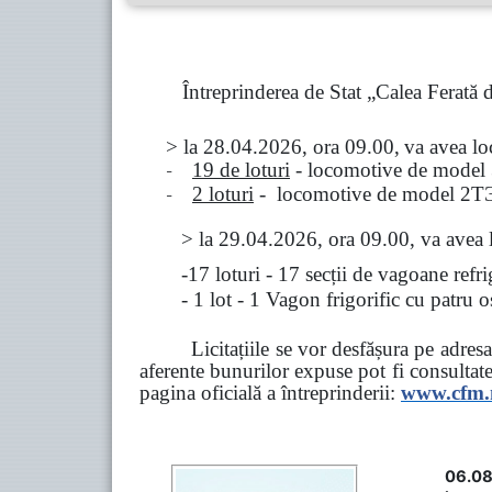
Întreprinderea de Stat „Calea Ferată
> la
28.04.2026, ora 09.00,
va avea l
-
19 de loturi
- locomotive de model
-
2 loturi
- locomotive de model
2
Т
>
la
29.04.2026
, ora 09.00, va avea 
-17 loturi - 17 secții de vagoane ref
- 1 lot - 1 Vagon frigorific cu patru
Licitațiile se vor desfășura pe adre
aferente bunurilor expuse pot fi consultat
pagina oficială a întreprinderii:
www.
cfm
06.08