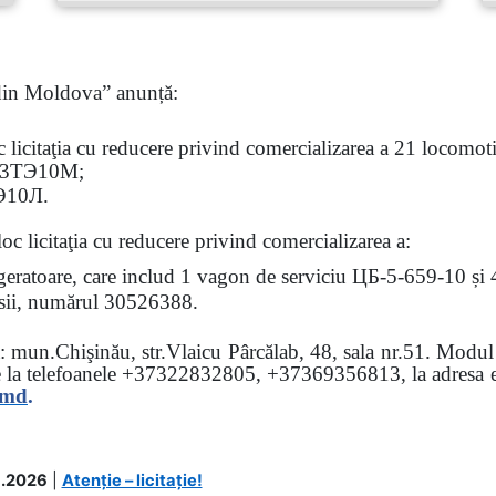
 din Moldova” anunță:
oc
licitaţia
cu reducere privind comercializarea a 21 locomotiv
3
ТЭ
10
М
;
Э
10
Л
.
loc licitaţia cu reducere
privind comercializarea a:
rigeratoare, care includ 1 vagon de serviciu ЦБ-5-659-10 și
 osii, numărul 30526388.
sa: mun.Chişinău, str.Vlaicu Pârcălab, 48, sala nr.51.
Modul d
e la
telefoanele
+37322832805, +37369356813, la adresa el
.md
.
.2026
|
Atenție – licitație!