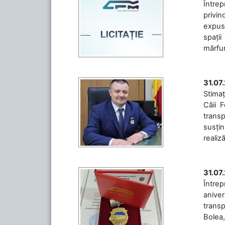
Întrep
privin
expuse
spații
mărfuri
31.07
Stimaț
Căii 
transp
susțin
realiz
31.07
Între
aniver
transp
Bolea,