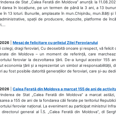
rinderea de Stat „Calea Ferată din Moldova” anunță: la 11.08.2026,
d darea în locațiune, pe un termen de până la 3 ani, a 13 bunuri
 în 13 loturi. Bunurile, amplasate în mun.Chișinău, mun.Bălți și 
 administrative, spații de producere, depozite, platforme de în
....
.2026
|
Mesaj de felicitare cu prilejul Zilei Feroviarului
i colegi, dragi feroviari, Cu deosebită onoare și respect, vă felicit 
Ferate din Moldova – un moment de referință, care marchează is
ortului feroviar la dezvoltarea țării. De-a lungul acestor 155 ani
ut economia țării și a reprezentat un simbol al responsabilității, d
ări au fost posibile datorită generațiilor de feroviari, care și-au ded
.2026
|
Calea Ferată din Moldova a marcat 155 de ani de activit
prinderea de Stat „Calea Ferată din Moldova” a marcat astăzi, 
sarea a 155 de ani de la fondarea căii ferate pe teritoriul Republi
ortului feroviar național. La eveniment au participat ministrul Infras
 directorul general al Î.S. „Calea Ferată din Moldova”, dl Serghe