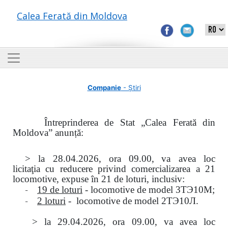
Calea Ferată din Moldova
Companie
- Știri
Întreprinderea de Stat „Calea Ferată din
Moldova” anunță:
> la
28.04.2026, ora 09.00,
va avea loc
licitaţia
cu reducere privind comercializarea a 21
locomotive, expuse în 21 de loturi, inclusiv:
-
19 de loturi
- locomotive de model
3
ТЭ
10
М
;
-
2 loturi
- locomotive de model
2
ТЭ
10
Л
.
>
la
29.04.2026
, ora 09.00, va avea loc