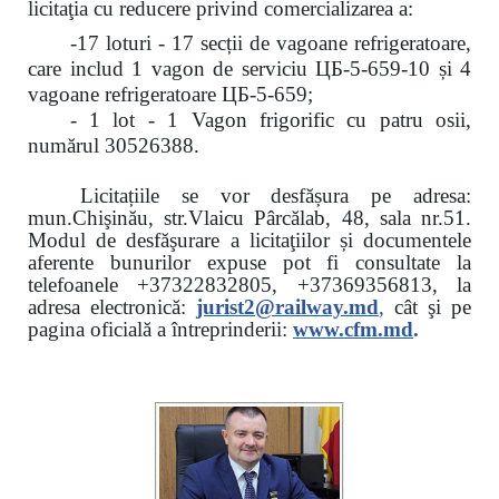
licitaţia cu reducere
privind comercializarea a:
-17 loturi - 17 secții de vagoane refrigeratoare,
care includ 1 vagon de serviciu ЦБ-5-659-10 și 4
vagoane refrigeratoare ЦБ-5-659;
- 1 lot - 1 Vagon frigorific cu patru osii,
numărul 30526388.
Licitațiile se vor desfășura pe adresa:
mun.Chişinău, str.Vlaicu Pârcălab, 48, sala nr.51.
Modul de desfăşurare a licitaţiilor și documentele
aferente bunurilor expuse pot fi consultate la
telefoanele
+37322832805, +37369356813, la
adresa electronică:
jurist2@railway.md
,
cât şi
pe
pagina oficială a întreprinderii:
www.
cfm.md
.