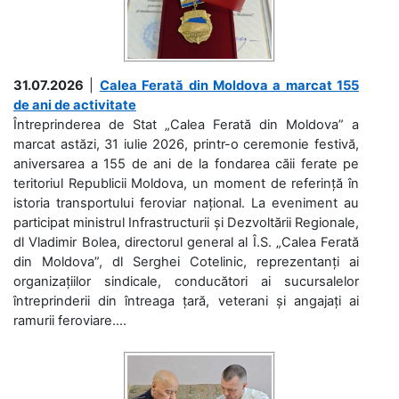
31.07.2026
|
Calea Ferată din Moldova a marcat 155
de ani de activitate
Întreprinderea de Stat „Calea Ferată din Moldova” a
marcat astăzi, 31 iulie 2026, printr-o ceremonie festivă,
aniversarea a 155 de ani de la fondarea căii ferate pe
teritoriul Republicii Moldova, un moment de referință în
istoria transportului feroviar național. La eveniment au
participat ministrul Infrastructurii și Dezvoltării Regionale,
dl Vladimir Bolea, directorul general al Î.S. „Calea Ferată
din Moldova”, dl Serghei Cotelinic, reprezentanți ai
organizațiilor sindicale, conducători ai sucursalelor
întreprinderii din întreaga țară, veterani și angajați ai
ramurii feroviare....