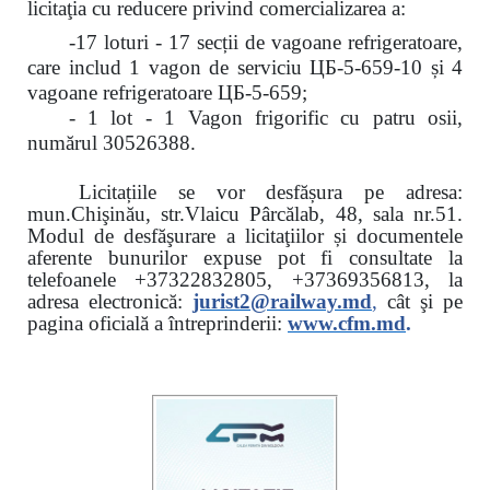
licitaţia cu reducere
privind comercializarea a:
-17 loturi - 17 secții de vagoane refrigeratoare,
care includ 1 vagon de serviciu ЦБ-5-659-10 și 4
vagoane refrigeratoare ЦБ-5-659;
- 1 lot - 1 Vagon frigorific cu patru osii,
numărul 30526388.
Licitațiile se vor desfășura pe adresa:
mun.Chişinău, str.Vlaicu Pârcălab, 48, sala nr.51.
Modul de desfăşurare a licitaţiilor și documentele
aferente bunurilor expuse pot fi consultate la
telefoanele
+37322832805, +37369356813, la
adresa electronică:
jurist2@railway.md
,
cât şi
pe
pagina oficială a întreprinderii:
www.
cfm.md
.