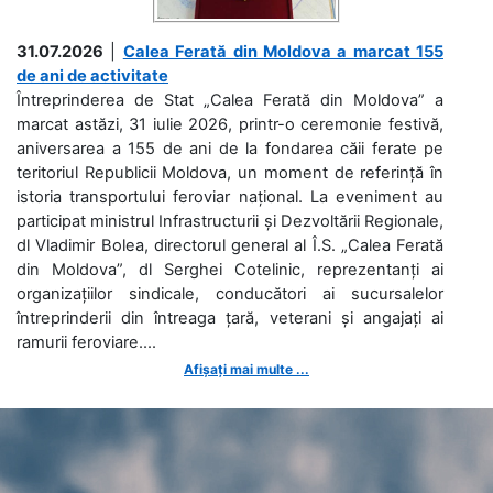
31.07.2026
|
Calea Ferată din Moldova a marcat 155
de ani de activitate
Întreprinderea de Stat „Calea Ferată din Moldova” a
marcat astăzi, 31 iulie 2026, printr-o ceremonie festivă,
aniversarea a 155 de ani de la fondarea căii ferate pe
teritoriul Republicii Moldova, un moment de referință în
istoria transportului feroviar național. La eveniment au
participat ministrul Infrastructurii și Dezvoltării Regionale,
dl Vladimir Bolea, directorul general al Î.S. „Calea Ferată
din Moldova”, dl Serghei Cotelinic, reprezentanți ai
organizațiilor sindicale, conducători ai sucursalelor
întreprinderii din întreaga țară, veterani și angajați ai
ramurii feroviare....
Afișați mai multe ...