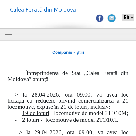
Calea Ferată din Moldova
Companie
- Știri
Întreprinderea de Stat „Calea Ferată din
Moldova” anunță:
> la
28.04.2026, ora 09.00,
va avea loc
licitaţia
cu reducere privind comercializarea a 21
locomotive, expuse în 21 de loturi, inclusiv:
-
19 de loturi
- locomotive de model
3
ТЭ
10
М
;
-
2 loturi
- locomotive de model
2
ТЭ
10
Л
.
>
la
29.04.2026
, ora 09.00, va avea loc