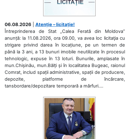
06.08.2026
|
Atenție – licitație!
Întreprinderea de Stat „Calea Ferată din Moldova”
anunță: la 11.08.2026, ora 09.00, va avea loc licitaţia cu
strigare privind darea în locațiune, pe un termen de
până la 3 ani, a 13 bunuri imobile neutilizate în procesul
tehnologic, expuse în 13 loturi. Bunurile, amplasate în
mun.Chișinău, mun.Bălți și în localitatea Bugeac, raionul
Comrat, includ spații administrative, spații de producere,
depozite, platforme de încărcare,
tansbordare/depozitare temporară a mărfuri....