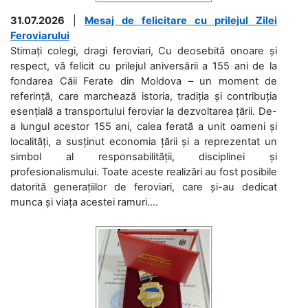
31.07.2026
|
Mesaj de felicitare cu prilejul Zilei
Feroviarului
Stimați colegi, dragi feroviari, Cu deosebită onoare și
respect, vă felicit cu prilejul aniversării a 155 ani de la
fondarea Căii Ferate din Moldova – un moment de
referință, care marchează istoria, tradiția și contribuția
esențială a transportului feroviar la dezvoltarea țării. De-
a lungul acestor 155 ani, calea ferată a unit oameni și
localități, a susținut economia țării și a reprezentat un
simbol al responsabilității, disciplinei și
profesionalismului. Toate aceste realizări au fost posibile
datorită generațiilor de feroviari, care și-au dedicat
munca și viața acestei ramuri....