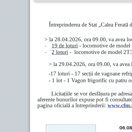
Întreprinderea de Stat „Calea Ferată
> la
28.04.2026, ora 09.00,
va avea l
-
19 de loturi
- locomotive de model
-
2 loturi
- locomotive de model
2
Т
>
la
29.04.2026
, ora 09.00, va avea 
-17 loturi - 17 secții de vagoane ref
- 1 lot - 1 Vagon frigorific cu patru
Licitațiile se vor desfășura pe adre
aferente bunurilor expuse pot fi consultat
pagina oficială a întreprinderii:
www.
cfm
06.08