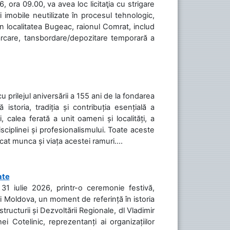
 ora 09.00, va avea loc licitaţia cu strigare
 imobile neutilizate în procesul tehnologic,
în localitatea Bugeac, raionul Comrat, includ
cărcare, tansbordare/depozitare temporară a
cu prilejul aniversării a 155 ani de la fondarea
toria, tradiția și contribuția esențială a
, calea ferată a unit oameni și localități, a
isciplinei și profesionalismului. Toate aceste
icat munca și viața acestei ramuri....
ate
31 iulie 2026, printr-o ceremonie festivă,
cii Moldova, un moment de referință în istoria
tructurii și Dezvoltării Regionale, dl Vladimir
i Cotelinic, reprezentanți ai organizațiilor