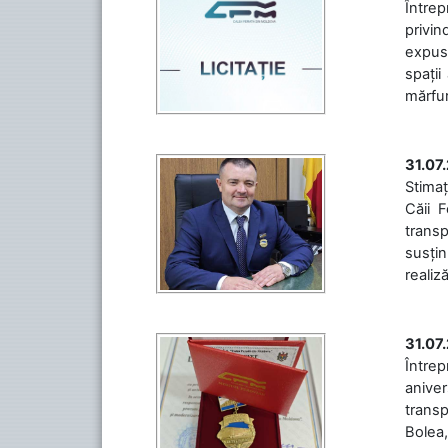
Întrep
privin
expuse
spații
mărfuri
31.07
Stimaț
Căii 
transp
susțin
realiz
31.07
Între
aniver
transp
Bolea,