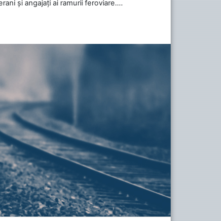
ani și angajați ai ramurii feroviare....