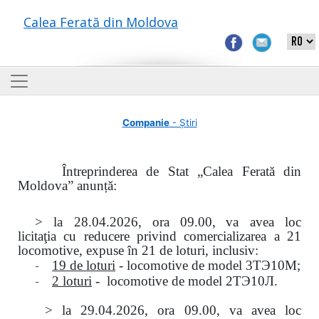
Calea Ferată din Moldova
Companie
- Știri
Întreprinderea de Stat „Calea Ferată din
Moldova” anunță:
> la
28.04.2026, ora 09.00,
va avea loc
licitaţia
cu reducere privind comercializarea a 21
locomotive, expuse în 21 de loturi, inclusiv:
-
19 de loturi
- locomotive de model
3
ТЭ
10
М
;
-
2 loturi
- locomotive de model
2
ТЭ
10
Л
.
>
la
29.04.2026
, ora 09.00, va avea loc