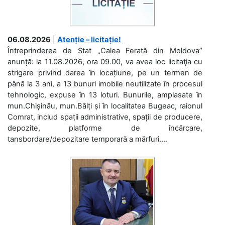
06.08.2026
|
Atenție – licitație!
Întreprinderea de Stat „Calea Ferată din Moldova”
anunță: la 11.08.2026, ora 09.00, va avea loc licitaţia cu
strigare privind darea în locațiune, pe un termen de
până la 3 ani, a 13 bunuri imobile neutilizate în procesul
tehnologic, expuse în 13 loturi. Bunurile, amplasate în
mun.Chișinău, mun.Bălți și în localitatea Bugeac, raionul
Comrat, includ spații administrative, spații de producere,
depozite, platforme de încărcare,
tansbordare/depozitare temporară a mărfuri....