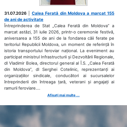
31.07.2026
|
Calea Ferată din Moldova a marcat 155
de ani de activitate
Întreprinderea de Stat „Calea Ferată din Moldova” a
marcat astăzi, 31 iulie 2026, printr-o ceremonie festivă,
aniversarea a 155 de ani de la fondarea căii ferate pe
teritoriul Republicii Moldova, un moment de referință în
istoria transportului feroviar național. La eveniment au
participat ministrul Infrastructurii și Dezvoltării Regionale,
dl Vladimir Bolea, directorul general al Î.S. „Calea Ferată
din Moldova”, dl Serghei Cotelinic, reprezentanți ai
organizațiilor sindicale, conducători ai sucursalelor
întreprinderii din întreaga țară, veterani și angajați ai
ramurii feroviare....
Afișați mai multe ...