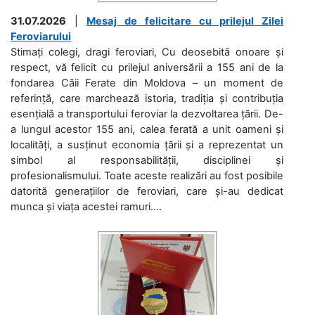
31.07.2026
|
Mesaj de felicitare cu prilejul Zilei
Feroviarului
Stimați colegi, dragi feroviari, Cu deosebită onoare și
respect, vă felicit cu prilejul aniversării a 155 ani de la
fondarea Căii Ferate din Moldova – un moment de
referință, care marchează istoria, tradiția și contribuția
esențială a transportului feroviar la dezvoltarea țării. De-
a lungul acestor 155 ani, calea ferată a unit oameni și
localități, a susținut economia țării și a reprezentat un
simbol al responsabilității, disciplinei și
profesionalismului. Toate aceste realizări au fost posibile
datorită generațiilor de feroviari, care și-au dedicat
munca și viața acestei ramuri....