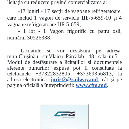
licitaţia cu reducere
privind comercializarea a:
-17 loturi - 17 secții de vagoane refrigeratoare,
care includ 1 vagon de serviciu ЦБ-5-659-10 și 4
vagoane refrigeratoare ЦБ-5-659;
- 1 lot - 1 Vagon frigorific cu patru osii,
numărul 30526388.
Licitațiile se vor desfășura pe adresa:
mun.Chişinău, str.Vlaicu Pârcălab, 48, sala nr.51.
Modul de desfăşurare a licitaţiilor și documentele
aferente bunurilor expuse pot fi consultate la
telefoanele
+37322832805, +37369356813, la
adresa electronică:
jurist2@railway.md
,
cât şi
pe
pagina oficială a întreprinderii:
www.
cfm.md
.