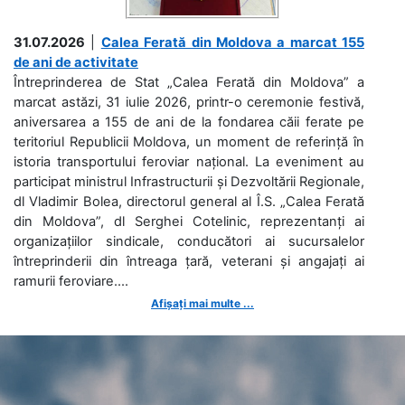
31.07.2026
|
Calea Ferată din Moldova a marcat 155
de ani de activitate
Întreprinderea de Stat „Calea Ferată din Moldova” a
marcat astăzi, 31 iulie 2026, printr-o ceremonie festivă,
aniversarea a 155 de ani de la fondarea căii ferate pe
teritoriul Republicii Moldova, un moment de referință în
istoria transportului feroviar național. La eveniment au
participat ministrul Infrastructurii și Dezvoltării Regionale,
dl Vladimir Bolea, directorul general al Î.S. „Calea Ferată
din Moldova”, dl Serghei Cotelinic, reprezentanți ai
organizațiilor sindicale, conducători ai sucursalelor
întreprinderii din întreaga țară, veterani și angajați ai
ramurii feroviare....
Afișați mai multe ...