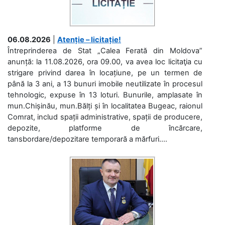
06.08.2026
|
Atenție – licitație!
Întreprinderea de Stat „Calea Ferată din Moldova”
anunță: la 11.08.2026, ora 09.00, va avea loc licitaţia cu
strigare privind darea în locațiune, pe un termen de
până la 3 ani, a 13 bunuri imobile neutilizate în procesul
tehnologic, expuse în 13 loturi. Bunurile, amplasate în
mun.Chișinău, mun.Bălți și în localitatea Bugeac, raionul
Comrat, includ spații administrative, spații de producere,
depozite, platforme de încărcare,
tansbordare/depozitare temporară a mărfuri....