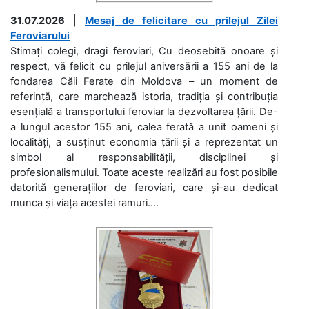
31.07.2026
|
Mesaj de felicitare cu prilejul Zilei
Feroviarului
Stimați colegi, dragi feroviari, Cu deosebită onoare și
respect, vă felicit cu prilejul aniversării a 155 ani de la
fondarea Căii Ferate din Moldova – un moment de
referință, care marchează istoria, tradiția și contribuția
esențială a transportului feroviar la dezvoltarea țării. De-
a lungul acestor 155 ani, calea ferată a unit oameni și
localități, a susținut economia țării și a reprezentat un
simbol al responsabilității, disciplinei și
profesionalismului. Toate aceste realizări au fost posibile
datorită generațiilor de feroviari, care și-au dedicat
munca și viața acestei ramuri....