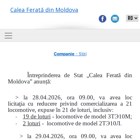
Calea Ferată din Moldova
Companie
- Știri
Întreprinderea de Stat „Calea Ferată din
Moldova” anunță:
> la
28.04.2026, ora 09.00,
va avea loc
licitaţia
cu reducere privind comercializarea a 21
locomotive, expuse în 21 de loturi, inclusiv:
-
19 de loturi
- locomotive de model
3
ТЭ
10
М
;
-
2 loturi
- locomotive de model
2
ТЭ
10
Л
.
>
la
29.04.2026
, ora 09.00, va avea loc