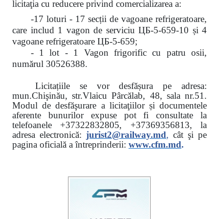
licitaţia cu reducere
privind comercializarea a:
-17 loturi - 17 secții de vagoane refrigeratoare,
care includ 1 vagon de serviciu ЦБ-5-659-10 și 4
vagoane refrigeratoare ЦБ-5-659;
- 1 lot - 1 Vagon frigorific cu patru osii,
numărul 30526388.
Licitațiile se vor desfășura pe adresa:
mun.Chişinău, str.Vlaicu Pârcălab, 48, sala nr.51.
Modul de desfăşurare a licitaţiilor și documentele
aferente bunurilor expuse pot fi consultate la
telefoanele
+37322832805, +37369356813, la
adresa electronică:
jurist2@railway.md
,
cât şi
pe
pagina oficială a întreprinderii:
www.
cfm.md
.