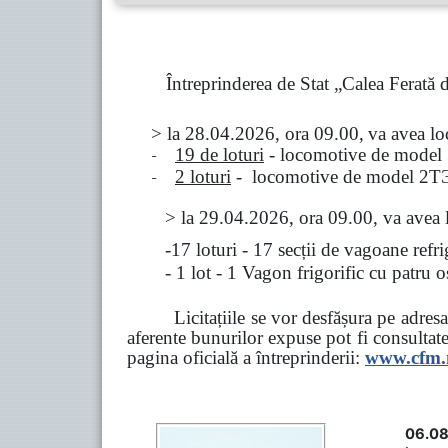
Întreprinderea de Stat „Calea Ferată
> la
28.04.2026, ora 09.00,
va avea l
-
19 de loturi
- locomotive de model
-
2 loturi
- locomotive de model
2
Т
>
la
29.04.2026
, ora 09.00, va avea 
-17 loturi - 17 secții de vagoane ref
- 1 lot - 1 Vagon frigorific cu patru
Licitațiile se vor desfășura pe adre
aferente bunurilor expuse pot fi consultat
pagina oficială a întreprinderii:
www.
cfm
06.08