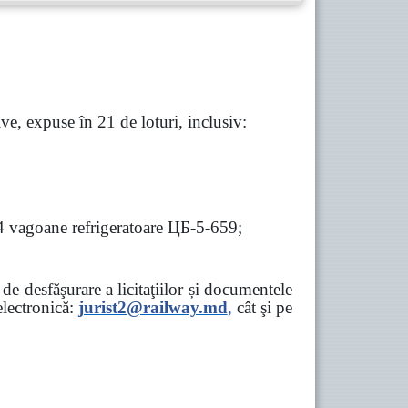
e, expuse în 21 de loturi, inclusiv:
 4 vagoane refrigeratoare ЦБ-5-659;
e desfăşurare a licitaţiilor și documentele
ectronică:
jurist2@railway.md
,
cât şi
pe