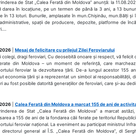
rinderea de Stat „Calea Ferată din Moldova” anunță: la 11.08.2026,
d darea în locațiune, pe un termen de până la 3 ani, a 13 bunuri
 în 13 loturi. Bunurile, amplasate în mun.Chișinău, mun.Bălți și 
 administrative, spații de producere, depozite, platforme de în
....
.2026
|
Mesaj de felicitare cu prilejul Zilei Feroviarului
i colegi, dragi feroviari, Cu deosebită onoare și respect, vă felicit 
Ferate din Moldova – un moment de referință, care marchează is
ortului feroviar la dezvoltarea țării. De-a lungul acestor 155 ani
ut economia țării și a reprezentat un simbol al responsabilității, d
ări au fost posibile datorită generațiilor de feroviari, care și-au ded
.2026
|
Calea Ferată din Moldova a marcat 155 de ani de activit
prinderea de Stat „Calea Ferată din Moldova” a marcat astăzi, 
sarea a 155 de ani de la fondarea căii ferate pe teritoriul Republi
ortului feroviar național. La eveniment au participat ministrul Infras
 directorul general al Î.S. „Calea Ferată din Moldova”, dl Serghe