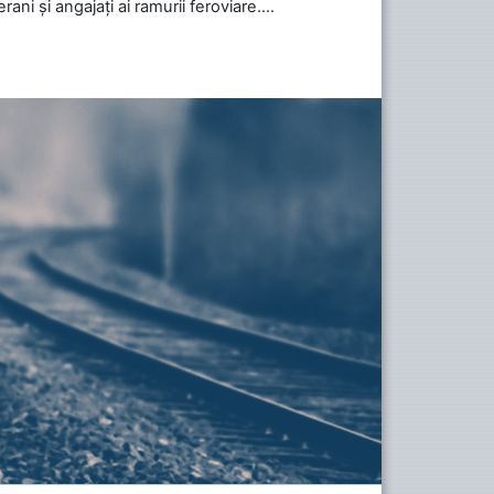
ani și angajați ai ramurii feroviare....