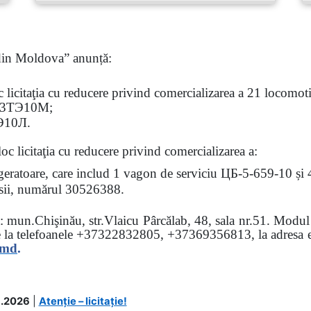
 din Moldova” anunță:
oc
licitaţia
cu reducere privind comercializarea a 21 locomotiv
3
ТЭ
10
М
;
Э
10
Л
.
loc licitaţia cu reducere
privind comercializarea a:
rigeratoare, care includ 1 vagon de serviciu ЦБ-5-659-10 și
 osii, numărul 30526388.
sa: mun.Chişinău, str.Vlaicu Pârcălab, 48, sala nr.51.
Modul d
e la
telefoanele
+37322832805, +37369356813, la adresa el
.md
.
.2026
|
Atenție – licitație!