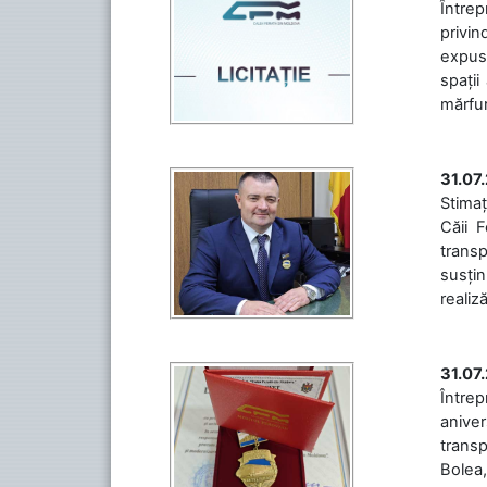
Întrep
privin
expuse
spații
mărfuri
31.07
Stimaț
Căii 
transp
susțin
realiz
31.07
Între
aniver
transp
Bolea,