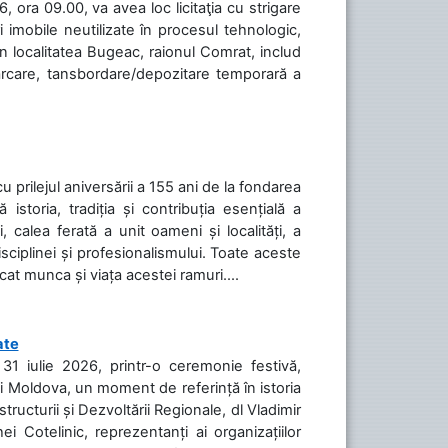
 ora 09.00, va avea loc licitaţia cu strigare
 imobile neutilizate în procesul tehnologic,
în localitatea Bugeac, raionul Comrat, includ
cărcare, tansbordare/depozitare temporară a
cu prilejul aniversării a 155 ani de la fondarea
toria, tradiția și contribuția esențială a
, calea ferată a unit oameni și localități, a
isciplinei și profesionalismului. Toate aceste
icat munca și viața acestei ramuri....
ate
31 iulie 2026, printr-o ceremonie festivă,
cii Moldova, un moment de referință în istoria
tructurii și Dezvoltării Regionale, dl Vladimir
i Cotelinic, reprezentanți ai organizațiilor