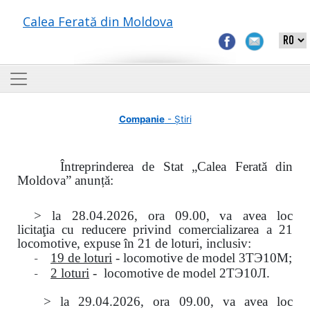
Calea Ferată din Moldova
Companie
- Știri
Întreprinderea de Stat „Calea Ferată din
Moldova” anunță:
> la
28.04.2026, ora 09.00,
va avea loc
licitaţia
cu reducere privind comercializarea a 21
locomotive, expuse în 21 de loturi, inclusiv:
-
19 de loturi
- locomotive de model
3
ТЭ
10
М
;
-
2 loturi
- locomotive de model
2
ТЭ
10
Л
.
>
la
29.04.2026
, ora 09.00, va avea loc