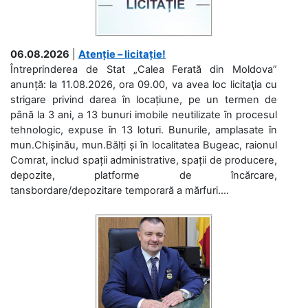
06.08.2026
|
Atenție – licitație!
Întreprinderea de Stat „Calea Ferată din Moldova”
anunță: la 11.08.2026, ora 09.00, va avea loc licitaţia cu
strigare privind darea în locațiune, pe un termen de
până la 3 ani, a 13 bunuri imobile neutilizate în procesul
tehnologic, expuse în 13 loturi. Bunurile, amplasate în
mun.Chișinău, mun.Bălți și în localitatea Bugeac, raionul
Comrat, includ spații administrative, spații de producere,
depozite, platforme de încărcare,
tansbordare/depozitare temporară a mărfuri....