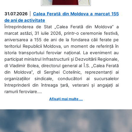
31.07.2026
|
Calea Ferată din Moldova a marcat 155
de ani de activitate
Întreprinderea de Stat „Calea Ferată din Moldova” a
marcat astăzi, 31 iulie 2026, printr-o ceremonie festivă,
aniversarea a 155 de ani de la fondarea căii ferate pe
teritoriul Republicii Moldova, un moment de referință în
istoria transportului feroviar național. La eveniment au
participat ministrul Infrastructurii și Dezvoltării Regionale,
dl Vladimir Bolea, directorul general al Î.S. „Calea Ferată
din Moldova”, dl Serghei Cotelinic, reprezentanți ai
organizațiilor sindicale, conducători ai sucursalelor
întreprinderii din întreaga țară, veterani și angajați ai
ramurii feroviare....
Afișați mai multe ...