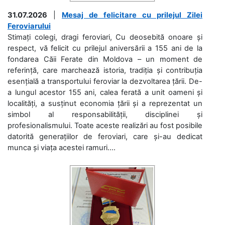
31.07.2026
|
Mesaj de felicitare cu prilejul Zilei
Feroviarului
Stimați colegi, dragi feroviari, Cu deosebită onoare și
respect, vă felicit cu prilejul aniversării a 155 ani de la
fondarea Căii Ferate din Moldova – un moment de
referință, care marchează istoria, tradiția și contribuția
esențială a transportului feroviar la dezvoltarea țării. De-
a lungul acestor 155 ani, calea ferată a unit oameni și
localități, a susținut economia țării și a reprezentat un
simbol al responsabilității, disciplinei și
profesionalismului. Toate aceste realizări au fost posibile
datorită generațiilor de feroviari, care și-au dedicat
munca și viața acestei ramuri....