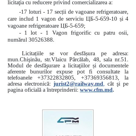
licitaţia cu reducere
privind comercializarea a:
-17 loturi - 17 secții de vagoane refrigeratoare,
care includ 1 vagon de serviciu ЦБ-5-659-10 și 4
vagoane refrigeratoare ЦБ-5-659;
- 1 lot - 1 Vagon frigorific cu patru osii,
numărul 30526388.
Licitațiile se vor desfășura pe adresa:
mun.Chişinău, str.Vlaicu Pârcălab, 48, sala nr.51.
Modul de desfăşurare a licitaţiilor și documentele
aferente bunurilor expuse pot fi consultate la
telefoanele
+37322832805, +37369356813, la
adresa electronică:
jurist2@railway.md
,
cât şi
pe
pagina oficială a întreprinderii:
www.
cfm.md
.